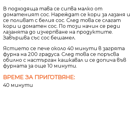
В подходяща тава се сипва малко от
доматеният сос. Нареждат се кори за лазаня и
се поливат с белия сос. След това се слагат
кори и доматен сос. По този начин се реди
лазанята до изчерпване на продуктите.
Завършва със сос бешамел.
Ястието се пече около 40 минути в загрята
фурна на 200 градуса. След това се поръсва
обилно с настърган кашкавал и се допича във
фурната за още 10 минути.
ВРЕМЕ ЗА ПРИГОТВЯНЕ:
40 минути