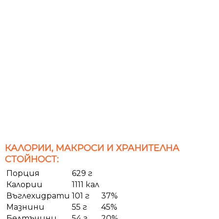
КАЛОРИИ, МАКРОСИ И ХРАНИТЕЛНА
СТОЙНОСТ:
Порция
629 г
Калории
1111 кал
Въглехидрати
101 г
37%
Мазнини
55 г
45%
Белтъчини
54 г
20%