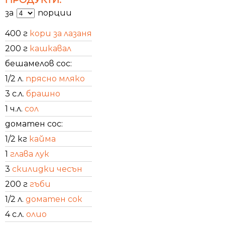
за
порции
400 г
кори за лазаня
200 г
кашкавал
бешамелов сос:
1/2 л.
прясно мляко
3 с.л.
брашно
1 ч.л.
сол
доматен сос:
1/2 кг
кайма
1
глава лук
3
скилидки чесън
200 г
гъби
1/2 л.
доматен сок
4 с.л.
олио