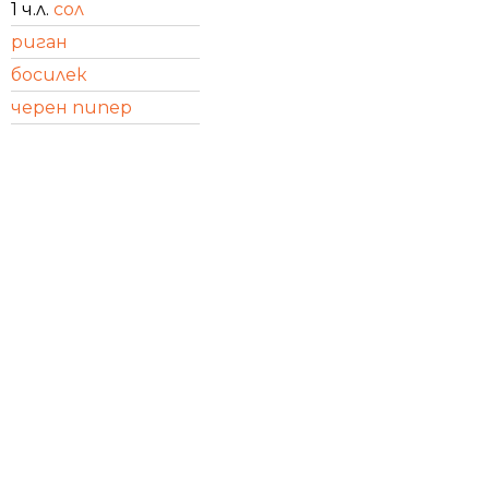
1 ч.л.
сол
риган
босилек
черен пипер