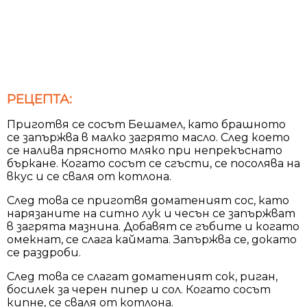
РЕЦЕПТА:
Приготвя се сосът Бешамел, като брашното
се запържва в малко загрято масло. След което
се налива прясното мляко при непрекъснато
бъркане. Когато сосът се сгъсти, се посолява на
вкус и се сваля от котлона.
След това се приготвя доматеният сос, като
нарязаните на ситно лук и чесън се запържват
в загрята мазнина. Добавят се гъбите и когато
омекнат, се слага каймата. Запържва се, докато
се раздроби.
След това се слагат доматеният сок, риган,
босилек за черен пипер и сол. Когато сосът
кипне, се сваля от котлона.