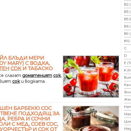
B2 
B3 
B5 
B6 
B9 
B12
C
D
ЙЛ БЛЪДИ МЕРИ
DY MARY) С ВОДКА,
E (
ТЕН
СОК
И ТАБАСКО
K (
 се слагат
доматеният
сок
,
Ви
овият
сок
и водката .
Кал
Фо
Же
На
ШЕН БАРБЕКЮ СОС
ОТВЕНЕ ПОДХОДЯЩ ЗА
Маг
А, РЕБРА И СОЧНИ
Цин
ЛИ С МЕД, СОЕВ СОС,
 УОРЧЕСТЪР И СОК ОТ
Ме