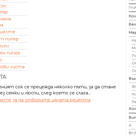
сос
Гли
тър
Кол
онена
Бе
на
шесте
Маз
т пипер
Н
мион
М
ен пипер
П
р
Ом
ови листа
О
ТА:
Въ
Ф
ният сок се прецежда няколко пъти, за да стане
ез семки и люспи, след което се слага...
Н
ете за да отворите цялата рецепта
З
Хо
Вит
А
B1 