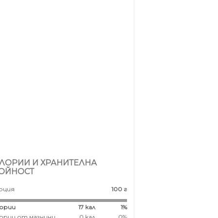
ЛОРИИ И ХРАНИТЕЛНА
ОЙНОСТ
рция
100 г
ории
17
кал
1%
ории от мазнини
0 кал
0%