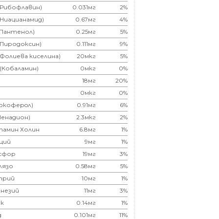
(Рибофлавин)
0.031мг
2%
(Ниацианамид)
0.67мг
4%
(Пантенол)
0.25мг
5%
(Пиродоксин)
0.111мг
9%
(Фолиева киселина)
20мкг
5%
 (Кобаламин)
0мкг
0%
18мг
20%
0мкг
0%
Токоферoл)
0.91мг
6%
Менадион)
2.3мкг
2%
тамин Холин
6.8мг
1%
ций
9мг
1%
сфор
19мг
3%
лязо
0.58мг
5%
трий
10мг
1%
незий
11мг
3%
к
0.14мг
1%
д
0.101мг
11%