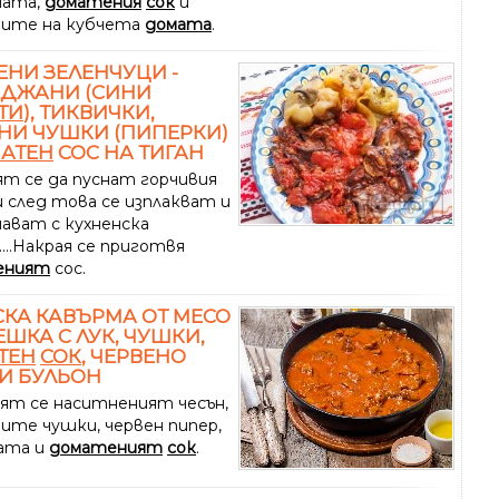
ната,
доматения
сок
и
ните на кубчета
домата
.
НИ ЗЕЛЕНЧУЦИ -
АДЖАНИ (СИНИ
ТИ
), ТИКВИЧКИ,
НИ ЧУШКИ (ПИПЕРКИ)
АТЕН
СОС НА ТИГАН
т се да пуснат горчивия
 след това се изплакват и
ават с кухненска
...Накрая се приготвя
еният
сос.
КА КАВЪРМА ОТ МЕСО
ЕШКА С ЛУК, ЧУШКИ,
ТЕН
СОК
, ЧЕРВЕНО
И БУЛЬОН
ят се наситненият чесън,
ните чушки, червен пипер,
ата и
доматеният
сок
.