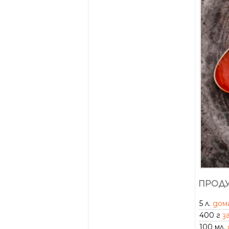
ПРОДУ
5 л.
дом
400 г
з
100 мл.