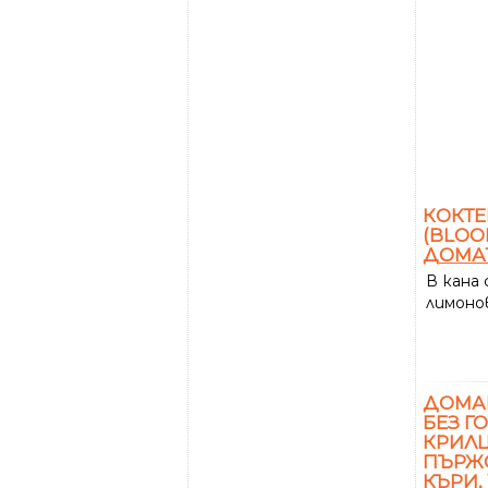
КОКТЕ
(BLOO
ДОМА
В кана
лимон
ДОМА
БЕЗ Г
КРИЛЦ
ПЪРЖО
КЪРИ,