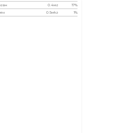
ган
0.4мг
17%
ен
0.5мкг
1%