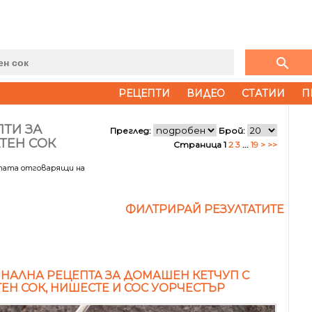
search
РЕЦЕПТИ
ВИДЕО
СТАТИИ
П
ТИ ЗА
Преглед:
Брой:
ТЕН СОК
Страница 1
2
3
...
19
>
>>
лтата отговарящи на
ФИЛТРИРАЙ РЕЗУЛТАТИТЕ
НАЛНА РЕЦЕПТА ЗА ДОМАШЕН КЕТЧУП С
ЕН СОК, НИШЕСТЕ И СОС УОРЧЕСТЪР