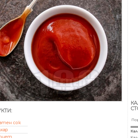
КА
СТ
КТИ:
По
атен сок
ахар
Кал
оцет
Кал