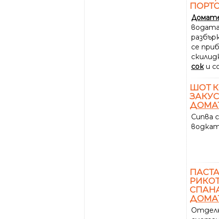
ПОРТ
Домат
водата
разбърк
се при
скилид
сок
и со
ШОТ К
ЗАКУС
ДОМА
Сипва 
водкат
ПАСТА
РИКОТ
СПАНА
ДОМА
Отделн