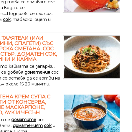
лед това се поливат със
а вода и се
....Подправя се със сол,
ов
сок
, табаско, оцет и
 ТАЛЯТЕЛИ (ИЛИ
ИНИ, СПАГЕТИ) СЪС
РСКА СМЕТАНА, СОС
СТЪР,
ДОМАТЕН
СОК
,
ИНИ И КАЙМА
ато каймата се запържи,
я се добавя
доматения
сос
т се оставя да се готви на
ън около 15-20 минути.
ТЕНА
КРЕМ СУПА С
ТИ
ОТ КОНСЕРВА,
Е МАСКАРПОНЕ,
, ЛУК И ЧЕСЪН
т се
доматите
от
вата,
доматеният
сок
и
вите листа.