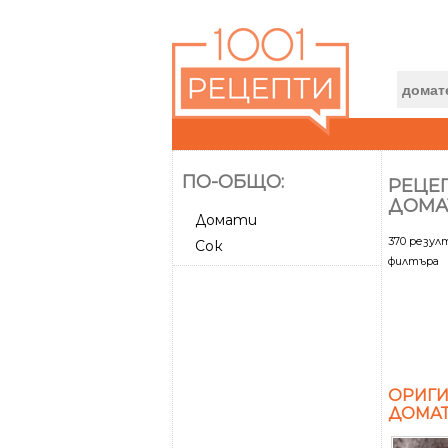
ПО-ОБЩО:
РЕЦЕП
ДОМА
Домати
370 резу
Сок
филтъра
ОРИГИ
ДОМАТ