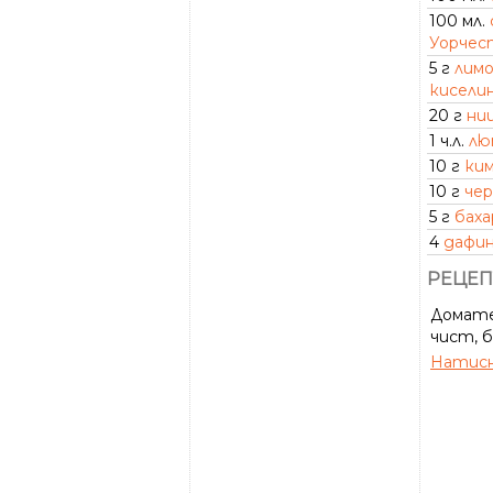
100 мл.
Уорчес
5 г
лим
кисели
20 г
ни
1 ч.л.
лю
10 г
ки
10 г
чер
5 г
баха
4
дафин
РЕЦЕП
Домате
чист, б
Натисн