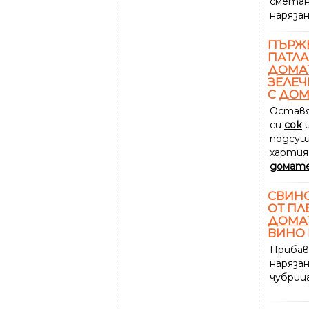
смета
наряза
ПЪРЖЕ
ПАТЛ
ДОМА
ЗЕЛЕЧ
С
ДОМ
Оставя
си
сок
и
подсуш
хартия.
домат
СВИНС
ОТ ПЛ
ДОМА
ВИНО 
Прибав
наряза
чубриц