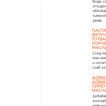
вода, с
студен
обелват
лимон
захар.
ПАСТА
ФЕТУЧ
ГОТВА
УОРЧЕ
МАСЛ
След к
към не
и сосъ
слаб ог
ДОМА
ДОМА
СИРЕН
МАСЛО
Добавя
консер
дафино