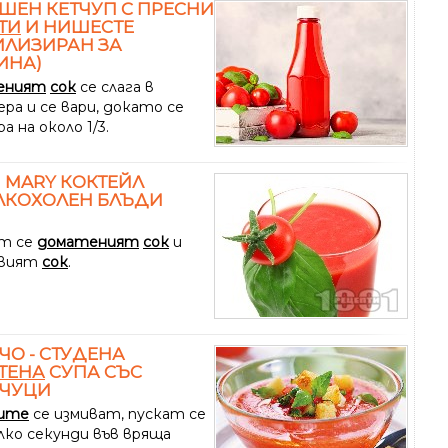
ЕН КЕТЧУП С ПРЕСНИ
ТИ
И НИШЕСТЕ
ИЛИЗИРАН ЗА
ИНА)
еният
сок
се слага в
ра и се вари, докато се
а на около 1/3.
N MARY КОКТЕЙЛ
ЛКОХОЛЕН БЛЪДИ
т се
доматеният
сок
и
овият
сок
.
ЧО - СТУДЕНА
ТЕНА
СУПА СЪС
НЧУЦИ
ите
се измиват, пускат се
лко секунди във вряща