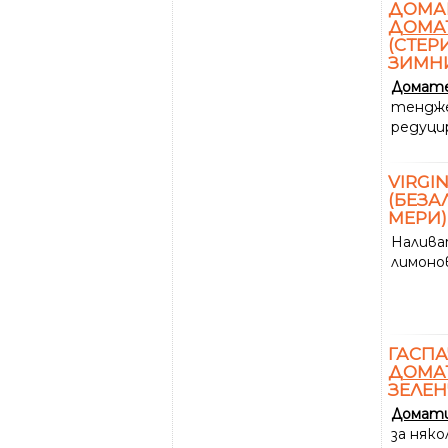
ДОМАШ
ДОМА
(СТЕР
ЗИМН
Домат
тендже
редуцир
VIRGI
(БЕЗА
МЕРИ)
Налива
лимон
ГАСПА
ДОМА
ЗЕЛЕ
Домат
за няко