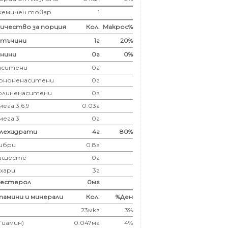
кемичен товар
1
ичество за порция
Кол.
Макрос%
лтъчини
1
г
20%
нини
0
г
0%
аситени
0
г
ононенаситени
0г
олиненаситени
0г
ега 3,6,9
0.03г
мега 3
0г
глехидрати
4
г
80%
ибри
0.8
г
ишесте
0г
ахари
3г
лестерол
0
мг
амини и минерали
Кол.
%Ден
23мкг
3%
(Тиамин)
0.047мг
4%