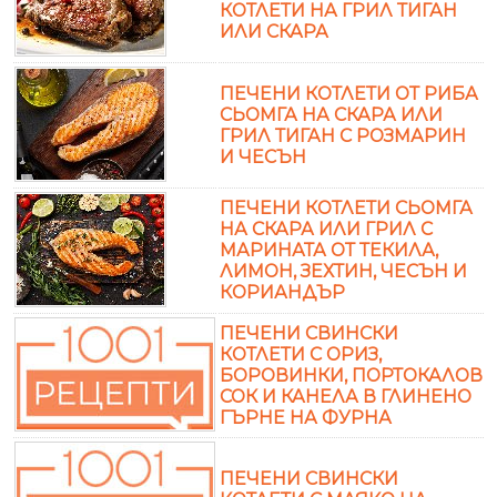
КОТЛЕТИ НА ГРИЛ ТИГАН
ИЛИ СКАРА
ПЕЧЕНИ КОТЛЕТИ ОТ РИБА
СЬОМГА НА СКАРА ИЛИ
ГРИЛ ТИГАН С РОЗМАРИН
И ЧЕСЪН
ПЕЧЕНИ КОТЛЕТИ СЬОМГА
НА СКАРА ИЛИ ГРИЛ С
МАРИНАТА ОТ ТЕКИЛА,
ЛИМОН, ЗЕХТИН, ЧЕСЪН И
КОРИАНДЪР
ПЕЧЕНИ СВИНСКИ
КОТЛЕТИ С ОРИЗ,
БОРОВИНКИ, ПОРТОКАЛОВ
СОК И КАНЕЛА В ГЛИНЕНО
ГЪРНЕ НА ФУРНА
ПЕЧЕНИ СВИНСКИ