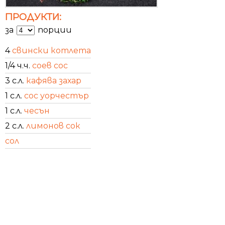
ПРОДУКТИ:
за
порции
4
свински котлета
1/4 ч.ч.
соев сос
3 с.л.
кафява захар
1 с.л.
сос уорчестър
1 с.л.
чесън
2 с.л.
лимонов сок
сол