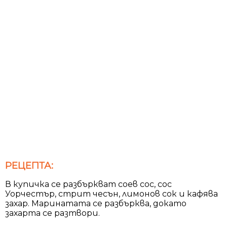
РЕЦЕПТА:
В купичка се разбъркват соев сос, сос
Уорчестър, стрит чесън, лимонов сок и кафява
захар. Маринатата се разбърква, докато
захарта се разтвори.