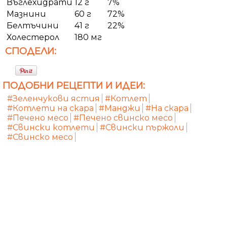
Въглехидрати
12 г
7%
Мазнини
60 г
72%
Белтъчини
41 г
22%
Холестерол
180 мг
СПОДЕЛИ:
ПОДОБНИ РЕЦЕПТИ И ИДЕИ:
#Зеленчукови ястия
#Котлет
#Котлети на скара
#Манджи
#На скара
#Печено месо
#Печено свинско месо
#Свински котлети
#Свински пържоли
#Свинско месо