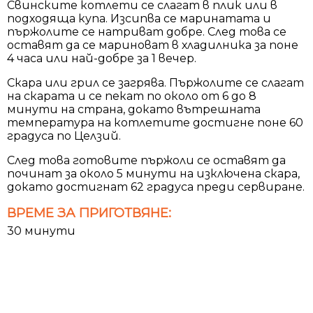
Свинските котлети се слагат в плик или в
подходяща купа. Изсипва се маринатата и
пържолите се натриват добре. След това се
оставят да се мариноват в хладилника за поне
4 часа или най-добре за 1 вечер.
Скара или грил се загрява. Пържолите се слагат
на скарата и се пекат по около от 6 до 8
минути на страна, докато вътрешната
температура на котлетите достигне поне 60
градуса по Целзий.
След това готовите пържоли се оставят да
починат за около 5 минути на изключена скара,
докато достигнат 62 градуса преди сервиране.
ВРЕМЕ ЗА ПРИГОТВЯНЕ:
30 минути