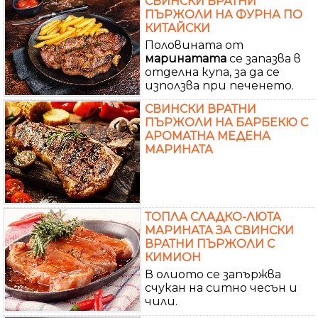
СВИНСКИ ВРАТНИ
ПЪРЖОЛИ НА ФУРНА ПО
КИТАЙСКИ
Половината от
маринатата
се запазва в
отделна купа, за да се
използва при печенето.
СВИНСКИ ВРАТНИ
ПЪРЖОЛИ НА БАРБЕКЮ С
АРОМАТНА МЕДЕНА
МАРИНАТА
ТОПЛА СЛАДКО-ЛЮТА
МАРИНАТА ЗА СВИНСКИ
ВРАТНИ ПЪРЖОЛИ С
КИМИОН
В олиото се запържва
счукан на ситно чесън и
чили.