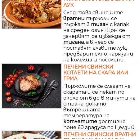
ЛУК
След това свинските
вратни
пържоли се
пържат в
тиган
с капак
на среден огън Щом се
зачервят, се изважда от
тигана
, а в него се
поставят главите лук,
предварително нарязани
на колелца и посолени.
ПЕЧЕНИ СВИНСКИ
КОТЛЕТИ НА СКАРА ИЛИ
ГРИЛ
Пържолите се слагат на
скарата и се пекат по
около от 6 до 8 минути на
страна, докато
вътрешната
температура на
котлетите
достигне
поне 60 градуса по Целзий.
ПЕЧЕНИ СВИНСКИ ВРАТНИ