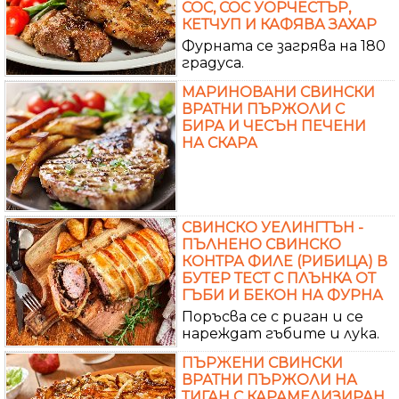
СОС, СОС УОРЧЕСТЪР,
КЕТЧУП И КАФЯВА ЗАХАР
Фурната се загрява на 180
градуса.
МАРИНОВАНИ СВИНСКИ
ВРАТНИ ПЪРЖОЛИ С
БИРА И ЧЕСЪН ПЕЧЕНИ
НА СКАРА
СВИНСКО УЕЛИНГТЪН -
ПЪЛНЕНО СВИНСКО
КОНТРА ФИЛЕ (РИБИЦА) В
БУТЕР ТЕСТ С ПЛЪНКА ОТ
ГЪБИ И БЕКОН НА ФУРНА
Поръсва се с риган и се
нареждат гъбите и лука.
ПЪРЖЕНИ СВИНСКИ
ВРАТНИ ПЪРЖОЛИ НА
ТИГАН С КАРАМЕЛИЗИРАН