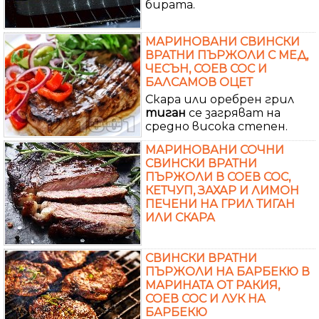
бирата.
МАРИНОВАНИ СВИНСКИ
ВРАТНИ ПЪРЖОЛИ С МЕД,
ЧЕСЪН, СОЕВ СОС И
БАЛСАМОВ ОЦЕТ
Скара или оребрен грил
тиган
се загряват на
средно висока степен.
МАРИНОВАНИ СОЧНИ
СВИНСКИ ВРАТНИ
ПЪРЖОЛИ В СОЕВ СОС,
КЕТЧУП, ЗАХАР И ЛИМОН
ПЕЧЕНИ НА ГРИЛ ТИГАН
ИЛИ СКАРА
СВИНСКИ ВРАТНИ
ПЪРЖОЛИ НА БАРБЕКЮ В
МАРИНАТА ОТ РАКИЯ,
СОЕВ СОС И ЛУК НА
БАРБЕКЮ