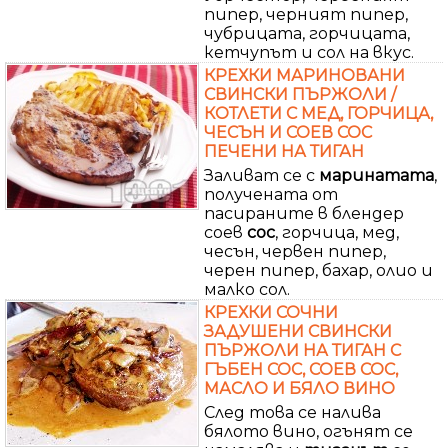
пипер, черният пипер,
чубрицата, горчицата,
кетчупът и сол на вкус.
КРЕХКИ МАРИНОВАНИ
СВИНСКИ ПЪРЖОЛИ /
КОТЛЕТИ С МЕД, ГОРЧИЦА,
ЧЕСЪН И СОЕВ СОС
ПЕЧЕНИ НА ТИГАН
Заливат се с
маринатата
,
получената от
пасираните в блендер
соев
сос
, горчица, мед,
чесън, червен пипер,
черен пипер, бахар, олио и
малко сол.
КРЕХКИ СОЧНИ
ЗАДУШЕНИ СВИНСКИ
ПЪРЖОЛИ НА ТИГАН С
ГЪБЕН СОС, СОЕВ СОС,
МАСЛО И БЯЛО ВИНО
След това се налива
бялото вино, огънят се