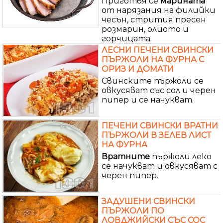
Приготвя се
марината
от нарязания на филийки
чесън, стрития пресен
розмарин, олиото и
горчицата.
ЛЕСНИ ПЕЧЕНИ СВИНСКИ
ПЪРЖОЛИ НА ФУРНА С
ОРИЗ И ДОМАТИ
Свинските пържоли се
овкусяват със сол и черен
пипер и се начукват.
ПЕЧЕНИ СВИНСКИ ВРАТНИ
ПЪРЖОЛИ В ЗЕЛЕВ ЛИСТ
НА ФУРНА
Вратните
пържоли леко
се начукват и овкусяват с
черен пипер.
ЗАДУШЕНИ СВИНСКИ
ПЪРЖОЛИ ПО
ЛОВДЖИЙСКИ СЪС СОС