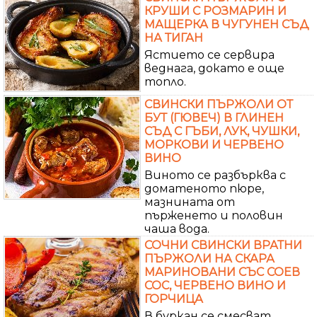
КРУШИ С РОЗМАРИН И
МАЩЕРКА В ЧУГУНЕН СЪД
НА ТИГАН
Ястието се сервира
веднага, докато е още
топло.
СВИНСКИ ПЪРЖОЛИ ОТ
БУТ (ГЮВЕЧ) В ГЛИНЕН
СЪД С ГЪБИ, ЛУК, ЧУШКИ,
МОРКОВИ И ЧЕРВЕНО
ВИНО
Виното се разбърква с
доматеното пюре,
мазнината от
пърженето и половин
чаша вода.
СОЧНИ СВИНСКИ ВРАТНИ
ПЪРЖОЛИ НА СКАРА
МАРИНОВАНИ СЪС СОЕВ
СОС, ЧЕРВЕНО ВИНО И
ГОРЧИЦА
В буркан се смесват