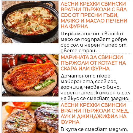
ЛЕСНИ КРЕХКИ СВИНСКИ
ВРАТНИ ПЪРЖОЛИ С БЯЛ
СОС ОТ ПРЕСНИ ГЪБИ,
МЛЯКО И МАСЛО ПЕЧЕНИ
НА ФУРНА
Пържолите от свинско
месо се подправят добре
със сол и черен пипер от
двете страни.
МАРИНАТА ЗА СВИНСКИ
ПЪРЖОЛИ ОТ КОТЛЕТ НА
СКАРА ИЛИ ФУРНА
Доматеното пюре,
майораната, соев сос,
горчица, червено вино,
черен пипер, кимион и сол
на вкус се смесват заедно.
ЛЕСНИ КРЕХКИ СВИНСКИ
ВРАТНИ ПЪРЖОЛИ С МЕД,
ЛУК И ДЖИНДЖИФИЛ НА
ФУРНА
В купа се смесват медът,