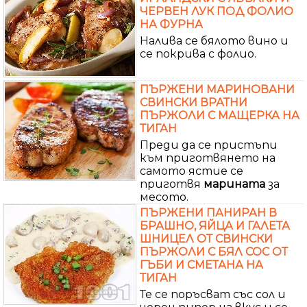
ЧЕРВЕН ЛУК ПОД ФОЛИО
НА ФУРНА
Налива се бялото вино и
се покрива с фолио.
ПЪРЖЕНИ МАРИНОВАНИ
СВИНСКИ ВРАТНИ
ПЪРЖОЛИ С МАЩЕРКА НА
ТИГАН
Преди да се пристъпи
към приготвянето на
самото ястие се
приготвя
марината
за
месото.
ПЪРЖЕНИ ПАНИРАН В
БРАШНО, ЯЙЦА И ГАЛЕТА
ШНИЦЕЛ ОТ СВИНСКИ
ПЪРЖОЛИ С БЯЛ СОС ОТ
ГЪБИ И СМЕТАНА НА
ТИГАН
Те се поръсват със сол и