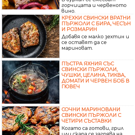
горчицата и червеното
вино.
КРЕХКИ СВИНСКИ ВРАТНИ
ПЪРЖОЛИ С БИРА, ЧЕСЪН
И РОЗМАРИН
Добавя се малко зехтин и
се оставят да се
мариноват.
ПЪСТРА ЯХНИЯ СЪС
СВИНСКИ ПЪРЖОЛИ,
ЧУШКИ, ЦЕЛИНА, ТИКВА,
ДОМАТИ И ЧЕРВЕН БОБ В
ГЮВЕЧ
СОЧНИ МАРИНОВАНИ
СВИНСКИ ПЪРЖОЛИ С
ЧЕТИРИ СЪСТАВКИ
Когато са готови, грил
или скара се загрява на