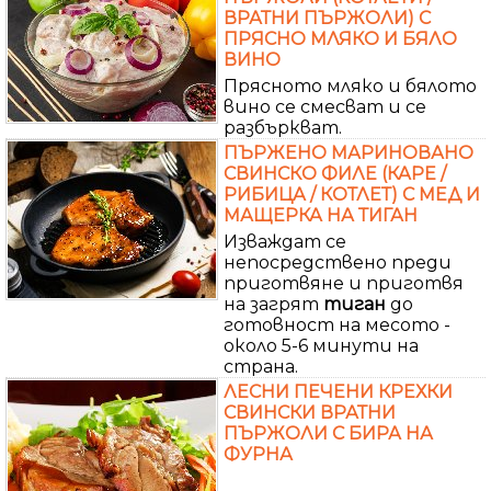
ВРАТНИ ПЪРЖОЛИ) С
ПРЯСНО МЛЯКО И БЯЛО
ВИНО
Прясното мляко и бялото
вино се смесват и се
разбъркват.
ПЪРЖЕНО МАРИНОВАНО
СВИНСКО ФИЛЕ (КАРЕ /
РИБИЦА / КОТЛЕТ) С МЕД И
МАЩЕРКА НА ТИГАН
Изваждат се
непосредствено преди
приготвяне и приготвя
на загрят
тиган
до
готовност на месото -
около 5-6 минути на
страна.
ЛЕСНИ ПЕЧЕНИ КРЕХКИ
СВИНСКИ ВРАТНИ
ПЪРЖОЛИ С БИРА НА
ФУРНА