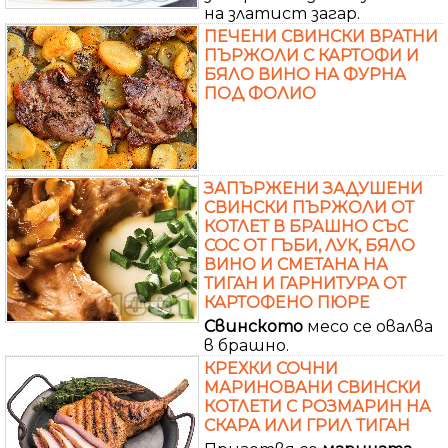
на златист загар.
ПЕЧЕНИ СВИНСКИ ВРАТНИ
ПЪРЖОЛИ С КАРТОФИ И
БЯЛО ВИНО НА ФУРНА
ПОД ФОЛИО
ЗАПЪРЖЕНИ ЗАДУШЕНИ
СВИНСКИ ПЪРЖОЛИ ОТ
КОТЛЕТ В БРАШНО СЪС
СОС ОТ ГЪБИ, ЛУК, БЯЛО
ВИНО И СМЕТАНА НА
ТИГАН И ГАРНИТУРА ОТ
КАРТОФЕНО ПЮРЕ
Свинското
месо се овалва
в брашно.
КРЕХКИ СОЧНИ
МАРИНОВАНИ СВИНСКИ
КОТЛЕТИ С РОЗМАРИН НА
СКАРА ИЛИ ГРИЛ ТИГАН