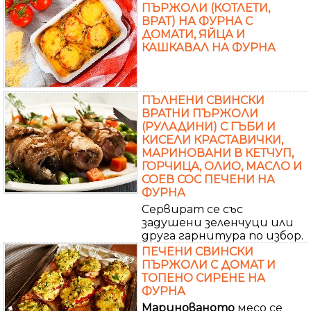
ПЪРЖОЛИ (КОТЛЕТИ,
ВРАТ) НА ФУРНА С
ДОМАТИ, ЯЙЦА И
КАШКАВАЛ НА ФУРНА
ПЪЛНЕНИ СВИНСКИ
ВРАТНИ ПЪРЖОЛИ
(РУЛАДИНИ) С ГЪБИ И
КИСЕЛИ КРАСТАВИЧКИ,
МАРИНОВАНИ В КЕТЧУП,
ГОРЧИЦА, ОЛИО, МАСЛО И
СОЕВ СОС ПЕЧЕНИ НА
ФУРНА
Сервират се със
задушени зеленчуци или
друга гарнитура по избор.
ПЕЧЕНИ СВИНСКИ
ПЪРЖОЛИ С ДОМАТ И
ТОПЕНО СИРЕНЕ НА
ФУРНА
Маринованото
месо се