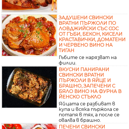
ЗАДУШЕНИ СВИНСКИ
ВРАТНИ ПЪРЖОЛИ ПО
ЛОВДЖИЙСКИ СЪС СОС
ОТ ГЪБИ, БЕКОН, КИСЕЛИ
КРАСТАВИЧКИ, ДОМАТЕНИ
И ЧЕРВЕНО ВИНО НА
ТИГАН
Гъбите се нарязват на
филии.
ВКУСНИ ПАНИРАНИ
СВИНСКИ ВРАТНИ
ПЪРЖОЛИ В ЯЙЦЕ И
БРАШНО, ЗАПЕЧЕНИ С
БЯЛО ВИНО НА ФУРНА В
ЙЕНСКО СТЪКЛО
Яйцата се разбиват в
купа и всяка пържола се
потапя в тях, а после се
овалва в брашно.
ПЕЧЕНИ СВИНСКИ