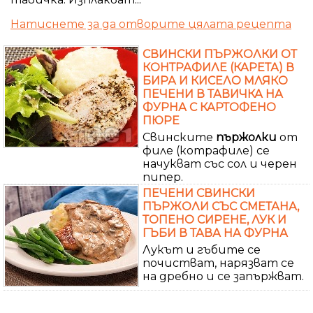
Натиснете за да отворите цялата рецепта
СВИНСКИ ПЪРЖОЛКИ ОТ
КОНТРАФИЛЕ (КАРЕТА) В
БИРА И КИСЕЛО МЛЯКО
ПЕЧЕНИ В ТАВИЧКА НА
ФУРНА С КАРТОФЕНО
ПЮРЕ
Свинските
пържолки
от
филе (котрафиле) се
начукват със сол и черен
пипер.
ПЕЧЕНИ СВИНСКИ
ПЪРЖОЛИ СЪС СМЕТАНА,
ТОПЕНО СИРЕНЕ, ЛУК И
ГЪБИ В ТАВА НА ФУРНА
Лукът и гъбите се
почистват, нарязват се
на дребно и се запържват.