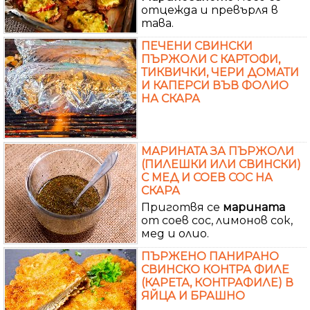
отцежда и превърля в
тава.
ПЕЧЕНИ СВИНСКИ
ПЪРЖОЛИ С КАРТОФИ,
ТИКВИЧКИ, ЧЕРИ ДОМАТИ
И КАПЕРСИ ВЪВ ФОЛИО
НА СКАРА
МАРИНАТА ЗА ПЪРЖОЛИ
(ПИЛЕШКИ ИЛИ СВИНСКИ)
С МЕД И СОЕВ СОС НА
СКАРА
Приготвя се
марината
от соев сос, лимонов сок,
мед и олио.
ПЪРЖЕНО ПАНИРАНО
СВИНСКО КОНТРА ФИЛЕ
(КАРЕТА, КОНТРАФИЛЕ) В
ЯЙЦА И БРАШНО