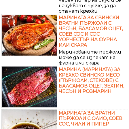
черен пипер на вкус и се
начукват с чукче, за да
станат
крехки
.
МАРИНАТА ЗА СВИНСКИ
ВРАТНИ ПЪРЖОЛИ С
ЧЕСЪН, БАЛСАМОВ ОЦЕТ,
СОЕВ СОС И СОС
УОРЧЕСТЪР НА ФУРНА
ИЛИ СКАРА
Маринованите пържоли
може да се изпекат на
фурна или скара
МАРИНА (МАРИНАТА) ЗА
КРЕХКО СВИНСКО МЕСО
(ПЪРЖОЛИ, СТЕКОВЕ) С
БАЛСАМОВ ОЦЕТ, ЗЕХТИН,
ЧЕСЪН И РОЗМАРИН
МАРИНАТА ЗА ВРАТНИ
ПЪРЖОЛИ С ОЛИО, СОЕВ
СОС, ЧИЛИ И ПИПЕР