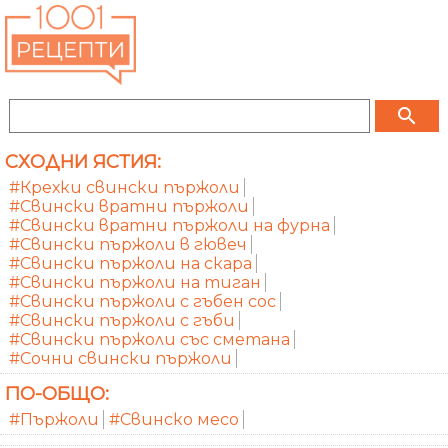
search
СХОДНИ ЯСТИЯ:
#Крехки свински пържоли
#Свински вратни пържоли
#Свински вратни пържоли на фурна
#Свински пържоли в гювеч
#Свински пържоли на скара
#Свински пържоли на тиган
#Свински пържоли с гъбен сос
#Свински пържоли с гъби
#Свински пържоли със сметана
#Сочни свински пържоли
ПО-ОБЩО:
#Пържоли
#Свинско месо