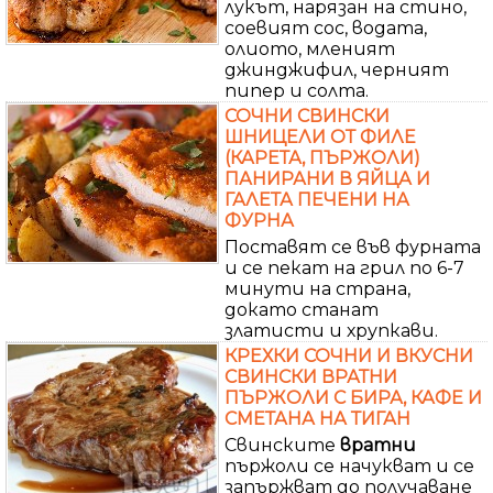
лукът, нарязан на стино,
соевият сос, водата,
олиото, мленият
джинджифил, черният
пипер и солта.
СОЧНИ СВИНСКИ
ШНИЦЕЛИ ОТ ФИЛЕ
(КАРЕТА, ПЪРЖОЛИ)
ПАНИРАНИ В ЯЙЦА И
ГАЛЕТА ПЕЧЕНИ НА
ФУРНА
Поставят се във фурната
и се пекат на грил по 6-7
минути на страна,
докато станат
златисти и хрупкави.
КРЕХКИ СОЧНИ И ВКУСНИ
СВИНСКИ ВРАТНИ
ПЪРЖОЛИ С БИРА, КАФЕ И
СМЕТАНА НА ТИГАН
Свинските
вратни
пържоли се начукват и се
запържват до получаване