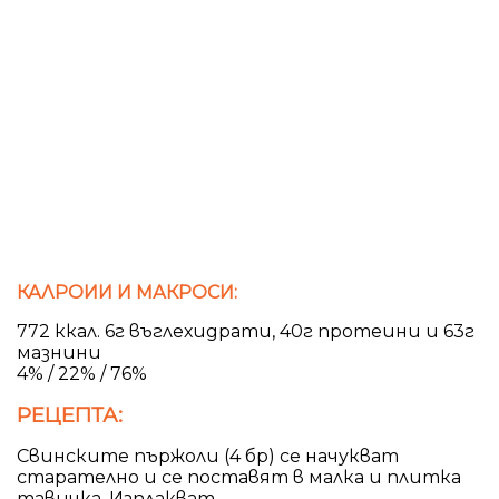
КАЛРОИИ И МАКРОСИ:
772 ккал. 6г въглехидрати, 40г протеини и 63г
мазнини
4% / 22% / 76%
РЕЦЕПТА:
Свинските пържоли (4 бр) се начукват
старателно и се поставят в малка и плитка
тавичка. Изплакват...