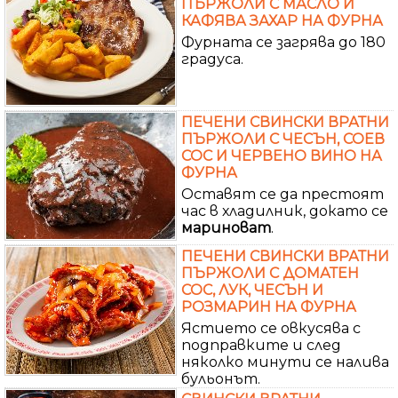
ПЪРЖОЛИ С МАСЛО И
КАФЯВА ЗАХАР НА ФУРНА
Фурната се загрява до 180
градуса.
ПЕЧЕНИ СВИНСКИ ВРАТНИ
ПЪРЖОЛИ С ЧЕСЪН, СОЕВ
СОС И ЧЕРВЕНО ВИНО НА
ФУРНА
Оставят се да престоят
час в хладилник, докато се
мариноват
.
ПЕЧЕНИ СВИНСКИ ВРАТНИ
ПЪРЖОЛИ С ДОМАТЕН
СОС, ЛУК, ЧЕСЪН И
РОЗМАРИН НА ФУРНА
Ястието се овкусява с
подправките и след
няколко минути се налива
бульонът.