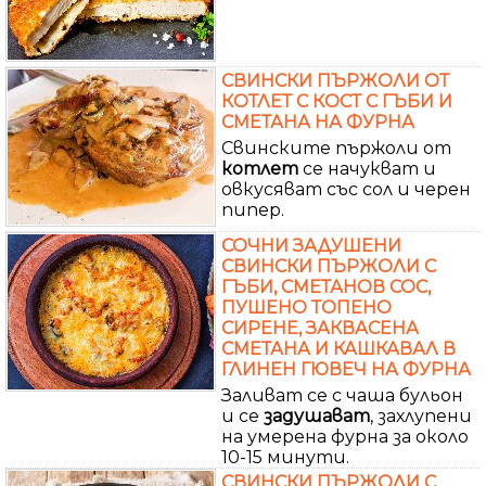
СВИНСКИ ПЪРЖОЛИ ОТ
КОТЛЕТ С КОСТ С ГЪБИ И
СМЕТАНА НА ФУРНА
Свинските пържоли от
котлет
се начукват и
овкусяват със сол и черен
пипер.
СОЧНИ ЗАДУШЕНИ
СВИНСКИ ПЪРЖОЛИ С
ГЪБИ, СМЕТАНОВ СОС,
ПУШЕНО ТОПЕНО
СИРЕНЕ, ЗАКВАСЕНА
СМЕТАНА И КАШКАВАЛ В
ГЛИНЕН ГЮВЕЧ НА ФУРНА
Заливат се с чаша бульон
и се
задушават
, захлупени
на умерена фурна за около
10-15 минути.
СВИНСКИ ПЪРЖОЛИ С