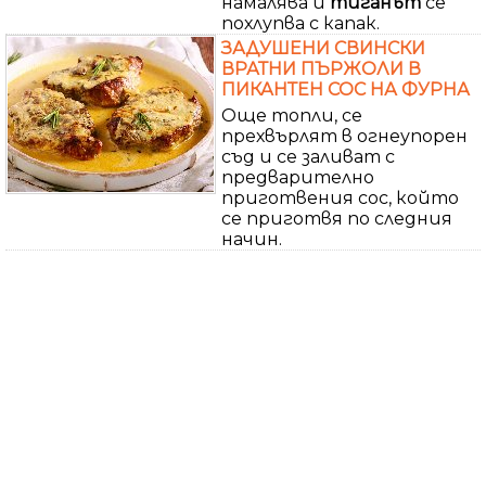
намалява и
тиганът
се
похлупва с капак.
ЗАДУШЕНИ СВИНСКИ
ВРАТНИ ПЪРЖОЛИ В
ПИКАНТЕН СОС НА ФУРНА
Още топли, се
прехвърлят в огнеупорен
съд и се заливат с
предварително
приготвения сос, който
се приготвя по следния
начин.