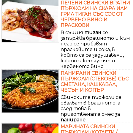
ПЕЧЕНИ СВИНСКИ ВРАТНИ
ПЪРЖОЛИ НА СКАРА ИЛИ
ГРИЛ ТИГАН СЪС СОС ОТ
ЧЕРВЕНО ВИНО И
ПРАСКОВИ
В същия
тиган
се
запържва брашното и към
него се прибавят
прасковите и сока, в
който са се задушавали,
както и кетчупът и
червеното вино.
ПАНИРАНИ СВИНСКИ
ПЪРЖОЛИ (СТЕКОВЕ) СЪС
СМЕТАНА, КАШКАВАЛ,
ЧЕСЪН И КОПЪР
Свинските пържоли се
овалват в брашното, а
след това в
приготвената смес за
паниране
.
МАРИНАТА СВИНСКИ
ПЪРЖОЛИ (КОТЛЕТИ /