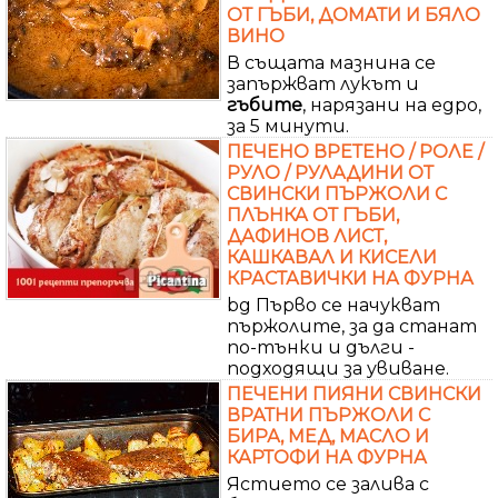
ОТ ГЪБИ, ДОМАТИ И БЯЛО
ВИНО
В същата мазнина се
запържват лукът и
гъбите
, нарязани на едро,
за 5 минути.
ПЕЧЕНО ВРЕТЕНО / РОЛЕ /
РУЛО / РУЛАДИНИ ОТ
СВИНСКИ ПЪРЖОЛИ С
ПЛЪНКА ОТ ГЪБИ,
ДАФИНОВ ЛИСТ,
КАШКАВАЛ И КИСЕЛИ
КРАСТАВИЧКИ НА ФУРНА
bg Първо се начукват
пържолите, за да станат
по-тънки и дълги -
подходящи за увиване.
ПЕЧЕНИ ПИЯНИ СВИНСКИ
ВРАТНИ ПЪРЖОЛИ С
БИРА, МЕД, МАСЛО И
КАРТОФИ НА ФУРНА
Ястието се залива с