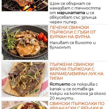
Щом се обърнат се
намазват с течността
от
маринатата
и се
овкусяват със зрънца
черен пипер.
ПЕЧЕНИ СВИНСКИ
ПЪРЖОЛИ С ГЪБИ ОТ
БУРКАН НА ФУРНА
Наливат се виното и
бульонът.
ПЪРЖЕНИ СВИНСКИ
ВРАТНИ ПЪРЖОЛИ С
КАРАМЕЛИЗИРАН ЛУК НА
ТИГАН
Ястието
се покрива с
капак и се оставя да
къкри на котлона за около
20 минути.
СВИНСКИ ПЪРЖОЛКИ ПО
ИРЛАНДСКИ С ЯБЪЛКИ И