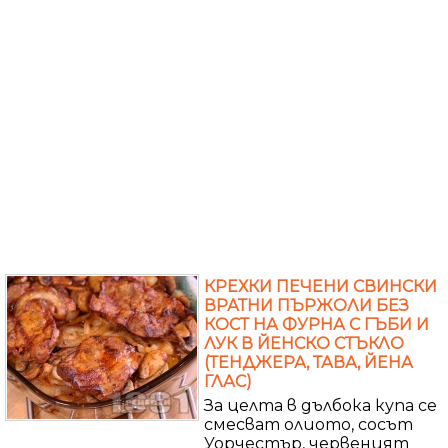
КРЕХКИ ПЕЧЕНИ СВИНСКИ
ВРАТНИ ПЪРЖОЛИ БЕЗ
КОСТ НА ФУРНА С ГЪБИ И
ЛУК В ЙЕНСКО СТЪКЛО
(ТЕНДЖЕРА, ТАВА, ЙЕНА
ГЛАС)
За целта в дълбока купа се
смесват олиото, сосът
Уорчестър, червеният