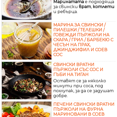
Маринатата
е подходяща
за свински
врат
,
котлети
и ребърца.
МАРИНА ЗА СВИНСКИ /
ПИЛЕШКИ / ТЕЛЕШКИ /
ГОВЕЖДИ ПЪРЖОЛИ НА
СКАРА / ГРИЛ / БАРБЕКЮ С
ЧЕСЪН НА ПРАХ,
ДЖИНДЖИФИЛ И СОЕВ
СОС
СВИНСКИ ВРАТНИ
ПЪРЖОЛИ СЪС СОС И
ГЪБИ НА ТИГАН
Оставят се за няколко
минути при соса, под
похлупак, за да се задушат
добре.
ПЕЧЕНИ СВИНСКИ ВРАТНИ
ПЪРЖОЛИ НА ФУРНА
МАРИНОВАНИ В СОЕВ