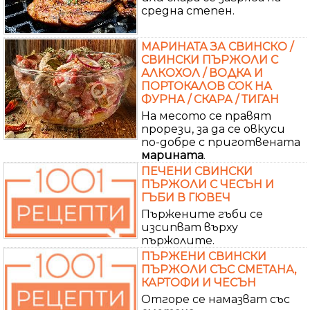
средна степен.
МАРИНАТА ЗА СВИНСКО /
СВИНСКИ ПЪРЖОЛИ С
АЛКОХОЛ / ВОДКА И
ПОРТОКАЛОВ СОК НА
ФУРНА / СКАРА / ТИГАН
На месото се правят
прорези, за да се овкуси
по-добре с приготвената
марината
.
ПЕЧЕНИ СВИНСКИ
ПЪРЖОЛИ С ЧЕСЪН И
ГЪБИ В ГЮВЕЧ
Пържените гъби се
изсипват върху
пържолите.
ПЪРЖЕНИ СВИНСКИ
ПЪРЖОЛИ СЪС СМЕТАНА,
КАРТОФИ И ЧЕСЪН
Отгоре се намазват със