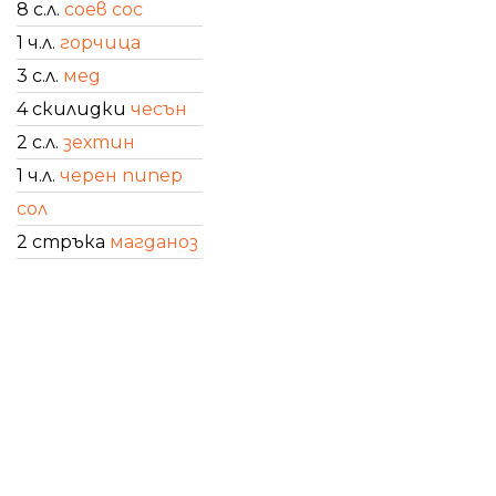
8 с.л.
соев сос
1 ч.л.
горчица
3 с.л.
мед
4 скилидки
чесън
2 с.л.
зехтин
1 ч.л.
черен пипер
сол
2 стръка
магданоз