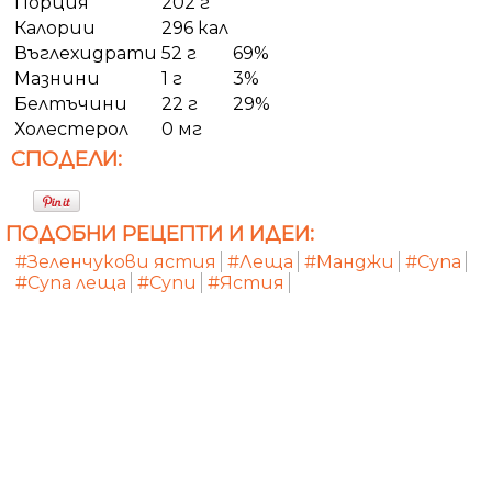
Порция
202 г
Калории
296 кал
Въглехидрати
52 г
69%
Мазнини
1 г
3%
Белтъчини
22 г
29%
Холестерол
0 мг
СПОДЕЛИ:
ПОДОБНИ РЕЦЕПТИ И ИДЕИ:
#Зеленчукови ястия
#Леща
#Манджи
#Супа
#Супа леща
#Супи
#Ястия