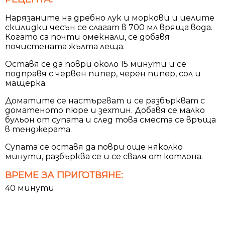
Нарязаните на дребно лук и моркови и целите
скилидки чесън се слагат в 700 мл вряща вода.
Когато са почти омекнали, се добавя
почистената жълта леща.
Оставя се да поври около 15 минути и се
подправя с червен пипер, черен пипер, сол и
мащерка.
Доматите се настъргват и се разбъркват с
доматеното пюре и зехтин. Добавя се малко
бульон от супата и след това сместа се връща
в тенджерата.
Супата се оставя да поври още няколко
минути, разбърква се и се сваля от котлона.
ВРЕМЕ ЗА ПРИГОТВЯНЕ:
40 минути