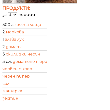
ПРОДУКТИ:
за
порции
300 г
жълта леща
2
моркова
1
глава лук
2
домата
3
скилидки чесън
3 с.л.
доматено пюре
червен пипер
черен пипер
сол
мащерка
зехтин