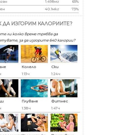
ган
1.498мг
65%
ен
40.1мкг
73%
К ДА ИЗГОРИМ КАЛОРИИТЕ?
те ли колко време трябва да
тувате, за да изгорите 640 калoрии?
ане
Колело
Ски
ч
1:13ч
1:24ч
ци
Плуване
Фитнес
ч
1:38ч
1:47ч