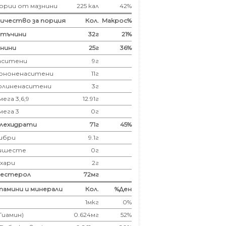
ории от мазнини
225 кал
42%
ичество за порция
Кол.
Макрос%
лтъчини
32
г
21%
нини
25
г
36%
аситени
9
г
ононенаситени
11г
олиненаситени
3г
ега 3,6,9
12.91г
мега 3
0г
глехидрати
71
г
45%
ибри
9.1
г
ишесте
0г
ахари
2г
лестерол
72
мг
амини и минерали
Кол.
%Ден
1мкг
0%
(Тиамин)
0.624мг
52%