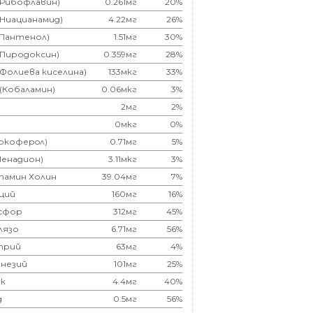
(Рибофлавин)
0.261мг
20%
(Ниацианамид)
4.22мг
26%
(Пантенол)
1.51мг
30%
(Пиродоксин)
0.359мг
28%
(Фолиева киселина)
133мкг
33%
 (Кобаламин)
0.06мкг
3%
2мг
2%
0мкг
0%
Токоферoл)
0.71мг
5%
Менадион)
3.11мкг
3%
тамин Холин
39.04мг
7%
ций
160мг
16%
сфор
312мг
45%
лязо
6.71мг
56%
трий
63мг
4%
незий
101мг
25%
к
4.4мг
40%
д
0.5мг
56%