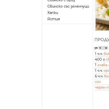
Свинско със зеленчуци
Хапки
Ястия
ПРОДУ
за
1 ч.ч.
бо
400 г
с
1
глава 
1 ч.ч.
ор
6 ч.ч.
во
сол
черен 