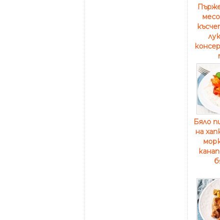
Пърже
месо
късче
лук
консер
Бяло п
на хап
морк
канап
б