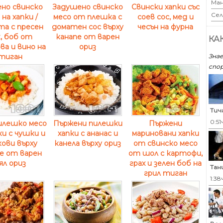
Ман
но свинско
Задушено свинско
Свински хапки със
Сел
 на хапки /
месо от плешка с
соев сос, мед и
та с пресен
доматен сос върху
чесън на фурна
, боб от
канапе от варен
КА
ва и вино на
ориз
Знае
тиган
спор
Тич
0:51
илешко месо
Пържени пилешки
Пържени
ки с чушки и
хапки с ананас и
мариновани хапки
ови върху
канела върху ориз
от свинско месо
е от варен
от шол с картофи,
ял ориз
грах и зелен боб на
Тан
грил тиган
1:38