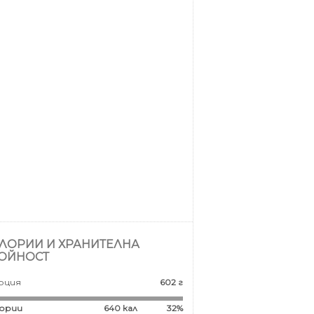
ЛОРИИ И ХРАНИТЕЛНА
ОЙНОСТ
рция
602 г
ории
640
кал
32%