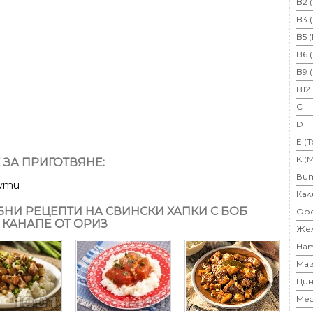
B2 
B3 
B5 
B6 
B9 
B12
C
D
E (
K (
 ЗА ПРИГОТВЯНЕ:
Ви
нути
Кал
НИ РЕЦЕПТИ НА СВИНСКИ ХАПКИ С БОБ
Фо
 КАНАПЕ ОТ ОРИЗ
Же
На
Маг
Цин
Ме