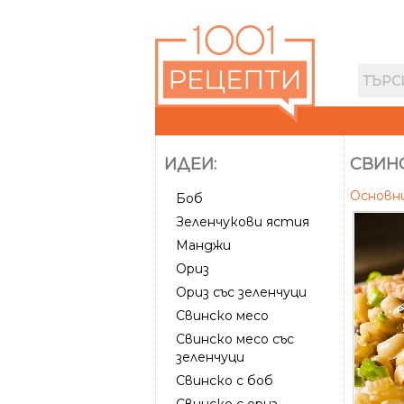
ИДЕИ:
СВИНС
Основн
Боб
Зеленчукови ястия
Манджи
Ориз
Ориз със зеленчуци
Свинско месо
Свинско месо със
зеленчуци
Свинско с боб
Свинско с ориз