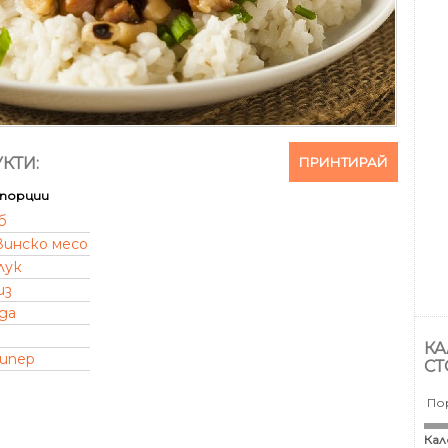
ПРИНТИРАЙ
КТИ:
порции
б
винско месо
лук
из
да
КА
пипер
СТ
По
Кал