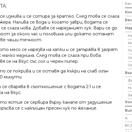
Кал
ТА:
Кол
е измива и се сотира за кратко. След това се слага
Бе
ера. Налива се вода и когато заври, водата се
 се слага нова. Добавя се нарязаният лук. Вари се до
Маз
ост за около час и половина или докато останат
Н
две чаши течност.
М
то месо се нарязва на хапки и се запържва в загрят
П
 малко мазнина. След това се слага при боба.
Ом
я се на вкус със сол и черен пипер.
О
о се покрива и се оставя да къкри на слаб огън
Въ
20 минути.
Ф
 се сварява в съотношение с водата 2:1 и се
Н
а на вкус.
З
Хо
то ястие се сервира върху канапе от задушения
оръсва се с накълцан пресен лук по желание.
Вит
А
B1 