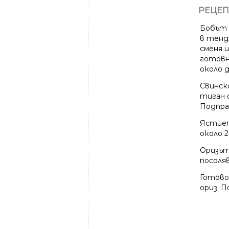
РЕЦЕП
Бобът с
в тендж
сменя и
готовн
около 
Свинско
тиган с
Подправ
Ястиет
около 
Оризът
посоляв
Готово
ориз. П