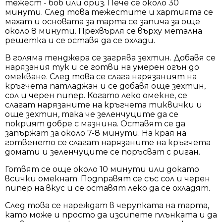
тежест - боб или ориз. Пече се около 30
минути. След това тежестите и хартията се
махат и основата за тарта се запича за още
около 8 минути. Прехвърля се върху метална
решетка и се оставя да се охлади.
В голяма тенджера се загрява зехтин. Добавя се
нарязания тук и се готви на умерен огън до
омекване. След това се слага нарязаният на
кръгчета патладжан и се добавя още зехтин,
сол и черен пипер. Когато леко омекне, се
слагат нарязаните на кръгчета тиквички и
още зехтин, така че зеленчуците да се
покрият добре с мазнина. Оставят се да
запържат за около 7-8 минути. На края на
готвенето се слагат нарязаните на кръгчета
домати и зеленчуците се поръсват с риган.
Готвят се още около 10 минути или докато
всички омекнат. Подправят се със сол и черен
пипер на вкус и се оставят леко да се охладят.
След това се нареждат в черупката на тарта,
като може и просто да изсипете плънката и да