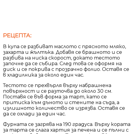
РЕЦЕПТА:
В купа се разбиват маслото с прясното мляко,
захарта и жълтъка. Добавя се брашното и се
разбива на ниска скорост, докато тестото
започне да се събира. След това се оформя на
диск и се покрива с прозрачно фолио. Оставя се
в хладилника за около един час.
Тестото се прехвърля върху набрашнена
повърхност и се разточва до около 30 см.
Поставя се във форма за тарт, като се
притиска към дъното и стените на съда, а
излишното количество се изрязва. Оставя се
да се охлади за един час.
Фурната се загрява на 190 градуса. Върху кората
за тарта се слага хартия за печена и се пълни с