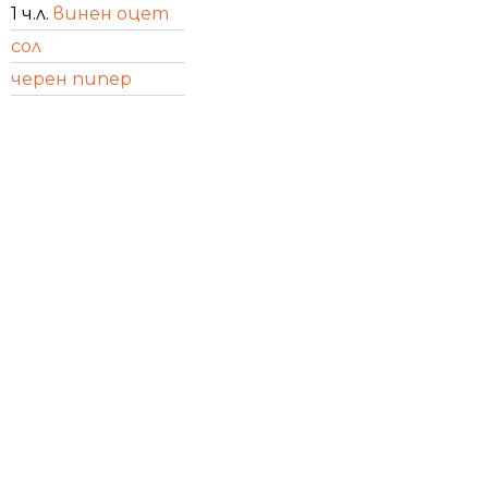
1 ч.л.
винен оцет
сол
черен пипер