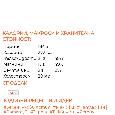
КАЛОРИИ, МАКРОСИ И ХРАНИТЕЛНА
СТОЙНОСТ:
Порция
184 г
Калории
272 кал
Въглехидрати
31 г
45%
Мазнини
15 г
49%
Белтъчини
5 г
8%
Холестерол
28 мг
СПОДЕЛИ:
ПОДОБНИ РЕЦЕПТИ И ИДЕИ:
#Зеленчукови ястия
#Манджи
#Патладжан
#Рататуй
#Тарта
#Тиквички
#Ястия