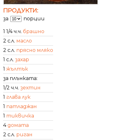
ПРОДУКТИ:
за
порции
1 1/4 ч.ч.
брашно
2 с.л.
масло
2 с.л.
прясно мляко
1 с.л.
захар
1
жълтък
за плънката:
1/2 ч.ч.
зехтин
1
глава лук
1
патладжан
1
тиквичка
4
домата
2 с.л.
риган