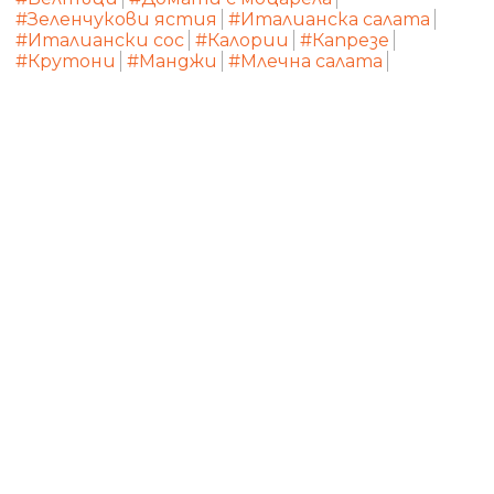
#Зеленчукови ястия
#Италианска салата
#Италиански сос
#Калории
#Капрезе
#Крутони
#Манджи
#Млечна салата