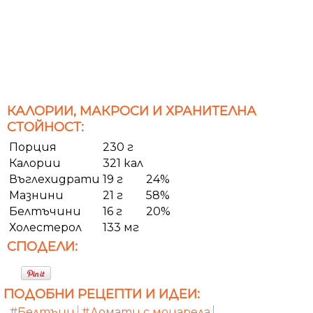
КАЛОРИИ, МАКРОСИ И ХРАНИТЕЛНА
СТОЙНОСТ:
Порция
230 г
Калории
321 кал
Въглехидрати
19 г
24%
Мазнини
21 г
58%
Белтъчини
16 г
20%
Холестерол
133 мг
СПОДЕЛИ:
ПОДОБНИ РЕЦЕПТИ И ИДЕИ:
#Белтъци
#Домати с моцарела