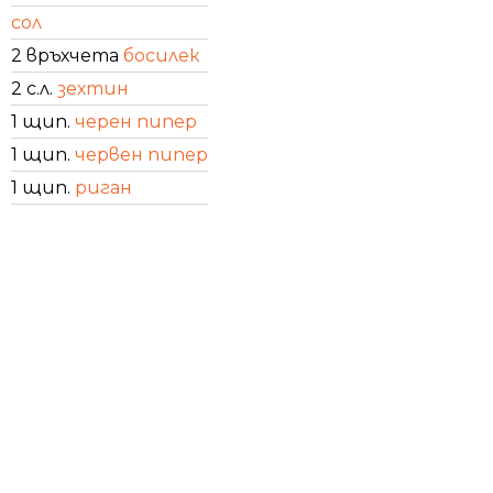
сол
2 връхчета
босилек
2 с.л.
зехтин
1 щип.
черен пипер
1 щип.
червен пипер
1 щип.
риган