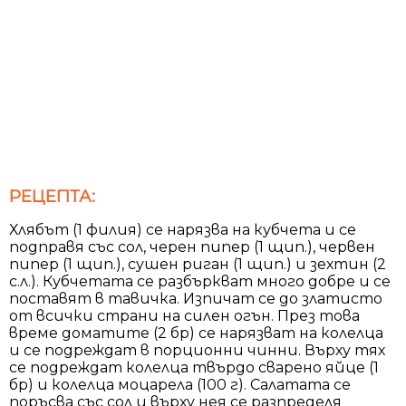
РЕЦЕПТА:
Хлябът (1 филия) се нарязва на кубчета и се
подправя със сол, черен пипер (1 щип.), червен
пипер (1 щип.), сушен риган (1 щип.) и зехтин (2
с.л.). Кубчетата се разбъркват много добре и се
поставят в тавичка. Изпичат се до златисто
от всички страни на силен огън. През това
време доматите (2 бр) се нарязват на колелца
и се подреждат в порционни чинни. Върху тях
се подреждат колелца твърдо сварено яйце (1
бр) и колелца моцарела (100 г). Салатата се
поръсва със сол и върху нея се разпределя