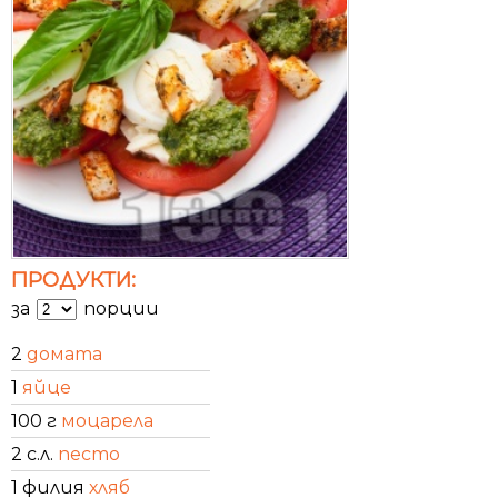
ПРОДУКТИ:
за
порции
2
домата
1
яйце
100 г
моцарела
2 с.л.
песто
1 филия
хляб