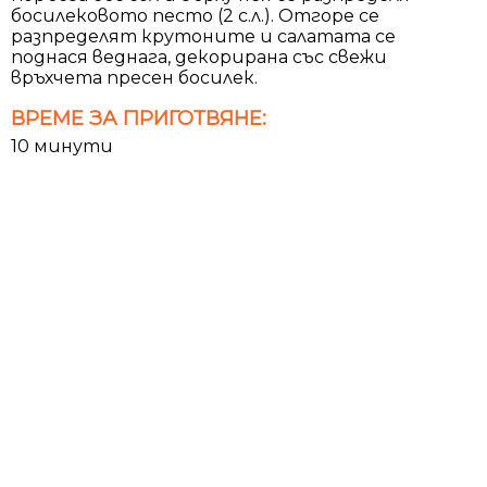
босилековото песто (2 с.л.). Отгоре се
разпределят крутоните и салатата се
поднася веднага, декорирана със свежи
връхчета пресен босилек.
ВРЕМЕ ЗА ПРИГОТВЯНЕ:
10 минути