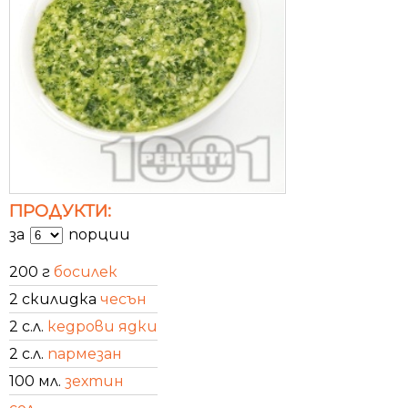
ПРОДУКТИ:
за
порции
200 г
босилек
2 скилидка
чесън
2 с.л.
кедрови ядки
2 с.л.
пармезан
100 мл.
зехтин