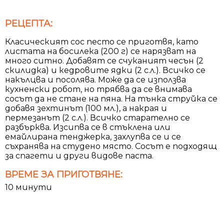
РЕЦЕПТА:
Класическият сос песто се приготвя, като
листата на босилека (200 г) се нарязват на
много ситно. Добавят се счуканият чесън (2
скилидка) и кедровите ядки (2 с.л.). Всичко се
накълцва и посолява. Може да се използва
кухненски робот, но трябва да се внимава
сосът да не стане на пяна. На тънка струйка се
добавя зехтинът (100 мл.), а накрая и
пермезанът (2 с.л.). Всичко старателно се
разбърква. Изсипва се в стъклена или
емайлирана тенджерка, захлупва се и се
съхранява на студено място. Сосът е подходящ
за спагети и други видове паста.
ВРЕМЕ ЗА ПРИГОТВЯНЕ:
10 минути