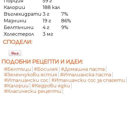
Порция
59 г
Калории
188 кал
Въглехидрати
3 г
7%
Мазнини
19 г
86%
Белтъчини
4 г
9%
Холестерол
3 мг
СПОДЕЛИ:
ПОДОБНИ РЕЦЕПТИ И ИДЕИ:
#Белтъци
#Босилек
#Домашна паста
#Зеленчукови ястия
#Италианска паста
#Италиански сос
#Италиански сос за спагети
#Калории
#Кедрови ядки
#Класически рецепти