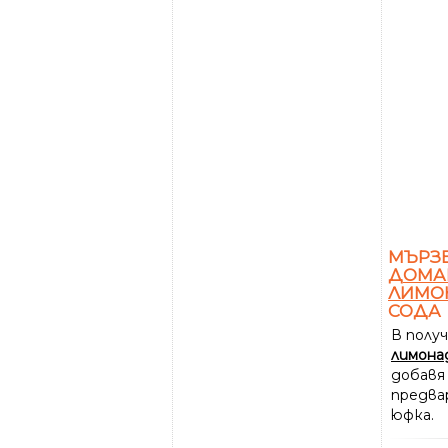
МЪРЗЕ
ДОМА
ЛИМО
СОДА
В полу
лимона
добавя
предва
юфка.