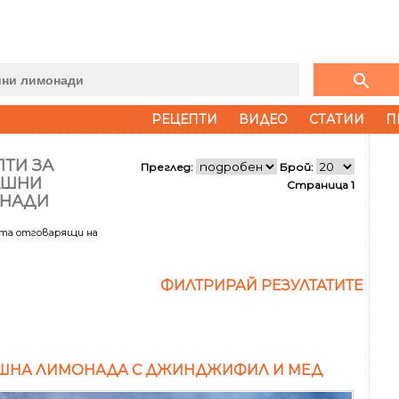
search
РЕЦЕПТИ
ВИДЕО
СТАТИИ
П
ТИ ЗА
Преглед:
Брой:
АШНИ
Страница 1
НАДИ
ата отговарящи на
ФИЛТРИРАЙ РЕЗУЛТАТИТЕ
ШНА ЛИМОНАДА С ДЖИНДЖИФИЛ И МЕД