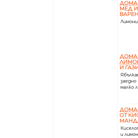
ДОМА
МЕД И
ВАРЕН
Лимони
ДОМА
ЛИМО
И ГАЗ
Ябълкат
заедно 
малко ле
ДОМА
ОТ КИ
МАНД
Кисело
и лимон