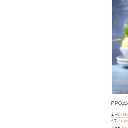
ПРОДУ
2
лимон
50 г
дж
2 ч.ч.
во