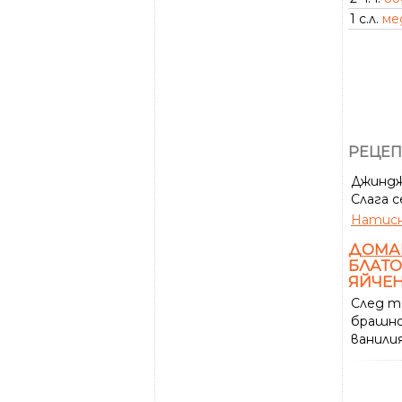
1 с.л.
ме
РЕЦЕП
Джинджи
Слага с
Натисн
ДОМА
БЛАТО
ЯЙЧЕН
След т
брашно
ванили