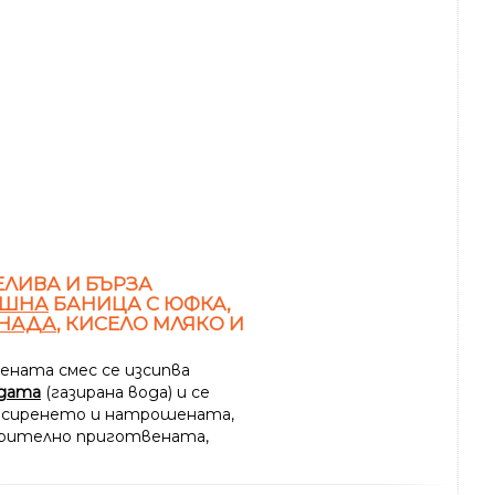
ЛИВА И БЪРЗА
ШНА
БАНИЦА С ЮФКА,
НАДА
, КИСЕЛО МЛЯКО И
чената смес се изсипва
дата
(газирана вода) и се
 сиренето и натрошената,
рително приготвената,