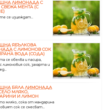
ШНА
ЛИМОНАДА
С
 СВЕЖА МЕНТА (С
Е)
те се изцеждат...
ШНА
ЯБЪЛКОВА
НАДА
С ЛИМОНОВ СОК
ИРАНА ВОДА (СОДА)
а се обелва и пасира,
с лимоновия сок, захарта и
д...
ШНА
БЯЛА
ЛИМОНАДА
СЕЛО МЛЯКО,
АРИНИ И ЛИМОН
то мляко, сока от мандарина
овият сок се смесват...