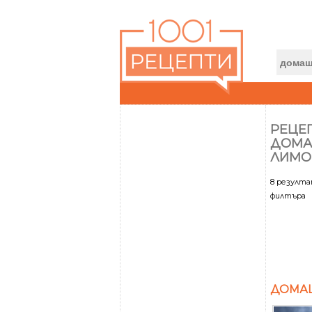
РЕЦЕП
ДОМ
ЛИМО
8 резулт
филтъра
ДОМА