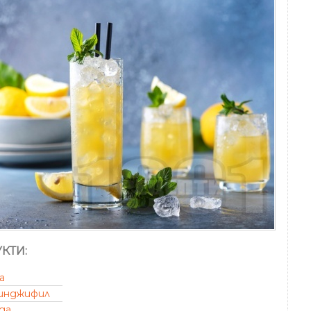
КТИ:
а
инджифил
да