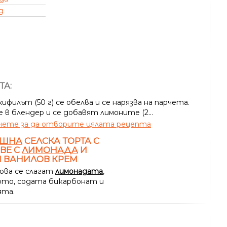
д
ТА:
филът (50 г) се обелва и се нарязва на парчета.
е в блендер и се добавят лимоните (2...
ете за да отворите цялата рецепта
ШНА
СЕЛСКА ТОРТА С
ВЕ С
ЛИМОНАДА
И
 ВАНИЛОВ КРЕМ
ова се слагат
лимонадата
,
то, содата бикарбонат и
ята.