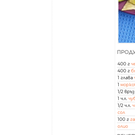
ПРОДУ
400 г
ч
400 г
б
1 глава
1
морко
1/2 връ
1 ч.л.
чу
1/2 ч.л.
ч
сол
100 г
г
олио