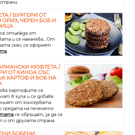
страни.
ТА / БУРГЕРИ ОТ
 ОРИЗ, ЧЕРЕН БОБ И
ВИЦА
се отцежда от
ата и се намачква....От
ната смес се оформят
та
.
АРИАНСКИ КЮФТЕТА /
РИ ОТ КИНОА СЪС
К КАРТОФ И БОБ НА
А
ова картофите се
лят в купа и се добавя
ният от консервата
.По средата на печенето
тата
се обръщат, за да се
т и от другата страна.
ЕНИ БОБЕНИ