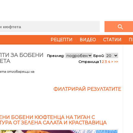
search
РЕЦЕПТИ
ВИДЕО
СТАТИИ
П
ПТИ ЗА БОБЕНИ
Преглед:
Брой:
ЕТА
Страница 1
2
3
4
>
>>
тата отговарящи на
ФИЛТРИРАЙ РЕЗУЛТАТИТЕ
НИ БОБЕНИ КЮФТЕНЦА НА ТИГАН С
ТУРА ОТ ЗЕЛЕНА САЛАТА И КРАСТВАВИЦА