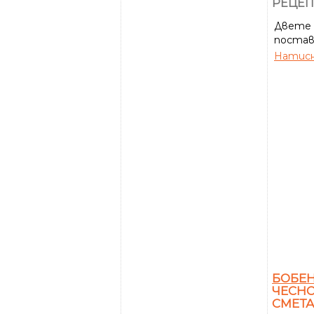
РЕЦЕП
Двете 
поставя
Натисн
БОБЕ
ЧЕСНО
СМЕТ