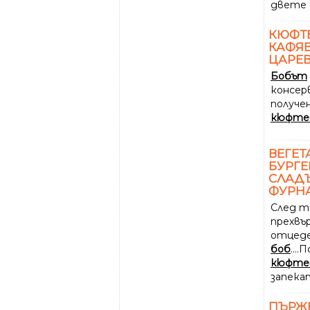
двете 
КЮФТЕ
КАФЯВ
ЦАРЕ
Бобът
консерв
получе
кюфте
ВЕГЕТ
БУРГЕ
СЛАДЪ
ФУРН
След т
прехвър
отцеде
боб
...
кюфте
запека
ПЪРЖ