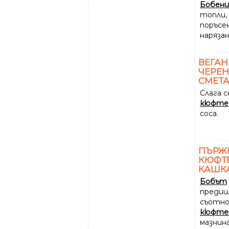
Бобен
топли, 
поръсе
нарязан
ВЕГАН
ЧЕРЕН
СМЕТА
Слага с
кюфте
соса.
ПЪРЖ
КЮФТЕ
КАШК
Бобът
предиш
съотно
кюфте
мазнин