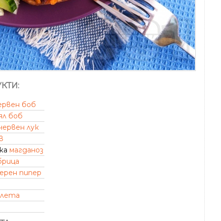
КТИ:
ервен боб
ял боб
червен лук
в
зка
магданоз
брица
ерен пипер
алета