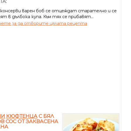
ТА:
консерви варен боб се отцеждат старателно и се
т в дълбока купа. Към тях се прибавят...
ете за да отворите цялата рецепта
НИ
КЮФТЕНЦА
С БЯЛ
В СОС ОТ ЗАКВАСЕНА
АНА