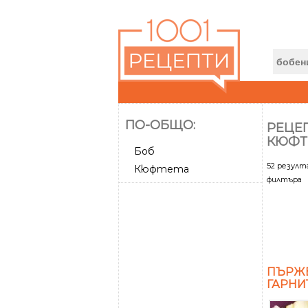
ПО-ОБЩО:
РЕЦЕ
КЮФТ
Боб
52 резул
Кюфтета
филтъра
ПЪРЖЕ
ГАРНИ