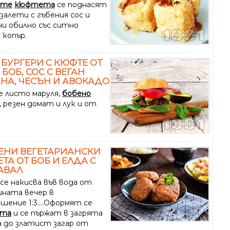
ите
кюфтета
се поднасят
залети с гъбения сос и
ни обилно със ситно
 копър.
 БУРГЕРИ С КЮФТЕ ОТ
 БОБ, СОС С ВЕГАН
НА, ЧЕСЪН И АВОКАДО
е листо маруля,
бобено
, резен домат и лук и от
ЕНИ ВЕГЕТАРИАНСКИ
ТА ОТ БОБ И ЕЛДА С
АВАЛ
се накисва във вода от
ната вечер в
шение 1:3....Оформят се
та
и се пържат в загрята
а до златист загар от