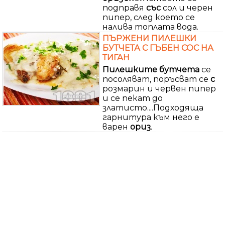
подправя
със
сол и черен
пипер, след което се
налива топлата вода.
ПЪРЖЕНИ ПИЛЕШКИ
БУТЧЕТА С ГЪБЕН СОС НА
ТИГАН
Пилешките бутчета
се
посоляват, поръсват се
с
розмарин и червен пипер
и се пекат до
златисто....Подходяща
гарнитура към него е
варен
ориз
.