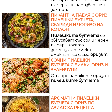
се поръсват с сол и черен
пипер и се намазват със
зехтин.
ПИКАНТНА ПАЕЛЯ С ОРИЗ,
ПИЛЕШКИ БУТЧЕТА,
СКАРИДИ И ЧОРИЗО НА
КОТЛОН
Пилешките
бутчета
се
овкусяват със сол и черен
пипер....Когато
зеленчуците леко
омекнат, се слага
оризът
.
СОЧНИ ПИЛЕШКИ
БУТЧЕТА С БИЛКИ, ОРИЗ И
ЗЕЛЕНЧУЦИ
Отгоре намажете
ориза
с
пилешките
бутчета
.
АРОМАТНИ ПИЛЕШКИ
БУТЧЕТА С ОРИЗ ПО
АЗИАТСКА РЕЦЕПТА