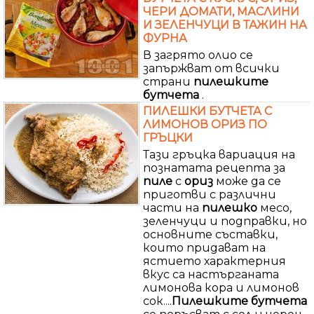
ЧЕРИ ДОМАТИ, МАСЛИНИ
И ЗЕЛЕНЧУЦИ В ТАЖИН НА
ФУРНА
В загрято олио се
запържват от всички
страни
пилешките
бутчета
.
ПИЛЕШКИ БУТЧЕТА С
ЛИМОНОВ ОРИЗ ПО
ГРЪЦКИ
Тази гръцка вариация на
познатата рецепта за
пиле
с
ориз
може да се
приготви с различни
части на
пилешко
месо,
зеленчуци и подправки, но
основните съставки,
които придават на
ястието характерния
вкус са настърганата
лимонова кора и лимонов
сок....
Пилешките
бутчета