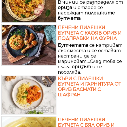
В чинии се разпределя от
ориза
и отгоре се
нареждат
пилешките
бутчета
.
ПЕЧЕНИ ПИЛЕШКИ
БУТЧЕТА С КАФЯВ ОРИЗ И
ПОДПРАВКИ НА ФУРНА
Бутчетата
се натриват
със сместа и се оставят
настрани да се
мариноват....След това се
слага
оризът
и се
посолява.
КЪРИ С ПИЛЕШКИ
БУТЧЕТА И ГАРНИТУРА ОТ
ОРИЗ БАСМАТИ С
ШАФРАН
ПЕЧЕНИ ПИЛЕШКИ
БУТЧЕТА С БЯЛ ОРИЗ И