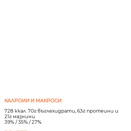
КАЛРОИИ И МАКРОСИ:
728 ккал. 70г въглехидрати, 63г протеини и
21г мазнини
39% / 35% / 27%