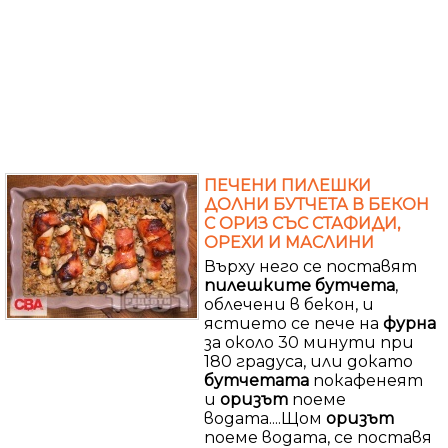
ПЕЧЕНИ ПИЛЕШКИ
ДОЛНИ БУТЧЕТА В БЕКОН
С ОРИЗ СЪС СТАФИДИ,
ОРЕХИ И МАСЛИНИ
Върху него се поставят
пилешките
бутчета
,
облечени в бекон, и
ястието се пече на
фурна
за около 30 минути при
180 градуса, или докато
бутчетата
покафенеят
и
оризът
поеме
водата....Щом
оризът
поеме водата, се поставя