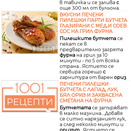
в тавичка и се залива
с
още 300 мл от бульона.
ВКУСНИ ПЕЧЕНИ
ПИЛЕШКИ ПАРТИ БУТЧЕТА
ГЛАЗИРАНИ С МЕД И СОЕВ
СОС НА ГРИЛ ФУРНА
Пилешките бутчета
се
пекат се в
предварително загрята
фурна
на грил за 10
минути - по 5 от всяка
страна....Ястието се
сервира горещо
с
гарнитура от варен
ориз
.
ПЕЧЕНИ ПИЛЕШКИ
БУТЧЕТА С ЛАПАД, ЛУК,
БЯЛ ОРИЗ И ЗАКВАСЕНА
СМЕТАНА НА ФУРНА
Бутчетата
се запържват
в малко мазнина....Добавя
се ситно нарязаният лук,
а след няколко минути и
оризът
....Ястието се