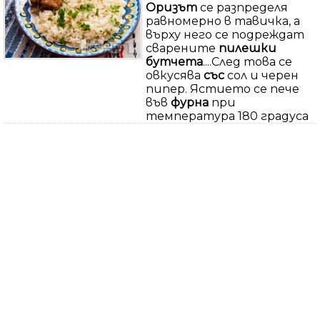
Оризът
се разпределя
равномерно в тавичка, а
върху него се подреждат
сварените
пилешки
бутчета
....След това се
овкусява
със
сол и черен
пипер. Ястието се пече
във
фурна
при
температура 180 градуса