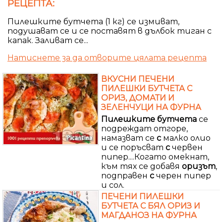
РЕЦЕПТА:
Пилешките бутчета (1 кг) се измиват,
подушават се и се поставят в дълбок тиган с
капак. Заливат се...
Натиснете за да отворите цялата рецепта
ВКУСНИ ПЕЧЕНИ
ПИЛЕШКИ БУТЧЕТА С
ОРИЗ, ДОМАТИ И
ЗЕЛЕНЧУЦИ НА ФУРНА
Пилешките бутчета
се
подреждат отгоре,
намазват се
с
малко олио
и се поръсват
с
червен
пипер....Когато омекнат,
към тях се добавя
оризът
,
подправен
с
черен пипер
и сол.
ПЕЧЕНИ ПИЛЕШКИ
БУТЧЕТА С БЯЛ ОРИЗ И
МАГДАНОЗ НА ФУРНА