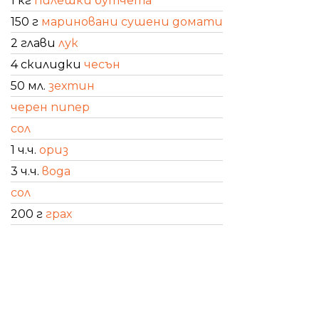
1 кг
пилешки бутчета
150 г
мариновани сушени домати
2 глави
лук
4 скилидки
чесън
50 мл.
зехтин
черен пипер
сол
1 ч.ч.
ориз
3 ч.ч.
вода
сол
200 г
грах