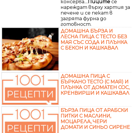
консерва....
Пиците
се
нареждат върху хартия за
печене и се пекат в
загрята фурна до
готовност.
ДОМАШНА БЪРЗА И
ЛЕСНА ПИЦА С ТЕСТО БЕЗ
МАЯ СЪС СОДА И ПЛЪНКА
С БЕКОН И КАШКАВАЛ
ДОМАШНА ПИЦА С
БЪРКАНО ТЕСТО (С МАЯ) И
ПЛЪНКА ОТ ДОМАТЕН СОС,
КРЕНВИРШИ И КАШКАВАЛ
БЪРЗА ПИЦА ОТ АРАБСКИ
ПИТКИ С МАСЛИНИ,
МОЦАРЕЛА, ЧЕРИ
ДОМАТИ И СИНЬО СИРЕНЕ