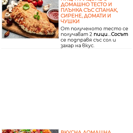
ДОМАШНО ТЕСТО И
ПЛЪНКА СЪС СПАНАК,
СИРЕНЕ, ДОМАТИ И
ЧУШКИ
От полученото тесто се
получават 2
пици
....
Сосът
се подправя със сол и
захар на вкус.
ВКУСНА ДОМАШНА