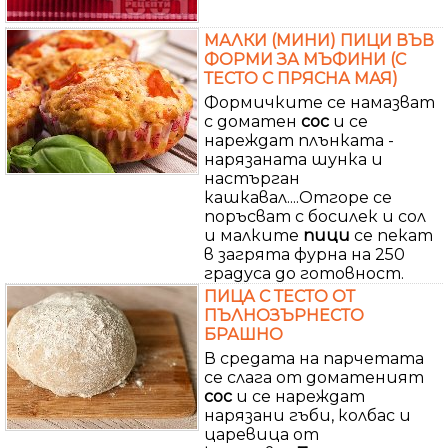
МАЛКИ (МИНИ) ПИЦИ ВЪВ
ФОРМИ ЗА МЪФИНИ (С
ТЕСТО С ПРЯСНА МАЯ)
Формичките се намазват
с доматен
сос
и се
нареждат плънката -
нарязаната шунка и
настърган
кашкавал....Отгоре се
поръсват с босилек и сол
и малките
пици
се пекат
в загрята фурна на 250
градуса до готовност.
ПИЦА С ТЕСТО ОТ
ПЪЛНОЗЪРНЕСТО
БРАШНО
В средата на парчетата
се слага от доматеният
сос
и се нареждат
нарязани гъби, колбас и
царевица от