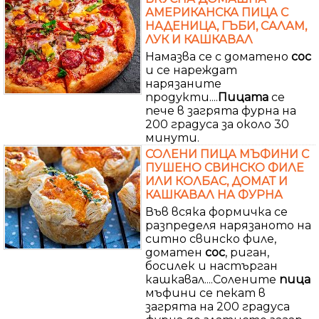
АМЕРИКАНСКА ПИЦА С
НАДЕНИЦА, ГЪБИ, САЛАМ,
ЛУК И КАШКАВАЛ
Намазва се с доматено
сос
и се нареждат
нарязаните
продукти....
Пицата
се
пече в загрята фурна на
200 градуса за около 30
минути.
СОЛЕНИ ПИЦА МЪФИНИ С
ПУШЕНО СВИНСКО ФИЛЕ
ИЛИ КОЛБАС, ДОМАТ И
КАШКАВАЛ НА ФУРНА
Във всяка формичка се
разпределя нарязаното на
ситно свинско филе,
доматен
сос
, риган,
босилек и настърган
кашкавал....Солените
пица
мъфини се пекат в
загрята на 200 градуса