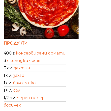
ПРОДУКТИ:
400 г
консервирани домати
3
скилидки чесън
3 с.л.
зехтин
1 с.л.
захар
1 с.л.
балсамико
1 ч.л.
сол
1/2 ч.л.
черен пипер
босилек