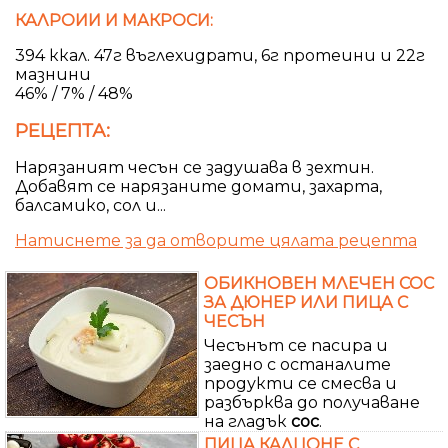
КАЛРОИИ И МАКРОСИ:
394 ккал. 47г въглехидрати, 6г протеини и 22г
мазнини
46% / 7% / 48%
РЕЦЕПТА:
Нарязаният чесън се задушава в зехтин.
Добавят се нарязаните домати, захарта,
балсамико, сол и...
Натиснете за да отворите цялата рецепта
ОБИКНОВЕН МЛЕЧЕН СОС
ЗА ДЮНЕР ИЛИ ПИЦА С
ЧЕСЪН
Чесънът се пасира и
заедно с останалите
продукти се смесва и
разбърква до получаване
на гладък
сос
.
ПИЦА КАЛЦОНЕ С