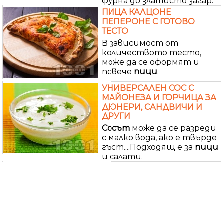
фурна до златисто загар.
ПИЦА КАЛЦОНЕ
ПЕПЕРОНЕ С ГОТОВО
ТЕСТО
В зависимост от
количеството тесто,
може да се оформят и
повече
пици
.
УНИВЕРСАЛЕН СОС С
МАЙОНЕЗА И ГОРЧИЦА ЗА
ДЮНЕРИ, САНДВИЧИ И
ДРУГИ
Сосът
може да се разреди
с малко вода, ако е твърде
гъст....Подходящ е за
пици
и салати.