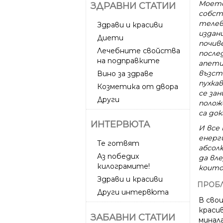
Моето
ЗДРАВНИ СТАТИИ
собст
телев
Здрави и красиви
издан
Диети
почив
Лечебните свойства
после
на подправките
апети
възст
Вино за здраве
пухка
Козметика от двора
се зан
Други
полож
са до
ИНТЕРВЮТА
И все
енерги
Те готвят
абсол
Аз победих
да вл
килограмите!
които 
Здрави и красиви
ПРОБ
Други интервюта
В сво
красив
ЗАБАВНИ СТАТИИ
минал