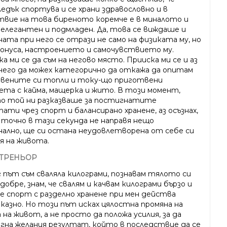
едък спортува и се храни здравословно и в
твие на това биреното коремче е в миналото и
 елегантен и подмладен. Да, това се виждаше и
ата при него се отрази не само на физиката му, но
тонуса, настроението и самочувствието му.
а ми се да съм на негово място. Прииска ми се и аз
него да можех категорично да откажа да опитам
вените си топли и току-що приготвени
та с кайма, мащерка и жито. В този момент,
о той ни разказваше за постигнатите
ати чрез спорт и балансирано хранене, аз осъзнах,
о точно в тази секунда не направя нещо
нално, ще си остана неудовлетворена от себе си
я на живота.
 ТРЕНЬОР
г път съм сваляла килограми, познавам тялото си
добре, знам, че свалям и качвам килограми бързо и
че спорт с разделно хранене при мен действа
казно. Но този път исках цялостна промяна на
 на живот, а не просто да положа усилия, за да
гна желания резултат, който в последствие да се