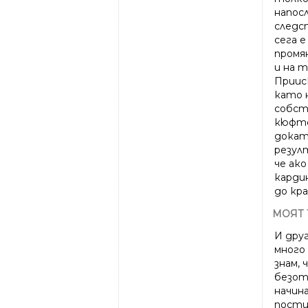
напосл
следс
сега е
промян
и на 
Прииск
като 
собст
кюфте
докат
резулт
че ак
карди
до кра
МОЯТ
И дру
много 
знам, 
безот
начина
пости