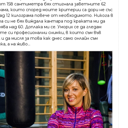
от 158 сантиметра бях стигнала заветните 62
рама, които според моите критерии са дори не със
 над 12 килограма повече от необходимото. Никога в
а си не бях виждала кантара под краката ми да
ва над 60. Доплака ми се. Уморих се да гледам
те си професионални снимки, в които съм във
 и да мисля за това как днес само онлайн съм
ка, а на живо...