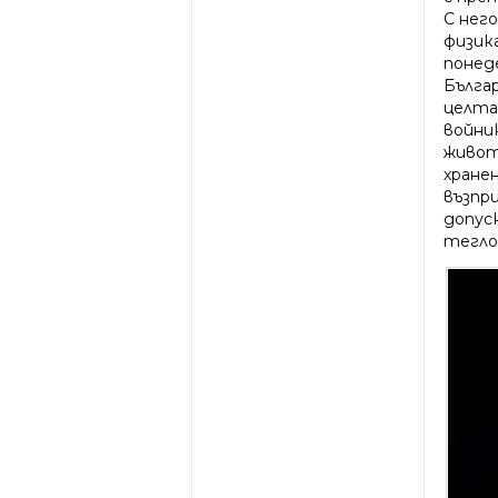
С него
физика
понеде
Българ
целта
войник
живот
хранен
възпр
допус
тегло