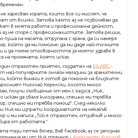
 временен.
не харесвам хората, които все си мислят, че
рат от всичко. Затова както аз не позволявам да
ркат в моята работа и професионална дейност,
и аз не споря с професионалистите. Затова реших,
 пуша на масата, отрупана с храна, да си намеря
ор, който да ми помогне, да ми даде най-точните
и и да поеме отговорността за моето здраве в
а на промяната, която исках.
един страхотен приятел, създател на
SILABG
-
от най-популярните онлайн магазини за хранителни
ки, който винаги е готов да помогне на близките
ъпросният Николай Керелски, когото много
ам, получи съобщение от мен с казуса „Ник,
о искам да сваля килограми, спешно ми трябва
ор, спешно ми трябва помощ!“. След няколко
и Ник ми изпрати координатите на някакъв
ор и ми написа „Той е страхотен, отзивчив и много
збира от работата.“.
та тази петък вечер, във Facebook, аз се запознах
поръчания ми от Ник треньор -
Александър Кирилов
.