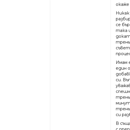
окаже
Никак 
разби
се бъ
така 
докато
трень
съвет
процес
Имам 
един 
добав
си. В
уважав
спешн
трень
минут
трень
си ра
В съща
с пре