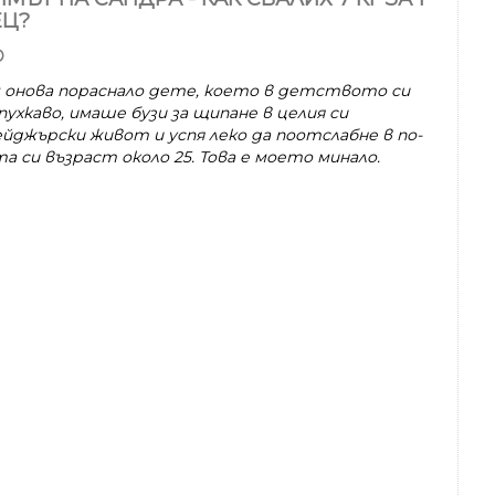
ЕЦ?
О
м онова пораснало дете, което в детството си
ухкаво, имаше бузи за щипане в целия си
йджърски живот и успя леко да поотслабне в по-
а си възраст около 25. Това е моето минало.