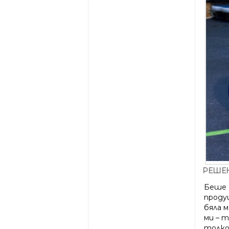
РЕШЕ
Беше с
проду
бяла 
ми – 
толко