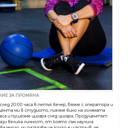
НИЕ ЗА ПРОМЯНА
лед 20:00 часа в петък вечер, бяхме с оператора и
цента ми в студиото, пиехме вино на голямата
маса и пушехме цигара след цигара. Продуцентът
тази велика личност, от която съм научила
ва много, ни разказваше колко е щастлив, че