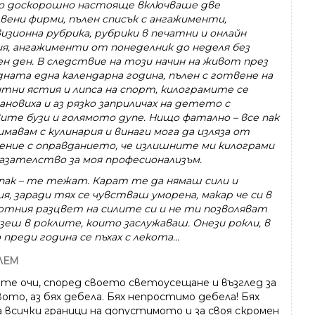
 доскорошно настояще включваше две
вени фирми, пълен списък с ангажименти,
изионна рубрика, рубрики в печатни и онлайн
ия, ангажименти от понеделник до неделя без
ен ден. В следствие на този начин на живот през
дната една календарна година, пълен с готвене на
тни ястия и липса на спорт, килограмите се
ановиха и аз рязко заприличах на детето с
вите бузи и голямото дупе. Нищо фатално – все пак
имавам с кулинария и винаги мога да изляза от
ение с оправданието, че излишните ми килограми
казателство за моя професионализъм.
 пак – те тежат. Карат те да нямаш сили и
я, заради тях се чувстваш уморена, макар че си в
ютния разцвет на силите си и не ти позволяват
езеш в роклите, които заслужаваш. Онези рокли, в
преди година се пъхах с лекота...
ЛЕМ
ите очи, според своето светоусещане и възглед за
ото, аз бях дебела. Бях непростимо дебела! Бях
а всички граници на допустимото и за своя скромен