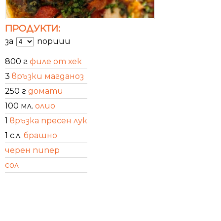
ПРОДУКТИ:
за
порции
800 г
филе от хек
3
връзки магданоз
250 г
домати
100 мл.
олио
1
връзка пресен лук
1 с.л.
брашно
черен пипер
сол