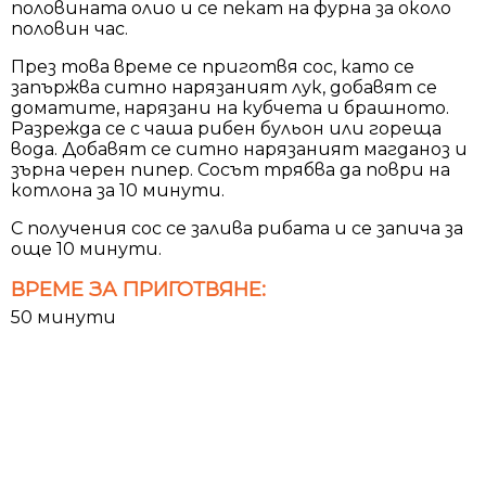
половината олио и се пекат на фурна за около
половин час.
През това време се приготвя сос, като се
запържва ситно нарязаният лук, добавят се
доматите, нарязани на кубчета и брашното.
Разрежда се с чаша рибен бульон или гореща
вода. Добавят се ситно нарязаният магданоз и
зърна черен пипер. Сосът трябва да поври на
котлона за 10 минути.
С получения сос се залива рибата и се запича за
още 10 минути.
ВРЕМЕ ЗА ПРИГОТВЯНЕ:
50 минути