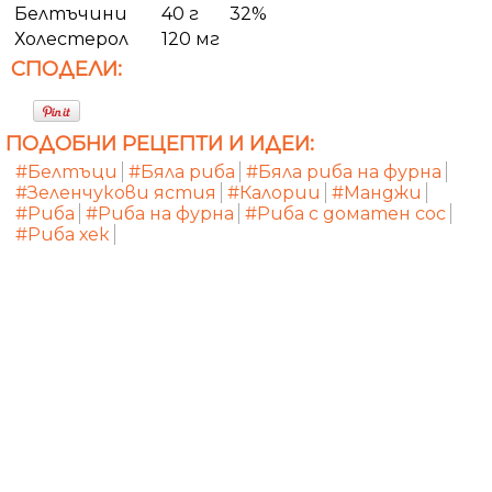
Белтъчини
40 г
32%
Холестерол
120 мг
СПОДЕЛИ:
ПОДОБНИ РЕЦЕПТИ И ИДЕИ:
#Белтъци
#Бяла риба
#Бяла риба на фурна
#Зеленчукови ястия
#Калории
#Манджи
#Риба
#Риба на фурна
#Риба с доматен сос
#Риба хек