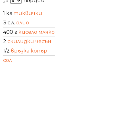
за
порции
1 кг
тиквички
3 с.л.
олио
400 г
кисело мляко
2
скилидки чесън
1/2
връзка копър
сол