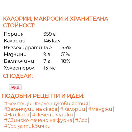
КАЛОРИИ, МАКРОСИ И ХРАНИТЕЛНА
СТОЙНОСТ:
Порция
359 г
Калории
146 кал
Въглехидрати
13 г
33%
Мазнини
9 г
51%
Белтъчини
7 г
18%
Холестерол
13 мг
СПОДЕЛИ:
ПОДОБНИ РЕЦЕПТИ И ИДЕИ:
#Белтъци
#Зеленчукови ястия
#Зеленчуци на скара
#Калории
#Манджи
#На скара
#Печени чушки
#Свинско печено на фурна
#Сос
#Сос за тиквички