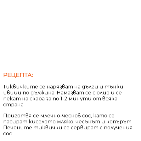
РЕЦЕПТА:
Тиквичките се нарязват на дълги и тънки
ивици по дължина. Намазват се с олио и се
пекат на скара за по 1-2 минути от всяка
страна.
Приготвя се млечно-чеснов сос, като се
пасират киселото мляко, чесънът и копърът.
Печените тиквички се сервират с получения
сос.