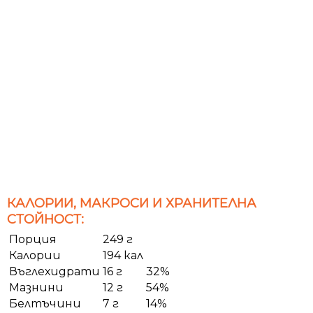
КАЛОРИИ, МАКРОСИ И ХРАНИТЕЛНА
СТОЙНОСТ:
Порция
249 г
Калории
194 кал
Въглехидрати
16 г
32%
Мазнини
12 г
54%
Белтъчини
7 г
14%