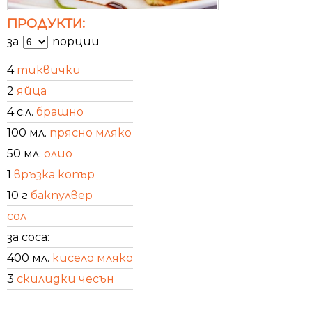
ПРОДУКТИ:
за
порции
4
тиквички
2
яйца
4 с.л.
брашно
100 мл.
прясно мляко
50 мл.
олио
1
връзка копър
10 г
бакпулвер
сол
за соса:
400 мл.
кисело мляко
3
скилидки чесън