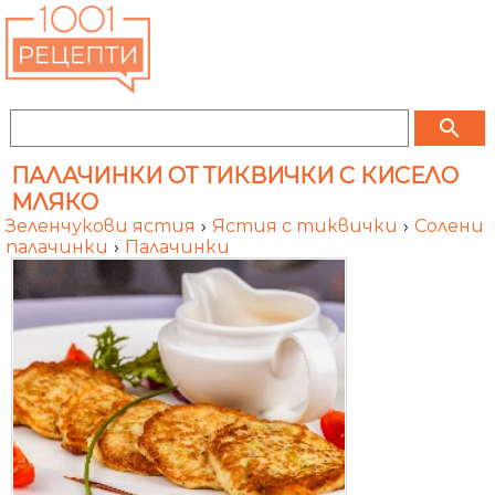
search
ПАЛАЧИНКИ ОТ ТИКВИЧКИ С КИСЕЛО
МЛЯКО
Зеленчукови ястия
›
Ястия с тиквички
›
Солени
палачинки
›
Палачинки