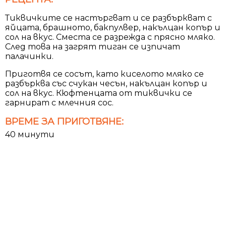
Тиквичките се настъргват и се разбъркват с
яйцата, брашното, бакпулвер, накълцан копър и
сол на вкус. Сместа се разрежда с прясно мляко.
След това на загрят тиган се изпичат
палачинки.
Приготвя се сосът, като киселото мляко се
разбърква със счукан чесън, накълцан копър и
сол на вкус. Кюфтенцата от тиквички се
гарнират с млечния сос.
ВРЕМЕ ЗА ПРИГОТВЯНЕ:
40 минути