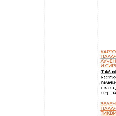
КАРТ
ПАЛА
ЛУЧЕН
И СИР
Тиквич
настър
палачи
тиган 
страна
ЗЕЛЕН
ПАЛА
ТИКВ