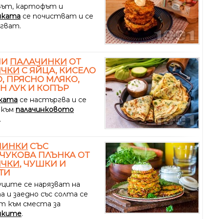
ът, картофът и
чката
се почистват и се
гват.
НИ
ПАЛАЧИНКИ
ОТ
ИЧКИ
С ЯЙЦА, КИСЕЛО
, ПРЯСНО МЛЯКО,
Н ЛУК И КОПЪР
ката
се настъргва и се
 към
палачинковото
.
ЧИНКИ
СЪС
ЧУКОВА ПЛЪНКА ОТ
ИЧКИ
, ЧУШКИ И
ТИ
уците се нарязват на
а и заедно със солта се
т към сместа за
нките
.