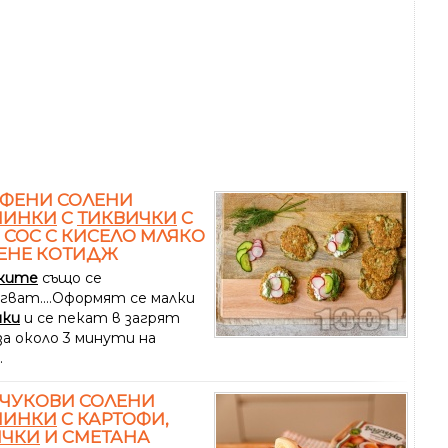
ОФЕНИ СОЛЕНИ
ЧИНКИ
С
ТИКВИЧКИ
С
 СОС С КИСЕЛО МЛЯКО
ЕНЕ КОТИДЖ
ките
също се
гват....Оформят се малки
нки
и се пекат в загрят
за около 3 минути на
.
ЧУКОВИ СОЛЕНИ
ЧИНКИ
С КАРТОФИ,
ИЧКИ
И СМЕТАНА