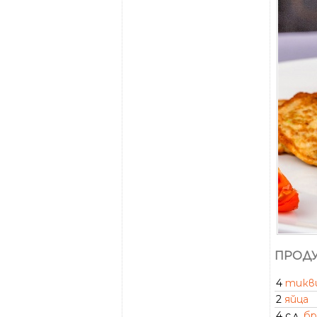
ПРОДУ
4
тикв
2
яйца
4 с.л.
б