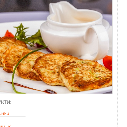
КТИ:
ички
рашно