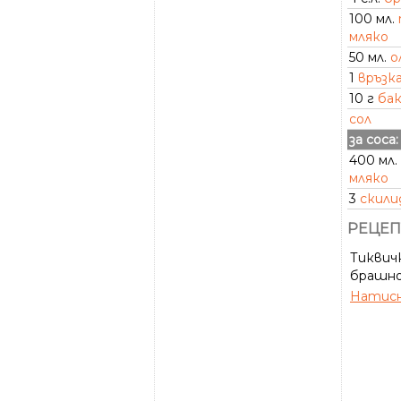
100 мл.
мляко
50 мл.
о
1
връзк
10 г
ба
сол
за соса:
400 мл.
мляко
3
скили
РЕЦЕП
Тиквич
брашнот
Натисн