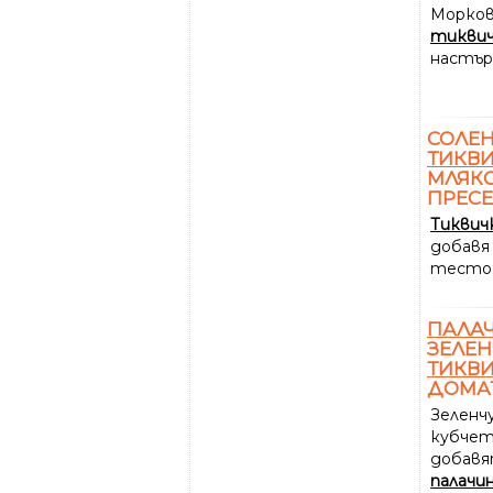
Морков
тикви
настър
СОЛЕ
ТИКВ
МЛЯКО
ПРЕСЕ
Тиквич
добавя
тесто
ПАЛА
ЗЕЛЕН
ТИКВ
ДОМА
Зеленч
кубчет
добавя
палачи