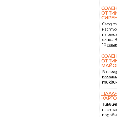
СОЛЕ
ОТ
ТИ
СИРЕН
След т
настъ
накълца
олио...
10
пала
СОЛЕН
ОТ
ТИ
МАЙО
В нама
палачи
тикви
ПАЛА
КАРТО
Тиквич
настърг
подобн