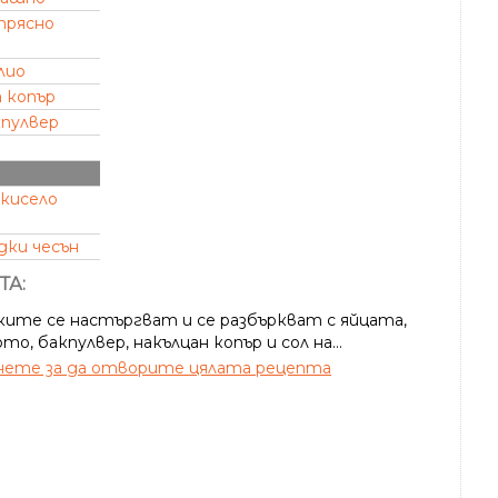
прясно
лио
а копър
кпулвер
кисело
дки чесън
ТА:
ките се настъргват и се разбъркват с яйцата,
о, бакпулвер, накълцан копър и сол на...
ете за да отворите цялата рецепта