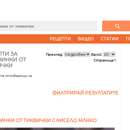
search
РЕЦЕПТИ
ВИДЕО
СТАТИИ
П
ТИ ЗА
Преглед:
Брой:
ЧИНКИ ОТ
Страница 1
ИЧКИ
ата отговарящи на
ФИЛТРИРАЙ РЕЗУЛТАТИТЕ
ИНКИ ОТ ТИКВИЧКИ С КИСЕЛО МЛЯКО