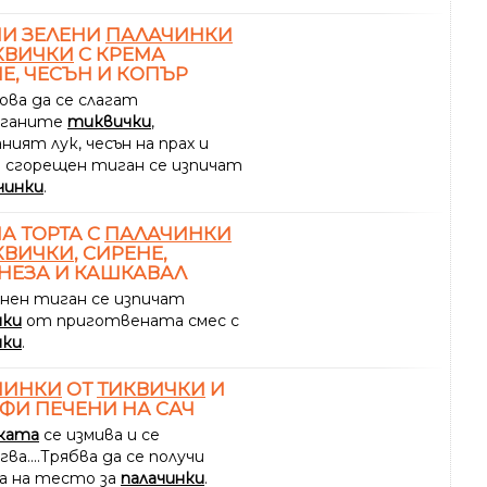
НИ ЗЕЛЕНИ
ПАЛАЧИНКИ
КВИЧКИ
С КРЕМА
Е, ЧЕСЪН И КОПЪР
ова да се слагат
рганите
тиквички
,
ният лук, чесън на прах и
.В сгорещен тиган се изпичат
чинки
.
А ТОРТА С
ПАЛАЧИНКИ
КВИЧКИ
, СИРЕНЕ,
НЕЗА И КАШКАВАЛ
знен тиган се изпичат
нки
от приготвената смес с
чки
.
ЧИНКИ
ОТ
ТИКВИЧКИ
И
ФИ ПЕЧЕНИ НА САЧ
ката
се измива и се
ва....Трябва да се получи
а на тесто за
палачинки
.