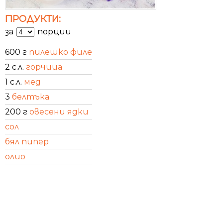
ПРОДУКТИ:
за
порции
600 г
пилешко филе
2 с.л.
горчица
1 с.л.
мед
3
белтъка
200 г
овесени ядки
сол
бял пипер
олио