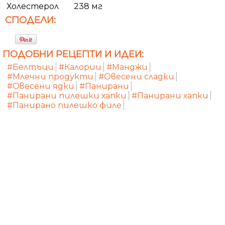
Холестерол
238 мг
СПОДЕЛИ:
ПОДОБНИ РЕЦЕПТИ И ИДЕИ:
#Белтъци
#Калории
#Манджи
#Млечни продукти
#Овесени сладки
#Овесени ядки
#Панирани
#Панирани пилешки хапки
#Панирани хапки
#Панирано пилешко филе