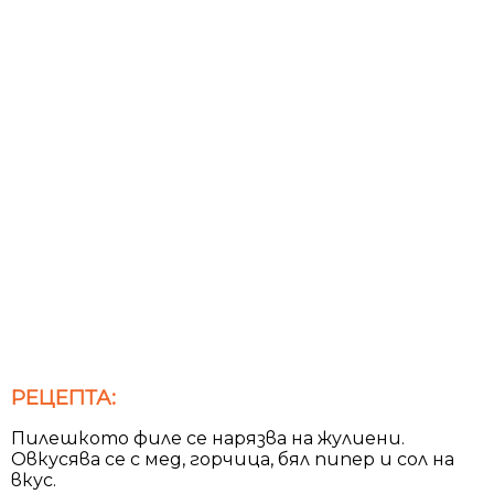
РЕЦЕПТА:
Пилешкото филе се нарязва на жулиени.
Овкусява се с мед, горчица, бял пипер и сол на
вкус.