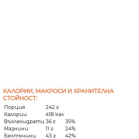
КАЛОРИИ, МАКРОСИ И ХРАНИТЕЛНА
СТОЙНОСТ:
Порция
242 г
Калории
418 кал
Въглехидрати
36 г
35%
Мазнини
11 г
24%
Белтъчини
43 г
42%