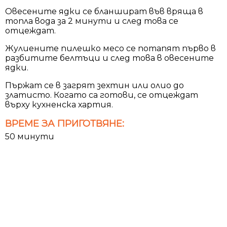
Овесените ядки се бланшират във вряща в
топла вода за 2 минути и след това се
отцеждат.
Жулиените пилешко месо се потапят първо в
разбитите белтъци и след това в овесените
ядки.
Пържат се в загрят зехтин или олио до
златисто. Когато са готови, се отцеждат
върху кухненска хартия.
ВРЕМЕ ЗА ПРИГОТВЯНЕ:
50 минути