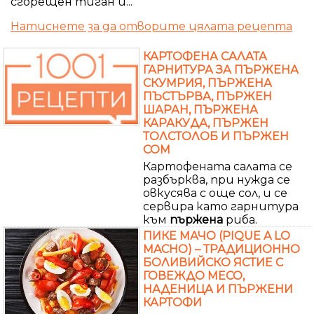
сгорещен тиган и...
Натиснете за да отворите цялата рецепта
КАРТОФЕНА САЛАТА
ГАРНИТУРА ЗА ПЪРЖЕНА
СКУМРИЯ, ПЪРЖЕНА
ПЪСТЪРВА, ПЪРЖЕН
ШАРАН, ПЪРЖЕНА
КАРАКУДА, ПЪРЖЕН
ТОЛСТОЛОБ И ПЪРЖЕН
СОМ
Картофената салата се
разбърква, при нужда се
овкусява с още сол, и се
сервира като гарнитура
към
пържена
риба.
ПИКЕ МАЧО (PIQUE A LO
MACHО) – ТРАДИЦИОННО
БОЛИВИЙСКО ЯСТИЕ С
ГОВЕЖДО МЕСО,
НАДЕНИЦА И ПЪРЖЕНИ
КАРТОФИ