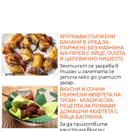
ХРУПКАВИ ПЪРЖЕНИ
БАНАНИ В УРЕД ЗА
ПЪРЖЕНЕ БЕЗ МАЗНИНА
AIR FRYER С ЯЙЦЕ, ГАЛЕТА
И ЦАРЕВИЧНО НИШЕСТЕ
Зехтинът се загрява в
тиган и галетата се
запича леко до златист
загар...
ВКУСНИ И СОЧНИ
ПЪРЖЕНИ КЮФТЕТА НА
ТИГАН - КЛАСИЧЕСКА
РЕЦЕПТА ЗА ПУХКАВИ
ДОМАШНИ КЮФТЕТА С
ЯЙЦА БАГРЯНКА
За да приготвите
наистина вкусни