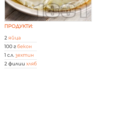
ПРОДУКТИ:
2
яйца
100 г
бекон
1 с.л.
зехтин
2 филии
хляб