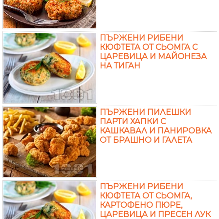
ПЪРЖЕНИ РИБЕНИ
КЮФТЕТА ОТ СЬОМГА С
ЦАРЕВИЦА И МАЙОНЕЗА
НА ТИГАН
ПЪРЖЕНИ ПИЛЕШКИ
ПАРТИ ХАПКИ С
КАШКАВАЛ И ПАНИРОВКА
ОТ БРАШНО И ГАЛЕТА
ПЪРЖЕНИ РИБЕНИ
КЮФТЕТА ОТ СЬОМГА,
КАРТОФЕНО ПЮРЕ,
ЦАРЕВИЦА И ПРЕСЕН ЛУК