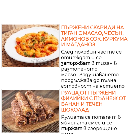
ПЪРЖЕНИ СКАРИДИ НА
ТИГАН С МАСЛО, ЧЕСЪН,
ЛИМОНОВ СОК, КУРКУМА
И МАГДАНОЗ
След половин час те се
отцеждат и се
запържват
в тиган в
разтопеното
масло....Задушаването
продължава до пълна
готовност на
ястието
.
РУЛЦА ОТ ПЪРЖЕНИ
ФИЛИЙКИ С ПЪЛНЕЖ ОТ
БАНАН И ТЕЧЕН
ШОКОЛАД
Рулцата се потапят в
яйчената смес и се
пържат
в сгорещено