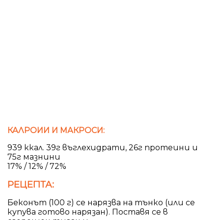
КАЛРОИИ И МАКРОСИ:
939 ккал. 39г въглехидрати, 26г протеини и
75г мазнини
17% / 12% / 72%
РЕЦЕПТА:
Беконът (100 г) се нарязва на тънко (или се
купува готово нарязан). Поставя се в