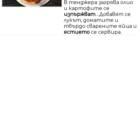
В тенджера загрява олио
и картофите се
изпържват
....Добавят се
лукът, доматите и
твърдо сварените яйца и
ястието
се сервира.