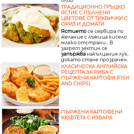
олио.
ТРАДИЦИОННО ГРЪЦКО
ЯСТИЕ С ПЪЛНЕНИ
ЦВЕТОВЕ ОТ ТИКВИЧКИ С
ОРИЗ И ДОМАТИ
Ястието
се сервира по
желание с лъжица кисело
мляко отстрани....В
загрят зехтин се
запържва
накълцания лук,
докато стане прозрачен.
КЛАСИЧЕСКА АНГЛИЙСКА
РЕЦЕПТА ЗА РИБА С
ПЪРЖЕНИ КАРТОФИ (FISH
AND CHIPS)
ПЪРЖЕНИ КАРТОФЕНИ
КЮФТЕТА С ИЗВАРА