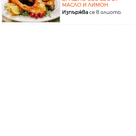
МАСЛО И ЛИМОН
Изпържва
се в олиото.