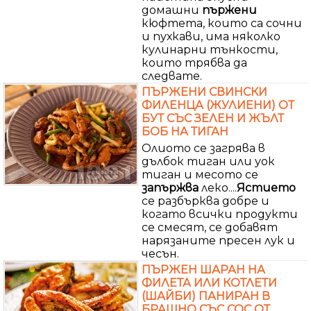
домашни
пържени
кюфтета, които са сочни
и пухкави, има няколко
кулинарни тънкости,
които трябва да
следвате.
ПЪРЖЕНИ СВИНСКИ
ФИЛЕНЦА (ЖУЛИЕНИ) ОТ
БУТ СЪС ЗЕЛЕН И ЖЪЛТ
БОБ НА ТИГАН
Олиото се загрява в
дълбок тиган или уок
тиган и месото се
запържва
леко....
Ястието
се разбърква добре и
когато всички продукти
се смесят, се добавят
нарязаните пресен лук и
чесън.
ПЪРЖЕН ШАРАН НА
ФИЛЕТА ИЛИ КОТЛЕТИ
(ШАЙБИ) ПАНИРАН В
БРАШНО СЪС СОС ОТ