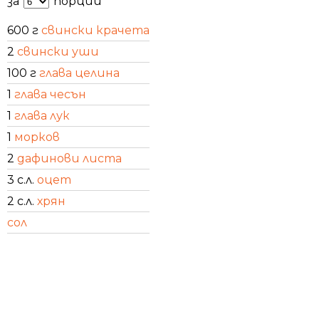
за
порции
600 г
свински крачета
2
свински уши
100 г
глава целина
1
глава чесън
1
глава лук
1
морков
2
дафинови листа
3 с.л.
оцет
2 с.л.
хрян
сол