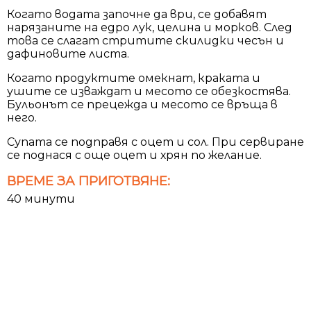
Когато водата започне да ври, се добавят
нарязаните на едро лук, целина и морков. След
това се слагат стритите скилидки чесън и
дафиновите листа.
Когато продуктите омекнат, краката и
ушите се изваждат и месото се обезкостява.
Бульонът се прецежда и месото се връща в
него.
Супата се подправя с оцет и сол. При сервиране
се поднася с още оцет и хрян по желание.
ВРЕМЕ ЗА ПРИГОТВЯНЕ:
40 минути