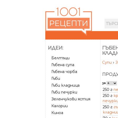
ИДЕИ:
ГЪБЕН
КЛАД
Белтъци
Супи
›
З
Гъбена супа
Гъбена чорба
ПРОДУ
Гъби
за
Гъби кладница
250 г
п
Гъби печурки
250 г
к
Зеленчукови ястия
печурк
Калории
250 г
г
кладни
Киноа