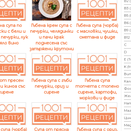
B2 
B3 
B5 
B6 
Гъбена крем супа с
на супа по
Гъбена супа (чорба)
B9 
печурки, челядинки
ки с бели и
с масловки, чушки,
и пачи крак
 печурки, лук
сметана и фиде
B12
поднесена със
яло вино
C
запържени крутони
D
E (
K (
Ви
 от пресен
Гъбена супа с гъби
Гъбена супа
Кал
 и киноа със
печурки, ориз и
топчета с топено
Фо
сирене
сирене
сирене, картофи,
Же
моркови и фиде
На
Маг
Цин
Ме
 супа (чорба)
Супа от прясна
Гъбена супа с ориз,