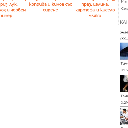
Ман
риз, лук,
коприва и киноа със
праз, целина,
Сел
оз и червен
сирене
картофи и кисело
пипер
мляко
КА
Знае
спор
Тич
0:11
Тан
0:21