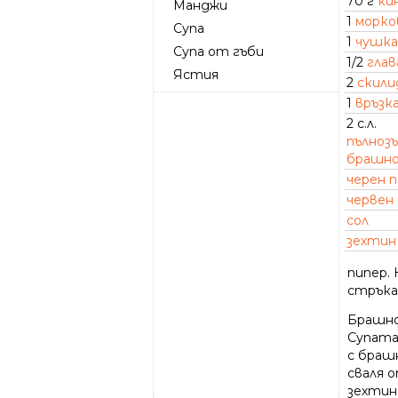
70 г
ки
Манджи
1
морко
Супа
1
чушка
Супа от гъби
1/2
глав
Ястия
2
скили
1
връзк
2 с.л.
пълноз
брашн
черен 
червен
сол
зехтин
пипер. 
стръка
Брашно
Супата
с браш
сваля о
зехтин 