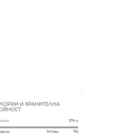
ЛОРИИ И ХРАНИТЕЛНА
ОЙНОСТ
рция
274 г
ории
141
кал
7%