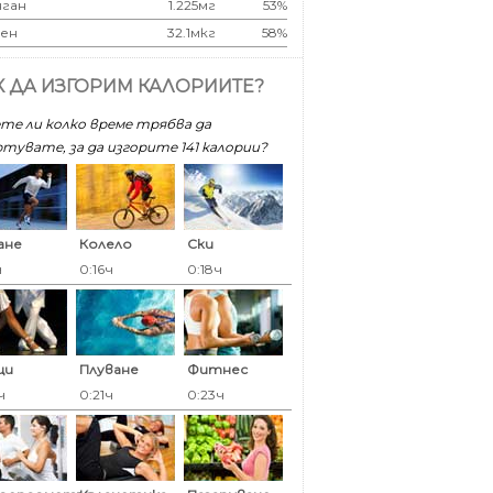
ган
1.225мг
53%
ен
32.1мкг
58%
К ДА ИЗГОРИМ КАЛОРИИТЕ?
те ли колко време трябва да
тувате, за да изгорите 141 калoрии?
ане
Колело
Ски
ч
0:16ч
0:18ч
ци
Плуване
Фитнес
ч
0:21ч
0:23ч