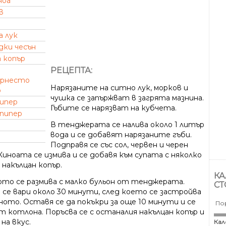
ноа
в
а лук
дки чесън
а копър
РЕЦЕПТА:
ърнесто
Нарязаните на ситно лук, морков и
о
чушка се запържват в загрята мазнина.
пипер
Гъбите се нарязват на кубчета.
 пипер
В тенджерата се налива около 1 литър
вода и се добавят нарязаните гъби.
Подправя се със сол, червен и черен
Киноата се измива и се добавя към супата с няколко
 накълцан копър.
КА
то се размива с малко бульон от тенджерата.
СТ
 се вари около 30 минути, след което се застройва
ното. Оставя се да покъкри за още 10 минути и се
По
т котлона. Поръсва се с останалия накълцан копър и
на вкус.
Кал