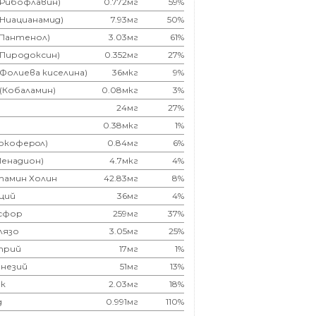
(Рибофлавин)
0.772мг
59%
(Ниацианамид)
7.93мг
50%
(Пантенол)
3.03мг
61%
(Пиродоксин)
0.352мг
27%
(Фолиева киселина)
36мкг
9%
 (Кобаламин)
0.08мкг
3%
24мг
27%
0.38мкг
1%
Токоферoл)
0.84мг
6%
Менадион)
4.7мкг
4%
тамин Холин
42.83мг
8%
ций
36мг
4%
сфор
259мг
37%
лязо
3.05мг
25%
трий
17мг
1%
незий
51мг
13%
к
2.03мг
18%
д
0.991мг
110%