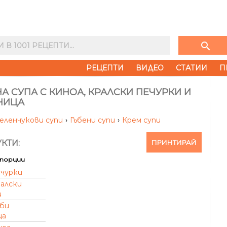
search
РЕЦЕПТИ
ВИДЕО
СТАТИИ
П
А СУПА С КИНОА, КРАЛСКИ ПЕЧУРКИ И
НИЦА
еленчукови супи
›
Гъбени супи
›
Крем супи
ПРИНТИРАЙ
КТИ:
порции
ечурки
ралски
и
ъби
ца