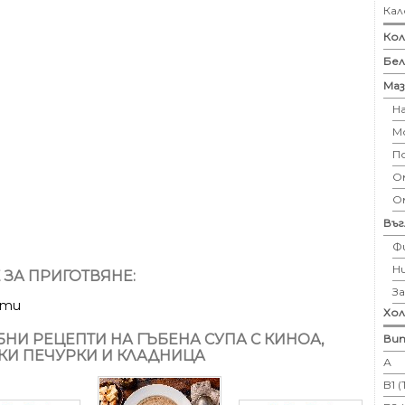
Кал
Кол
Бе
Маз
Н
М
П
Ом
О
Въ
Ф
Н
 ЗА ПРИГОТВЯНЕ:
З
ути
Хо
НИ РЕЦЕПТИ НА ГЪБЕНА СУПА С КИНОА,
Вит
КИ ПЕЧУРКИ И КЛАДНИЦА
А
B1 