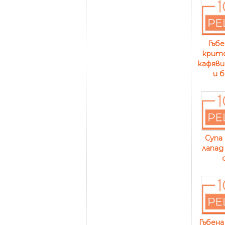
Гъбе
критс
кафяви
и б
Супа
лапад
Гъбена