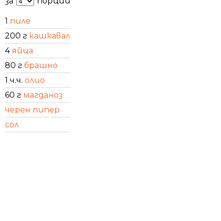
за
порции
1
пиле
200 г
кашкавал
4
яйца
80 г
брашно
1 ч.ч.
олио
60 г
магданоз
черен пипер
сол