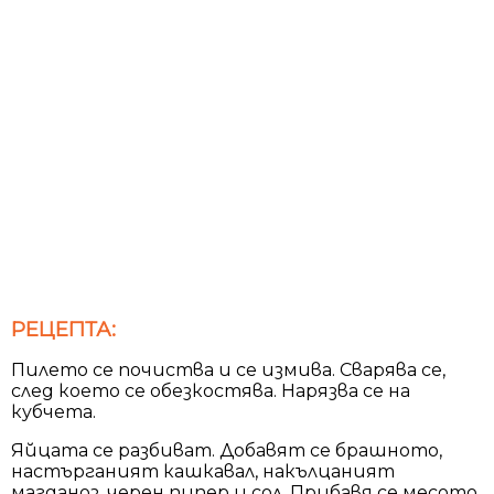
РЕЦЕПТА:
Пилето се почиства и се измива. Сварява се,
след което се обезкостява. Нарязва се на
кубчета.
Яйцата се разбиват. Добавят се брашното,
настърганият кашкавал, накълцаният
магданоз, черен пипер и сол. Прибавя се месото.