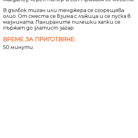
В дълбок тиган или тенджера се сгорещява
олио. От сместа се взима с лъжица и се пуска в
мазнината. Панираните пилешки хапки се
пържат до златист загар.
ВРЕМЕ ЗА ПРИГОТВЯНЕ:
50 минути