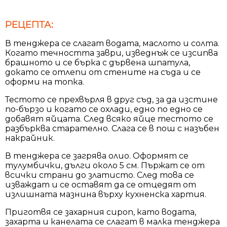
РЕЦЕПТА:
В тенджера се слагат водата, маслото и солта.
Когато течността заври, изведнъж се изсипва
брашното и се бърка с дървена шпатула,
докато се отлепи от стените на съда и се
оформи на топка.
Тестото се прехвърля в друг съд, за да изстине
по-бързо и когато се охлади, едно по едно се
добавят яйцата. След всяко яйце тестото се
разбърква старателно. Слага се в пош с назъбен
накрайник.
В тенджера се загрява олио. Оформят се
тулумбички, дълги около 5 см. Пържат се от
всички страни до златисто. След това се
изваждат и се оставят да се отцедят от
излишната мазнина върху кухненска хартия.
Приготвя се захарния сироп, като водата,
захарта и канелата се слагат в малка тенджера