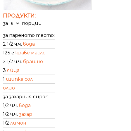
ПРОДУКТИ:
за
порции
за пареното тесто:
2 1/2 ч.ч.
вода
125 г
краве масло
2 1/2 ч.ч.
брашно
3
яйца
1
щипка сол
олио
за захарния сироп:
1/2 ч.ч.
вода
1/2 ч.ч.
захар
1/2
лимон