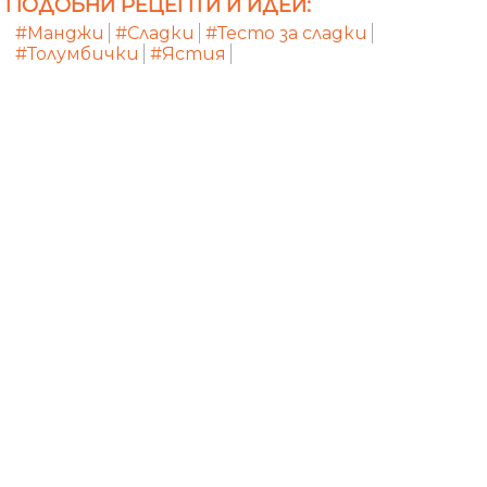
ПОДОБНИ РЕЦЕПТИ И ИДЕИ:
#Манджи
#Сладки
#Тесто за сладки
#Толумбички
#Ястия