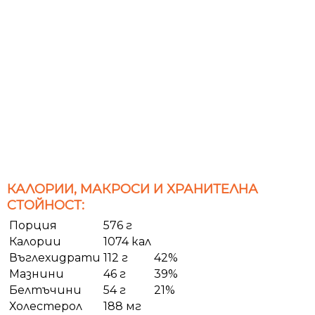
КАЛОРИИ, МАКРОСИ И ХРАНИТЕЛНА
СТОЙНОСТ:
Порция
576 г
Калории
1074 кал
Въглехидрати
112 г
42%
Мазнини
46 г
39%
Белтъчини
54 г
21%
Холестерол
188 мг