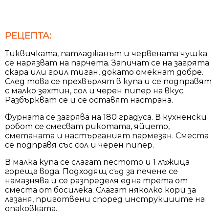
РЕЦЕПТА:
Тиквичката, патладжанът и червената чушка
се нарязват на парчета. Запичат се на загрята
скара или грил тиган, докато омекнат добре.
След това се прехвърлят в купа и се подправят
с малко зехтин, сол и черен пипер на вкус.
Разбъркват се и се оставят настрана.
Фурната се загрява на 180 градуса. В кухненски
робот се смесват рикотата, яйцето,
сметаната и настърганият пармезан. Сместа
се подправя със сол и черен пипер.
В малка купа се слагат пестото и 1 лъжица
гореща вода. Подходящ съд за печене се
намазнява и се разпределя една трета от
сместа от босилека. Слагат няколко кори за
лазаня, приготвени според инструкциите на
опаковката.