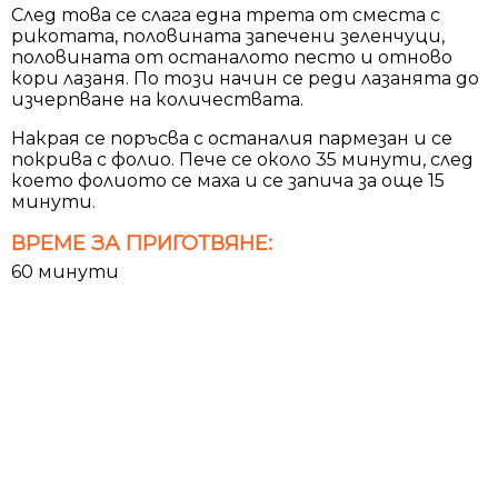
След това се слага една трета от сместа с
рикотата, половината запечени зеленчуци,
половината от останалото песто и отново
кори лазаня. По този начин се реди лазанята до
изчерпване на количествата.
Накрая се поръсва с останалия пармезан и се
покрива с фолио. Пече се около 35 минути, след
което фолиото се маха и се запича за още 15
минути.
ВРЕМЕ ЗА ПРИГОТВЯНЕ:
60 минути