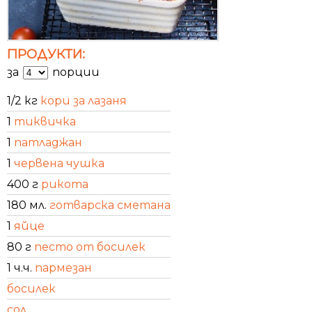
ПРОДУКТИ:
за
порции
1/2 кг
кори за лазаня
1
тиквичка
1
патладжан
1
червена чушка
400 г
рикота
180 мл.
готварска сметана
1
яйце
80 г
песто от босилек
1 ч.ч.
пармезан
босилек
сол