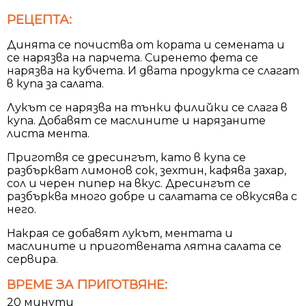
РЕЦЕПТА:
Динята се почиства от кората и семената и
се нарязва на парчета. Сиренето фета се
нарязва на кубчета. И двата продукта се слагат
в купа за салата.
Лукът се нарязва на тънки филийки се слага в
купа. Добавят се маслините и нарязаните
листа мента.
Приготвя се дресингът, като в купа се
разбъркват лимонов сок, зехтин, кафява захар,
сол и черен пипер на вкус. Дресингът се
разбърква много добре и салатата се овкусява с
него.
Накрая се добавят лукът, ментата и
маслините и приготвената лятна салата се
сервира.
ВРЕМЕ ЗА ПРИГОТВЯНЕ:
20 минути