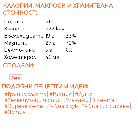
КАЛОРИИ, МАКРОСИ И ХРАНИТЕЛНА
СТОЙНОСТ:
Порция
310 г
Калории
322 кал
Въглехидрати
19 г
23%
Мазнини
27 г
72%
Белтъчини
5 г
6%
Холестерол
46 мг
СПОДЕЛИ:
ПОДОБНИ РЕЦЕПТИ И ИДЕИ:
#Гръцка салата
#Гърция
#Диня
#Зеленчукови ястия
#Манджи
#Мента
#Сирене фета
#Яйца с лук
#Яйца със сирене
#Ястия