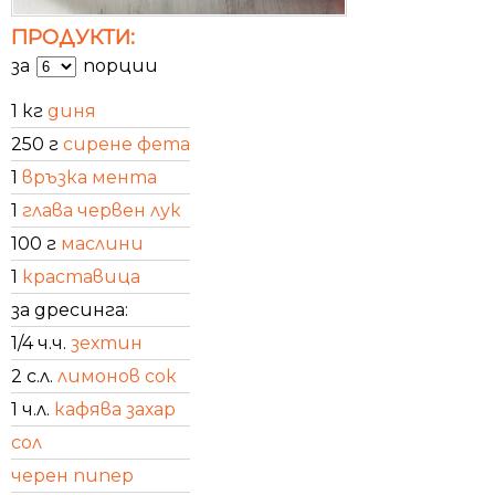
ПРОДУКТИ:
за
порции
1 кг
диня
250 г
сирене фета
1
връзка мента
1
глава червен лук
100 г
маслини
1
краставица
за дресинга:
1/4 ч.ч.
зехтин
2 с.л.
лимонов сок
1 ч.л.
кафява захар
сол
черен пипер