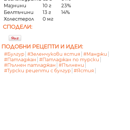
Мазнини
10 г
23%
Белтъчини
13 г
14%
Холестерол
0 мг
СПОДЕЛИ:
ПОДОБНИ РЕЦЕПТИ И ИДЕИ:
#Булгур
#Зеленчукови ястия
#Манджи
#Патладжан
#Патладжан по турски
#Пълнен патладжан
#Пълнени
#Турски рецепти с булгур
#Ястия