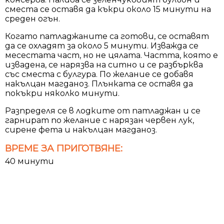
сместа се оставя да къкри около 15 минути на
среден огън.
Когато патладжаните са готови, се оставят
да се охладят за около 5 минути. Изважда се
месестата част, но не цялата. Частта, която е
извадена, се нарязва на ситно и се разбърква
със сместа с булгура. По желание се добавя
накълцан магданоз. Плънката се оставя да
покъкри няколко минути.
Разпределя се в лодките от патладжан и се
гарнират по желание с нарязан червен лук,
сирене фета и накълцан магданоз.
ВРЕМЕ ЗА ПРИГОТВЯНЕ:
40 минути