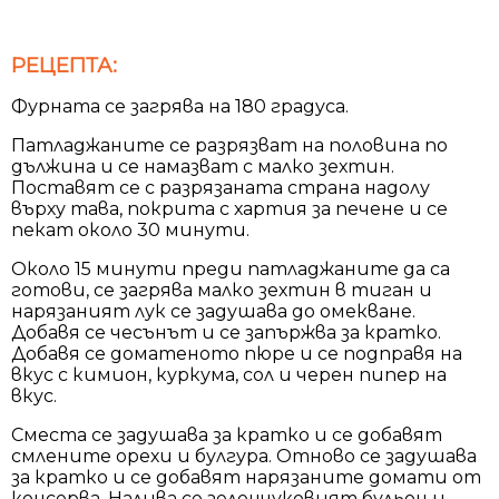
РЕЦЕПТА:
Фурната се загрява на 180 градуса.
Патладжаните се разрязват на половина по
дължина и се намазват с малко зехтин.
Поставят се с разрязаната страна надолу
върху тава, покрита с хартия за печене и се
пекат около 30 минути.
Около 15 минути преди патладжаните да са
готови, се загрява малко зехтин в тиган и
нарязаният лук се задушава до омекване.
Добавя се чесънът и се запържва за кратко.
Добавя се доматеното пюре и се подправя на
вкус с кимион, куркума, сол и черен пипер на
вкус.
Сместа се задушава за кратко и се добавят
смлените орехи и булгура. Отново се задушава
за кратко и се добавят нарязаните домати от
консерва. Налива се зеленчуковият бульон и