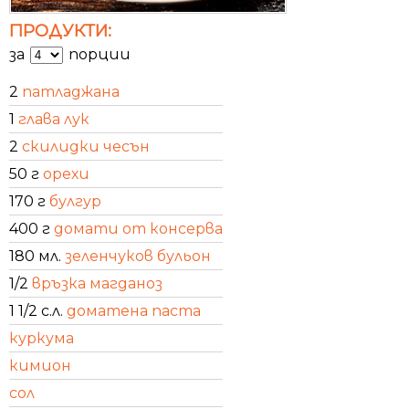
ПРОДУКТИ:
за
порции
2
патладжана
1
глава лук
2
скилидки чесън
50 г
орехи
170 г
булгур
400 г
домати от консерва
180 мл.
зеленчуков бульон
1/2
връзка магданоз
1 1/2 с.л.
доматена паста
куркума
кимион
сол