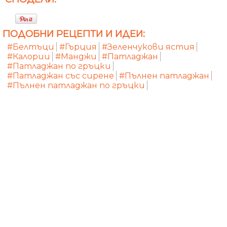
ПОДОБНИ РЕЦЕПТИ И ИДЕИ:
#Белтъци
#Гърция
#Зеленчукови ястия
#Калории
#Манджи
#Патладжан
#Патладжан по гръцки
#Патладжан със сирене
#Пълнен патладжан
#Пълнен патладжан по гръцки