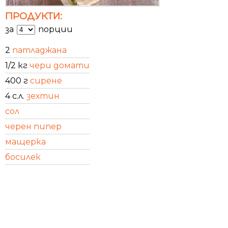
ПРОДУКТИ:
за
порции
2
патладжана
1/2 кг
чери домати
400 г
сирене
4 с.л.
зехтин
сол
черен пипер
мащерка
босилек