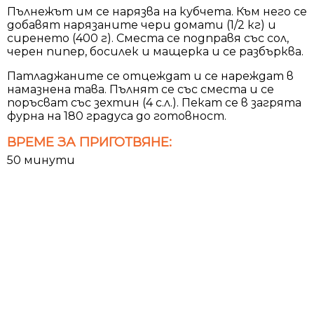
Пълнежът им се нарязва на кубчета. Към него се
добавят нарязаните чери домати (1/2 кг) и
сиренето (400 г). Сместа се подправя със сол,
черен пипер, босилек и мащерка и се разбърква.
Патладжаните се отцеждат и се нареждат в
намазнена тава. Пълнят се със сместа и се
поръсват със зехтин (4 с.л.). Пекат се в загрята
фурна на 180 градуса до готовност.
ВРЕМЕ ЗА ПРИГОТВЯНЕ:
50 минути