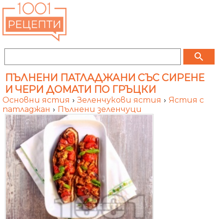
search
ПЪЛНЕНИ ПАТЛАДЖАНИ СЪС СИРЕНЕ
И ЧЕРИ ДОМАТИ ПО ГРЪЦКИ
Основни ястия
›
Зеленчукови ястия
›
Ястия с
патладжан
›
Пълнени зеленчуци