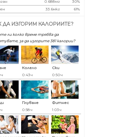
ган
0.688мг
30%
ен
33.6мкг
61%
К ДА ИЗГОРИМ КАЛОРИИТЕ?
те ли колко време трябва да
тувате, за да изгорите 381 калoрии?
ане
Колело
Ски
0ч
0:43ч
0:50ч
ци
Плуване
Фитнес
8ч
0:58ч
1:03ч