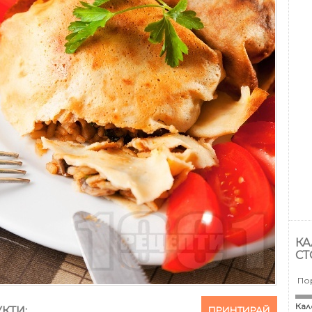
КА
СТ
По
Кал
ПРИНТИРАЙ
КТИ: