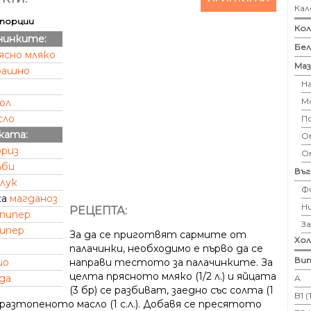
Кал
порции
Кол
ачинките:
Бе
ясно мляко
Маз
рашно
Н
М
ол
сло
П
ката:
Ом
ориз
О
ъби
Въ
лук
Ф
ка
магданоз
Н
РЕЦЕПТА:
 пипер
З
пипер
За да се приготвят сaрмите от
Хо
палачинки, необходимо е първо да се
Вит
ио
направи тестото за палачинките. За
целта прясното мляко (1/2 л.) и яйцата
да
А
(3 бр) се разбиват, заедно със солта (1
B1 
 разтопеното масло (1 с.л.). Добавя се пресятото