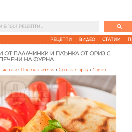
search
РЕЦЕПТИ
ВИДЕО
СТАТИИ
П
 ОТ ПАЛАЧИНКИ И ПЛЪНКА ОТ ОРИЗ С
 ПЕЧЕНИ НА ФУРНА
и ястия
›
Постни ястия
›
Ястия с ориз
›
Сарми