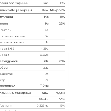
ории от мазнини
81 кал
15%
ичество за порция
Кол.
Макрос%
лтъчини
14
г
15%
нини
9
г
22%
аситени
4
г
ононенаситени
3г
олиненаситени
1г
ега 3,6,9
4.29г
мега 3
0.02г
глехидрати
61
г
65%
ибри
3.1
г
ишесте
0г
ахари
7г
лестерол
110
мг
амини и минерали
Кол.
%Ден
89мкг
10%
(Тиамин)
0.229мг
19%