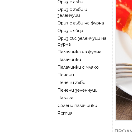
Ориз с гъби
Ориз с гъби и
зеленчуци
Ориз с гъби на фурна
Ориз с яйца
Ориз със зеленчуци на
фурна
Палачинка на фурна
Палачинки
Палачинки с мляко
Печени
Печени гъби
Печени зеленчуци
Плънка
Солени палачинки
Ястия
ПРОДУ