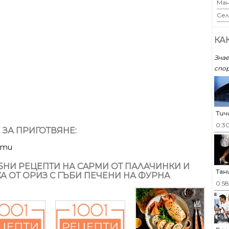
Ман
Сел
КА
Знае
спор
Тич
0:3
 ЗА ПРИГОТВЯНЕ:
ути
НИ РЕЦЕПТИ НА СAРМИ ОТ ПАЛАЧИНКИ И
Тан
А ОТ ОРИЗ С ГЪБИ ПЕЧЕНИ НА ФУРНА
0:5