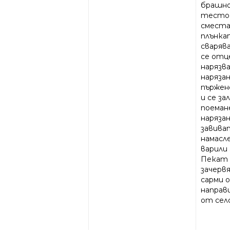
брашно 
тесто 
сместа
плънкат
сваряв
се отц
нарязв
нарязан
пържен
и се за
поеман
нарязан
завива
намасле
варили
Пекат 
зачерв
сaрми о
направ
от селс