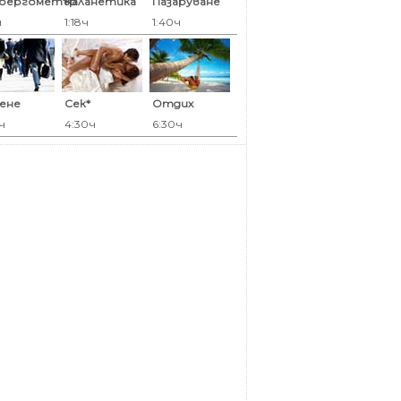
оергометър
Каланетика
Пазаруване
ч
1:18ч
1:40ч
ене
Сек*
Отдих
ч
4:30ч
6:30ч