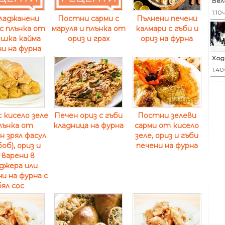
Вел
1:10
Пълнени печени
ладжанени
Постни сарми с
калмари с гъби и
с плънка от
маруля и плънка от
ориз на фурна
шка кайма
ориз и грах
и на фурна
Ход
1:40
с кисело зеле
Печен ориз с гъби
Постни зелеви
лънка от
кладница на фурна
сарми от кисело
н зрял фасул
зеле, ориз и гъби
боб), ориз и
печени на фурна
, варени в
джера или
ни на фурна с
бял сос