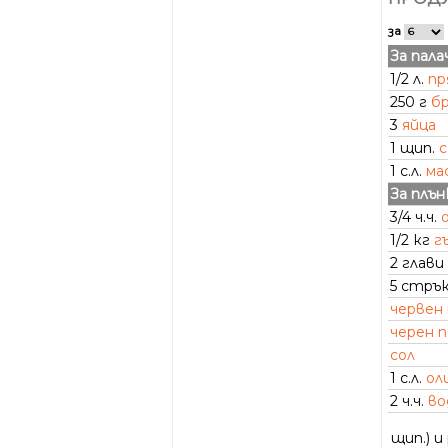
за
За пал
1/2 л.
пр
250 г
б
3
яйца
1 щип.
с
1 с.л.
ма
За плън
3/4 ч.ч.
1/2 кг
г
2 глави
5 стръ
червен
черен 
сол
1 с.л.
ол
2 ч.ч.
во
щип.) и