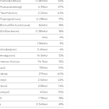
(Рибофлавин)
0.584мг
45%
(Ниацианамид)
4.35мг
27%
(Пантенол)
2.22мг
44%
(Пиродоксин)
0.218мг
17%
(Фолиева киселина)
62мкг
16%
 (Кобаламин)
0.38мкг
16%
4мг
4%
1.56мкг
3%
Токоферoл)
0.64мг
4%
Менадион)
14.5мкг
12%
тамин Холин
74.11мг
13%
ций
139мг
14%
сфор
279мг
40%
лязо
2.62мг
22%
трий
208мг
14%
незий
40мг
10%
к
1.78мг
16%
д
0.545мг
61%