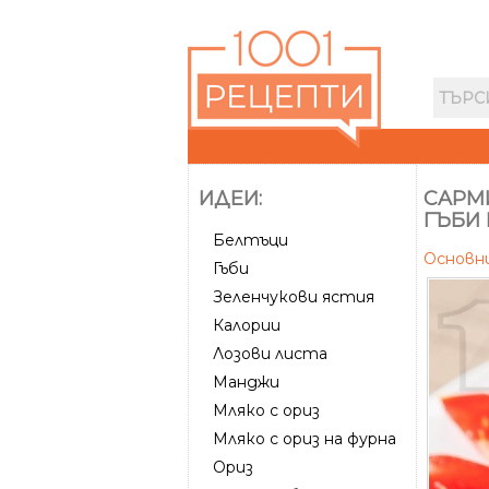
ИДЕИ:
СAРМИ
ГЪБИ
Белтъци
Основн
Гъби
Зеленчукови ястия
Калории
Лозови листа
Манджи
Мляко с ориз
Мляко с ориз на фурна
Ориз