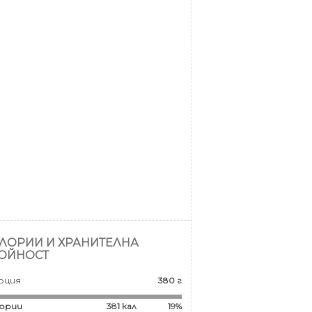
ЛОРИИ И ХРАНИТЕЛНА
ОЙНОСТ
рция
380 г
ории
381
кал
19%