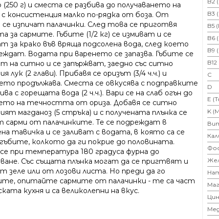
B2 
(250 г) и сместа се разбива до получаването на
B3 
с консистенция малко по-рядка от боза. От
 се изпичат палачинки. След това се приготвя
B5 
а за сaрмите. Гъбите (1/2 кг) се измиват и се
B6 
ат за крако във вряща подсолена вода, след което
B9 
еждат. Водата при варенето се запазва. Гъбите се
B12
ат на ситно и се запържват, заедно със ситно
ия лук (2 глави). Прибавя се оризът (3/4 ч.ч.) и
C
ето продължава. Сместа се овкусява с подправките
D
лива с горещата вода (2 ч.ч.). Вари се на слаб огън до
E (
ето на течността от ориза. Добавя се ситно
K (
ият магданоз (5 стръка) и с получената плънка се
т сaрми от палачинките. Те се подреждат в
Ви
на тавичка и се заливат с водата, в която са се
Кал
 гъбите, колкото да ги покрие до половината.
Фо
се при температура 180 градуса фурна до
Же
яване. Със същата плънка могат да се пригтвят и
т зеле или от лозови листа. Но преди да го
На
ите, опитайте сaрмите от палачинки - те са част
Маг
ката кухня и са великолепни на вкус.
Цин
Ме