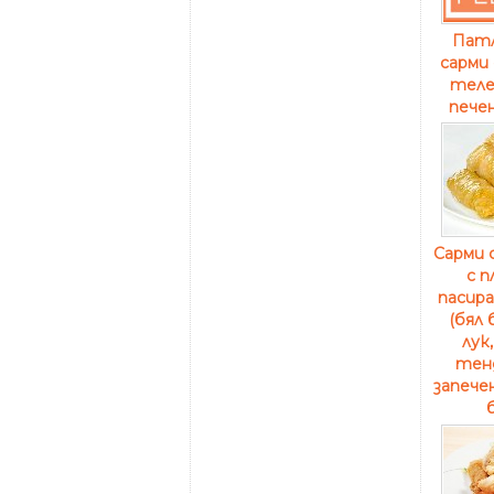
Пат
сарми 
теле
печен
Сарми 
с п
пасира
(бял 
лук
тен
запече