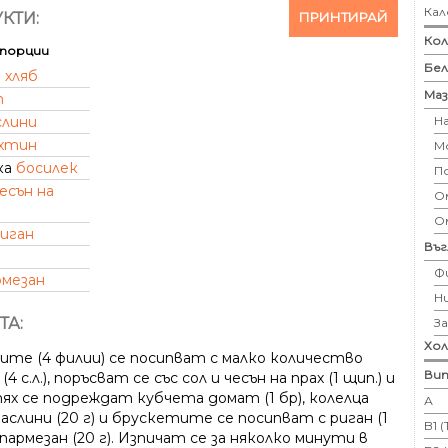
Кал
ПРИНТИРАЙ
КТИ:
Кол
порции
Бе
и
хляб
Маз
т
Н
слини
хтин
М
ка
босилек
П
есън на
Ом
О
иган
Въ
Ф
рмезан
Н
ТА:
З
Хо
ите (4 филии) се посипват с малко количество
Вит
(4 с.л.), поръсват се със сол и чесън на прах (1 щип.) и
тях се подреждат кубчета домат (1 бр), колелца
А
аслини (20 г) и брускетите се посипват с риган (1
B1 
 пармезан (20 г). Изпичат се за няколко минути в