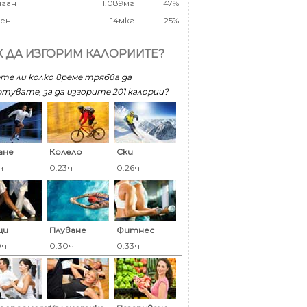
ган
1.089мг
47%
ен
14мкг
25%
К ДА ИЗГОРИМ КАЛОРИИТЕ?
те ли колко време трябва да
тувате, за да изгорите 201 калoрии?
ане
Колело
Ски
ч
0:23ч
0:26ч
ци
Плуване
Фитнес
0ч
0:30ч
0:33ч