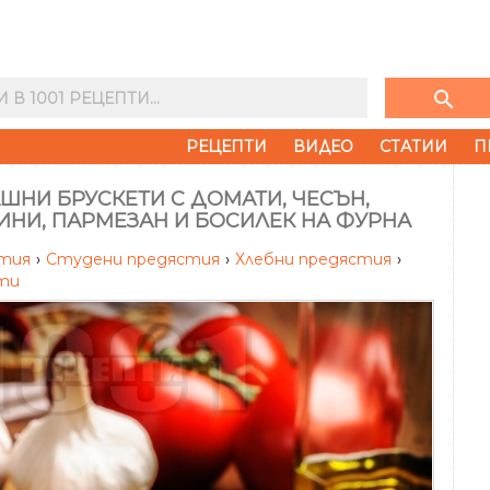
search
РЕЦЕПТИ
ВИДЕО
СТАТИИ
П
ШНИ БРУСКЕТИ С ДОМАТИ, ЧЕСЪН,
ИНИ, ПАРМЕЗАН И БОСИЛЕК НА ФУРНА
стия
›
Студени предястия
›
Хлебни предястия
›
ти