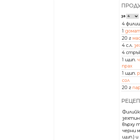
ПРОДУ
за
4 фили
1
дома
20 г
ма
4 с.л.
зе
4 стръ
1 щип.
ч
прах
1 щип.
р
сол
20 г
па
РЕЦЕП
Филийк
зехтин 
върху 
черни м
щип.) и