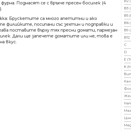
B2 
фурна. Поднасят се с връхче пресен босилек (4
B3 
.
B5 
жка: Брускетите са много апетитни и ако
B6 
те филийките, посипани със зехтин и подправки и
гава поставите върху тях пресни домати, пармезан
B9 
силек. Дали ще запечете доматите или не, това е
B12
на вкус.
C
D
E (
K (
Ви
Кал
Фо
Же
На
Маг
Цин
Ме