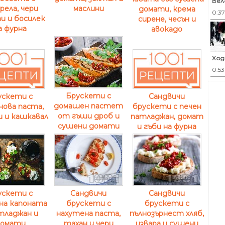
Вел
рела, чери
маслини
домати, крема
0:3
и и босилек
сирене, чесън и
а фурна
авокадо
Ход
0:5
Брускети с
ускети с
Сандвичи
домашен пастет
нова паста,
брускети с печен
от гъши дроб и
 и кашкавал
патладжан, домат
сушени домати
и гъби на фурна
ускети с
Сандвичи
Сандвичи
на капоната
брускети с
брускети с
тладжан и
нахутена паста,
пълнозърнест хляб,
омати
тахан и чери
извара и сушени