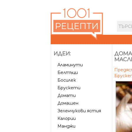
ИДЕИ:
ДОМА
МАСЛ
Аламинути
Предя
Белтъци
Бруске
Босилек
Брускети
Домати
Домашен
Зеленчукови ястия
Калории
Манджи