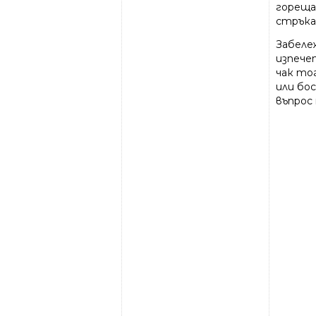
гореща 
стръка)
Забеле
изпече
чак то
или бо
въпрос 