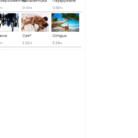
оергометър
Каланетика
Пазаруване
7ч
0:41ч
0:53ч
ене
Сек*
Отдих
3ч
2:22ч
3:26ч