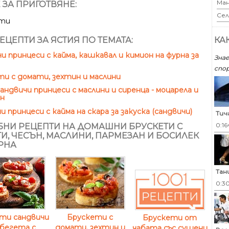
Ман
 ЗА ПРИГОТВЯНЕ:
Сел
ути
ЕЦЕПТИ ЗА ЯСТИЯ ПО ТЕМАТА:
КА
и принцеси с кайма, кашкавал и кимион на фурна за
Знае
спор
и с домати, зехтин и маслини
андвичи принцеси с маслини и сиренца - моцарела и
ан
 принцеси с кайма на скара за закуска (сандвичи)
Тич
0:16
НИ РЕЦЕПТИ НА ДОМАШНИ БРУСКЕТИ С
И, ЧЕСЪН, МАСЛИНИ, ПАРМЕЗАН И БОСИЛЕК
РНА
Тан
0:3
ти сандвичи
Брускети с
Брускети от
бегета с
домати, зехтин и
чабата със сушени