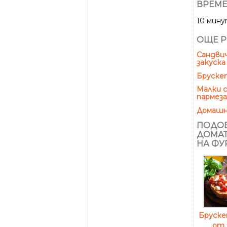
ВРЕМЕ
10 мин
ОЩЕ Р
Сандвич
закуска
Брускет
Малки с
пармез
Домашни
ПОДОБ
ДОМАТ
НА ФУ
Бруске
от 