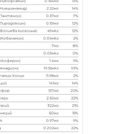
(Рибофлавин)
0.164мг
13%
(Ниацианамид)
2.22мг
14%
(Пантенол)
0.37мг
7%
(Пиродоксин)
0.151мг
12%
(Фолиева киселина)
49мкг
12%
 (Кобаламин)
0.04мкг
2%
7мг
8%
0.03мкг
0%
Токоферoл)
1.4мг
9%
Менадион)
111.55мкг
93%
тамин Холин
11.98мг
2%
ций
141мг
14%
сфор
137мг
20%
лязо
2.62мг
22%
трий
322мг
21%
незий
60мг
15%
к
0.97мг
9%
д
0.202мг
22%