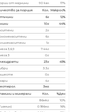
ории от мазнини
90 кал
17%
ичество за порция
Кол.
Макрос%
лтъчини
6
г
12%
нини
10
г
44%
аситени
2
г
ононенаситени
6г
олиненаситени
1г
ега 3,6,9
7.44г
мега 3
0г
глехидрати
23
г
45%
ибри
3.3
г
ишесте
0г
ахари
4г
лестерол
3
мг
амини и минерали
Кол.
%Ден
86мкг
10%
(Тиамин)
0.186мг
16%