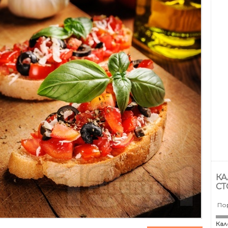
КА
СТ
По
Кал