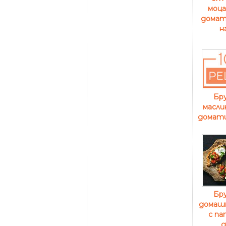
моца
домат
н
Бр
масли
домати
Бр
домаш
с па
д