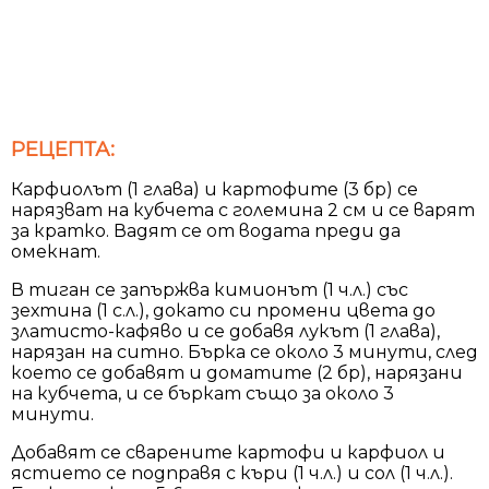
РЕЦЕПТА:
Карфиолът (1 глава) и картофите (3 бр) се
нарязват на кубчета с големина 2 см и се варят
за кратко. Вадят се от водата преди да
омекнат.
В тиган се запържва кимионът (1 ч.л.) със
зехтина (1 с.л.), докато си промени цвета до
златисто-кафяво и се добавя лукът (1 глава),
нарязан на ситно. Бърка се около 3 минути, след
което се добавят и доматите (2 бр), нарязани
на кубчета, и се бъркат също за около 3
минути.
Добавят се сварените картофи и карфиол и
ястието се подправя с къри (1 ч.л.) и сол (1 ч.л.).