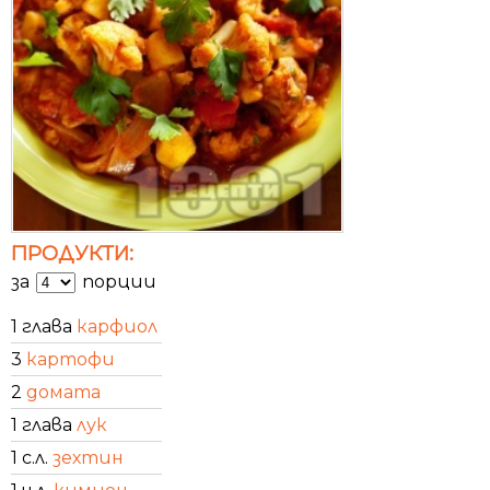
ПРОДУКТИ:
за
порции
1 глава
карфиол
3
картофи
2
домата
1 глава
лук
1 с.л.
зехтин