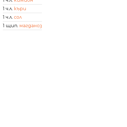
1 ч.л.
кимион
1 ч.л.
къри
1 ч.л.
сол
1 щип.
магданоз