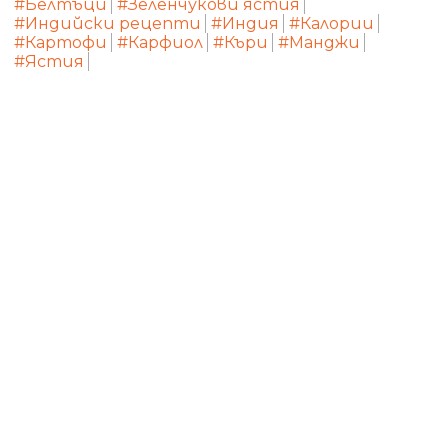
#Белтъци
#Зеленчукови ястия
#Индийски рецепти
#Индия
#Калории
#Картофи
#Карфиол
#Къри
#Манджи
#Ястия