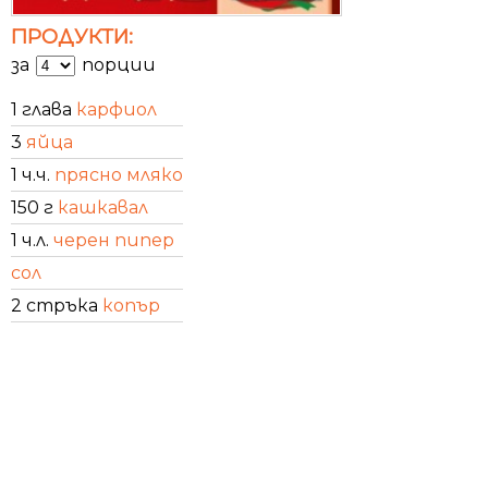
ПРОДУКТИ:
за
порции
1 глава
карфиол
3
яйца
1 ч.ч.
прясно мляко
150 г
кашкавал
1 ч.л.
черен пипер
сол
2 стръка
копър