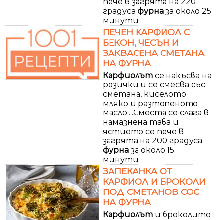
пече в загрята на 220
градуса
фурна
за около 25
минути.
ПЕЧЕН КАРФИОЛ С
БЕКОН, ЧЕСЪН И
ЗАКВАСЕНА СМЕТАНА
НА ФУРНА
Карфиолът
се накъсва на
розички и се смесва със
сметана, киселото
мляко и разтопеното
масло....Сместа се слага в
намазнена тава и
ястието се пече в
загрята на 200 градуса
фурна
за около 15
минути.
ЗАПЕКАНКА ОТ
КАРФИОЛ И БРОКОЛИ
ПОД СМЕТАНОВ СОС
НА ФУРНА
Карфиолът
и броколито