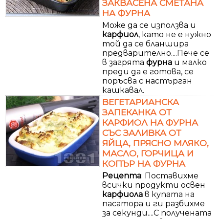
ЗАКВАСЕНА СМЕТАНА
НА ФУРНА
Може да се използва и
карфиол
, като не е нужно
той да се бланшира
предварително....Пече се
в загрята
фурна
и малко
преди да е готова, се
поръсва с настърган
кашкавал.
ВЕГЕТАРИАНСКА
ЗАПЕКАНКА ОТ
КАРФИОЛ НА ФУРНА
СЪС ЗАЛИВКА ОТ
ЯЙЦА, ПРЯСНО МЛЯКО,
МАСЛО, ГОРЧИЦА И
КОПЪР НА ФУРНА
Рецепта
: Поставихме
всички продукти освен
карфиола
в купата на
пасатора и ги разбихме
за секунди....С получената