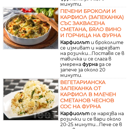
минути.
ПЕЧЕНИ БРОКОЛИ И
КАРФИОЛ (ЗАПЕКАНКА)
СЪС ЗАКВАСЕНА
СМЕТАНА, БЯЛО ВИНО
И ГОРЧИЦА НА ФУРНА
Карфиолът
и броколите
се измиват и нарязват
на розички....Поставя се в
тавичка и се слага в
умерена
фурна
да се
запече за около 20
минути.
ВЕГЕТАРИАНСКА
ЗАПЕКАНКА ОТ
КАРФИОЛ В МЛЕЧЕН
СМЕТАНОВ ЧЕСНОВ
СОС НА ФУРНА
Карфиолът
се нарязва на
розички и се вари около
20-25 минути....Пече се в