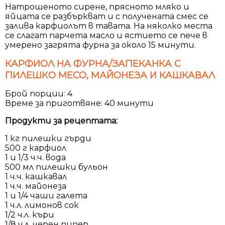
Натрошеното сирене, прясното мляко и
яйцата се разбъркват и с получената смес се
залива карфиолът в тавата. На няколко места
се слагат парчета масло и ястието се пече в
умерено загрята фурна за около 15 минути.
КАРФИОЛ НА ФУРНА/ЗАПЕКАНКА С
ПИЛЕШКО МЕСО, МАЙОНЕЗА И КАШКАВАЛ
Брой порции: 4
Време за приготвяне: 40 минути
Продукти за рецептата:
1 кг пилешки гърди
500 г карфиол
1 и 1/3 ч.ч. вода
500 мл пилешки бульон
1 ч.ч. кашкавал
1 ч.ч. майонеза
1 и 1/4 чаши галета
1 ч.л. лимонов сок
1/2 ч.л. къри
1/8 ч.л. черен пипер