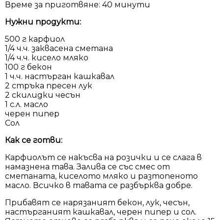
Време за приготвяне: 40 минути
Нужни продукти:
500 г карфиол
1/4 ч.ч. заквасена сметана
1/4 ч.ч. кисело мляко
100 г бекон
1 ч.ч. настърган кашкавал
2 стръка пресен лук
2 скилидки чесън
1 с.л. масло
черен пипер
Сол
Как се готви:
Карфиолът се накъсва на розички и се слага в
намазнена тава. Залива се със смес от
сметаната, киселото мляко и разтопеното
масло. Всичко в тавата се разбърква добре.
Прибавят се нарязаният бекон, лук, чесън,
настърганият кашкавал, черен пипер и сол.