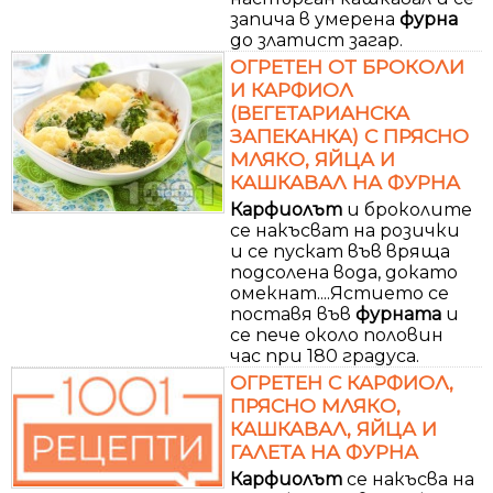
запича в умерена
фурна
до златист загар.
ОГРЕТЕН ОТ БРОКОЛИ
И КАРФИОЛ
(ВЕГЕТАРИАНСКА
ЗАПЕКАНКА) С ПРЯСНО
МЛЯКО, ЯЙЦА И
КАШКАВАЛ НА ФУРНА
Карфиолът
и броколите
се накъсват на розички
и се пускат във вряща
подсолена вода, докато
омекнат....Ястието се
поставя във
фурната
и
се пече около половин
час при 180 градуса.
ОГРЕТЕН С КАРФИОЛ,
ПРЯСНО МЛЯКО,
КАШКАВАЛ, ЯЙЦА И
ГАЛЕТА НА ФУРНА
Карфиолът
се накъсва на