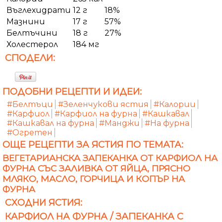
Въглехидрати
12 г
18%
Мазнини
17 г
57%
Белтъчини
18 г
27%
Холестерол
184 мг
СПОДЕЛИ:
ПОДОБНИ РЕЦЕПТИ И ИДЕИ:
#Белтъци
#Зеленчукови ястия
#Калории
#Карфиол
#Карфиол на фурна
#Кашкавал
#Кашкавал на фурна
#Манджи
#На фурна
#Огретен
ОЩЕ РЕЦЕПТИ ЗА ЯСТИЯ ПО ТЕМАТА:
ВЕГЕТАРИАНСКА ЗАПЕКАНКА ОТ КАРФИОЛ НА
ФУРНА СЪС ЗАЛИВКА ОТ ЯЙЦА, ПРЯСНО
МЛЯКО, МАСЛО, ГОРЧИЦА И КОПЪР НА
ФУРНА
СХОДНИ ЯСТИЯ:
КАРФИОЛ НА ФУРНА / ЗАПЕКАНКА С