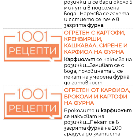
розички и се вари около 5
минути в подсолена
вода....Наръсва се галета
и ястието се пече в
загрята
фурна
.
ОГРЕТЕН С КАРТОФИ,
КРЕНВИРШИ,
КАШКАВАЛ, СИРЕНЕ И
КАРФИОЛ НА ФУРНА
Карфиолът
се накъсва на
розички....Заливат се с
вода, половината и се
пекат на умерена
фурна
до готовност.
ОГРЕТЕН ОТ КАРФИОЛ,
БРОКОЛИ И КАРТОФИ
НА ФУРНА
Броколито и
карфиолът
се накъсват на
розички....Пекат се в
загрята
фурна
на 200
градуса до златиста