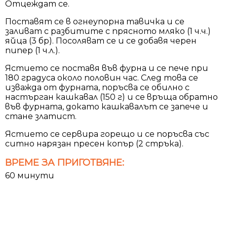
Отцеждат се.
Поставят се в огнеупорна тавичка и се
заливат с разбитите с прясното мляко (1 ч.ч.)
яйца (3 бр). Посоляват се и се добавя черен
пипер (1 ч.л.).
Ястието се поставя във фурна и се пече при
180 градуса около половин час. След това се
изважда от фурната, поръсва се обилно с
настърган кашкавал (150 г) и се връща обратно
във фурната, докато кашкавалът се запече и
стане златист.
Ястието се сервира горещо и се поръсва със
ситно нарязан пресен копър (2 стръка).
ВРЕМЕ ЗА ПРИГОТВЯНЕ:
60 минути