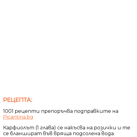
РЕЦЕПТА:
1001 рецепти препоръчва подправките на
Picantina.bg
Карфиолът (1 глава) се накъсва на розички и те
се бланшират във вряща подсолена вода.