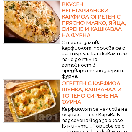
ВКУСЕН
ВЕГЕТАРИАНСКИ
КАРФИОЛ ОГРЕТЕН С
ПРЯСНО МЛЯКО, ЯЙЦА,
СИРЕНЕ И КАШКАВАЛ
НА ФУРНА
С тях се залива
карфиолът
, поръсва се с
настърган кашкавал и се
пече до пълна
готовност в
предварително загрята
фурна
.
ОГРЕТЕН С КАРФИОЛ,
ШУНКА, КАШКАВАЛ И
ТОПЕНО СИРЕНЕ НА
ФУРНА
Карфиолът
се накъсва на
розички и се сварява в
подсолена вода за около
15 минути....Поръсва се с
настърган кашкавал и се