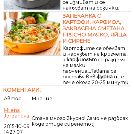
се измиват и се
накъсват на розички.
ЗАПЕКАНКА С
КАРТОФИ, КАРФИОЛ,
ЗАКВАСЕНА СМЕТАНА,
ПРЯСНО МЛЯКО, ЯЙЦА
И СИРЕНЕ
Картофите се обелват
и нарязват на кръгчета,
а
карфиолът
се разделя
на малки
парченца....Тавата се
поставя във
фурна
и се
пече около 20-25 минути.
КОМЕНТАРИ:
Автор
Мнение
Milena
Jordanova
Стана много вкусно! Само не разбрах
къде отиде сиренето ;)
2015-10-09
14:27:07