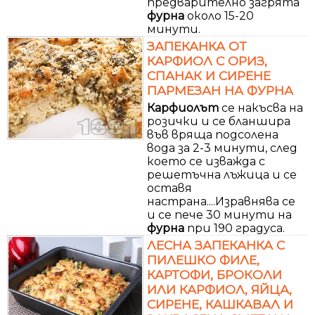
предварително загрята
фурна
около 15-20
минути.
ЗАПЕКАНКА ОТ
КАРФИОЛ С ОРИЗ,
СПАНАК И СИРЕНЕ
ПАРМЕЗАН НА ФУРНА
Карфиолът
се накъсва на
розички и се бланшира
във вряща подсолена
вода за 2-3 минути, след
което се изважда с
решетъчна лъжица и се
оставя
настрана....Изравнява се
и се пече 30 минути на
фурна
при 190 градуса.
ЛЕСНА ЗАПЕКАНКА С
ПИЛЕШКО ФИЛЕ,
КАРТОФИ, БРОКОЛИ
ИЛИ КАРФИОЛ, ЯЙЦА,
СИРЕНЕ, КАШКАВАЛ И