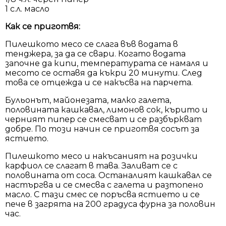
1 с.л. масло
Как се приготвя:
Пилешкото месо се слага във водата в
тенджера, за да се свари. Когато водата
започне да кипи, температурата се намаля и
месото се оставя да къкри 20 минути. След
това се отцежда и се накъсва на парчета.
Бульонът, майонезата, малко галета,
половината кашкавал, лимонов сок, кърито и
черният пипер се смесват и се разбъркват
добре. По този начин се приготвя сосът за
ястието.
Пилешкото месо и накъсаният на розички
карфиол се слагат в тава. Заливат се с
половината от соса. Останалият кашкавал се
настъргва и се смесва с галета и разтопено
масло. С тази смес се поръсва ястието и се
пече в загрята на 200 градуса фурна за половин
час.