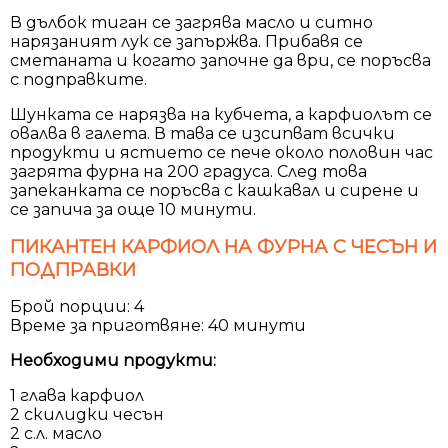
В дълбок тиган се загрява масло и ситно
нарязаният лук се запържва. Прибавя се
сметаната и когато започне да ври, се поръсва
с подправките.
Шунката се нарязва на кубчета, а карфиолът се
овалва в галета. В тава се изсипват всички
продукти и ястието се пече около половин час
загрята фурна на 200 градуса. След това
запеканката се поръсва с кашкавал и сирене и
се запича за още 10 минути.
ПИКАНТЕН КАРФИОЛ НА ФУРНА С ЧЕСЪН И
ПОДПРАВКИ
Брой порции: 4
Време за приготвяне: 40 минути
Необходими продукти:
1 глава карфиол
2 скилидки чесън
2 с.л. масло