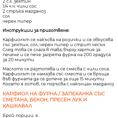
2 с.л. зехтин
1/4 ч.ч. чили сос
2 стръка магданоз
сол
черен пипер
Инструкции за приготвяне:
Карфиолът се накъсва на розички и се овкусява
със зехтин, сол, черен пипер и стрит чесън.
След това се слага в тава, върху хартия за
печене и се пече загрята фурна на 200 градуса
за 20 минути.
Маслото се разтопява и се смесва с чили соса.
Карфиолът се намазва със сместа и се връща
във фурната да се допече за още 15 минути.
Когато е готов, се поръсва с накълцан магданоз.
КАРФИОЛ НА ФУРНА / ЗАПЕКАНКА СЪС
СМЕТАНА, БЕКОН, ПРЕСЕН ЛУК И
КАШКАВАЛ
Брой порции: 4