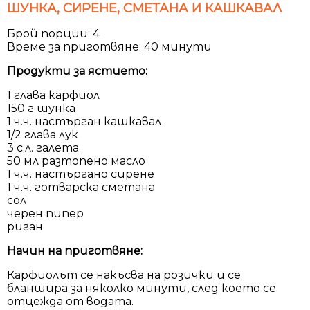
ШУНКА, СИРЕНЕ, СМЕТАНА И КАШКАВАЛ
Брой порции: 4
Време за приготвяне: 40 минути
Продукти за ястието:
1 глава карфиол
150 г шунка
1 ч.ч. настърган кашкавал
1/2 глава лук
3 с.л. галета
50 мл разтопено масло
1 ч.ч. настъргано сирене
1 ч.ч. готварска сметана
сол
черен пипер
риган
Начин на приготвяне:
Карфиолът се накъсва на розички и се
бланшира за няколко минути, след което се
отцежда от водата.