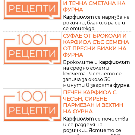
И ТЕЧНА СМЕТАНА НА
ФУРНА
Карфиолът
се нарязва на
розички, бланшира се и
се отцежда.
СУФЛЕ ОТ БРОКОЛИ И
КАРФИОЛ СЪС СЕМЕНА
ОТ ПРЕСНИ БИЛКИ НА
ФУРНА
Броколите и
карфиолът
на средно големи
късчета....Ястието се
запича за около 30
минути в загрята
фурна
.
ПЕЧЕН КАРФИОЛ С
ЧЕСЪН, СИРЕНЕ
ПАРМЕЗАН И ЗЕХТИН
НА ФУРНА
Карфиолът
се почиства
и се разделя на
розички....Ястието се