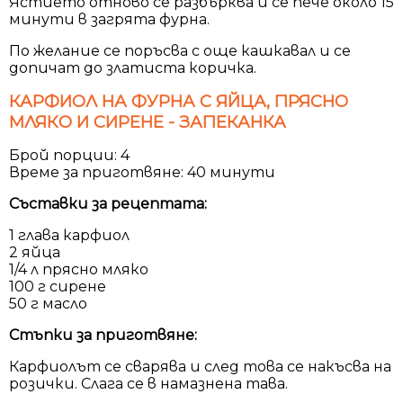
Ястието отново се разбърква и се пече около 15
минути в загрята фурна.
По желание се поръсва с още кашкавал и се
допичат до златиста коричка.
КАРФИОЛ НА ФУРНА С ЯЙЦА, ПРЯСНО
МЛЯКО И СИРЕНЕ - ЗАПЕКАНКА
Брой порции: 4
Време за приготвяне: 40 минути
Съставки за рецептата:
1 глава карфиол
2 яйца
1/4 л прясно мляко
100 г сирене
50 г масло
Стъпки за приготвяне:
Карфиолът се сварява и след това се накъсва на
розички. Слага се в намазнена тава.