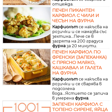
отцежда.
ПЕЧЕН ПИКАНТЕН
КАРФИОЛ С ЧИЛИ И
ЧЕСЪН НА ФУРНА
Карфиолът
се накъсва на
розички и се намазва със
зехтина....Пече се в
загрята на 200 градуса
фурна
за 20 минути.
ПЕЧЕН КАРФИОЛ ПО
ФРЕНСКИ (ЗАПЕКАНКА)
С ПРЯСНО МЛЯКО,
КАШКАВАЛ И ГАЛЕТА
НА ФУРНА
Карфиолът
се накъсва на
розички и се сварява в
подсолена
вода....Ястието се запича
в умерена
фурна
.
ЗАПЕЧЕН КАРФИОЛ С
ТОПЕНО СИРЕНЕ, ЯЙЦА