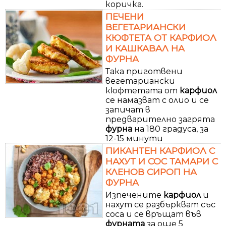
коричка.
ПЕЧЕНИ
ВЕГЕТАРИАНСКИ
КЮФТЕТА ОТ КАРФИОЛ
И КАШКАВАЛ НА
ФУРНА
Така приготвени
вегетариански
кюфтетата от
карфиол
се намазват с олио и се
запичат в
предварително загрята
фурна
на 180 градуса, за
12-15 минути
ПИКАНТЕН КАРФИОЛ С
НАХУТ И СОС ТАМАРИ С
КЛЕНОВ СИРОП НА
ФУРНА
Изпечените
карфиол
и
нахут се разбъркват със
соса и се връщат във
фурната
за още 5