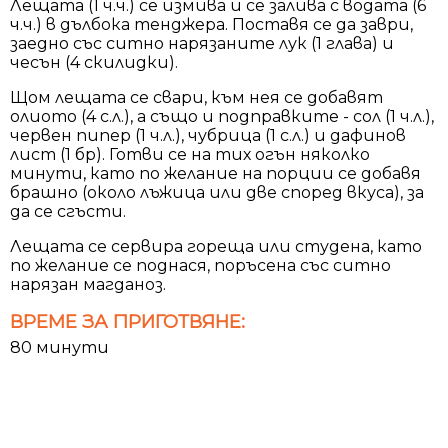
Лещата (1 ч.ч.) се измива и се залива с водата (6
ч.ч.) в дълбока тенджера. Поставя се да заври,
заедно със ситно нарязаните лук (1 глава) и
чесън (4 скилидки).
Щом лещата се свари, към нея се добавят
олиото (4 с.л.), а също и подправките - сол (1 ч.л.),
червен пипер (1 ч.л.), чубрица (1 с.л.) и дафинов
лист (1 бр). Готви се на тих огън няколко
минути, като по желание на порции се добавя
брашно (около лъжица или две според вкуса), за
да се сгъсти.
Лещата се сервира гореща или студена, като
по желание се поднася, поръсена със ситно
нарязан магданоз.
ВРЕМЕ ЗА ПРИГОТВЯНЕ:
80 минути