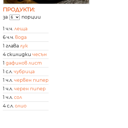
ПРОДУКТИ:
за
порции
1 ч.ч.
леща
6 ч.ч.
вода
1 глава
лук
4 скилидки
чесън
1
дафинов лист
1 с.л.
чубрица
1 ч.л.
червен пипер
1 ч.л.
черен пипер
1 ч.л.
сол
4 с.л.
олио