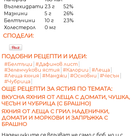
Въглехидрати
23 г
52%
Мазнини
5 г
26%
Белтъчини
10 г
23%
Холестерол
0 мг
СПОДЕЛИ:
ПОДОБНИ РЕЦЕПТИ И ИДЕИ:
#Белтъци
#Дафинов лист
#Зеленчукови ястия
#Калории
#Леща
#Леща яхния
#Манджи
#Основни
#Чесън
#Чубрица
ОЩЕ РЕЦЕПТИ ЗА ЯСТИЯ ПО ТЕМАТА:
ВКУСНА ЯХНИЯ ОТ ЛЕЩА С ДОМАТИ, ЧУШКА,
ЧЕСЪН И ЧУБРИЦА (С БРАШНО)
ЯХНИЯ ОТ ЛЕЩА С ГРИЛ НАДЕНИЧКИ,
ДОМАТИ И МОРКОВИ И ЗАПРЪЖКА С
БРАШНО
Наденичките се връзват не само с боб, но и с