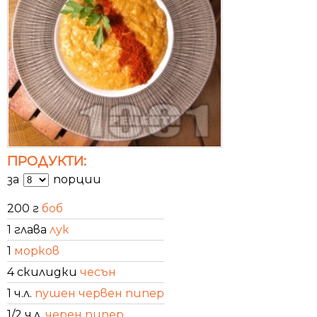
ПРОДУКТИ:
за
порции
200 г
боб
1 глава
лук
1
морков
4 скилидки
чесън
1 ч.л.
пушен червен пипер
1/2 ч.л.
черен пипер