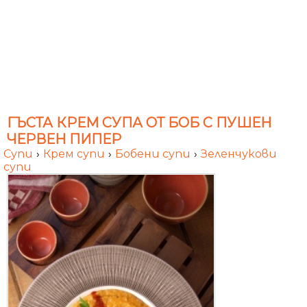
ГЪСТА КРЕМ СУПА ОТ БОБ С ПУШЕН
ЧЕРВЕН ПИПЕР
Супи
›
Крем супи
›
Бобени супи
›
Зеленчукови
супи