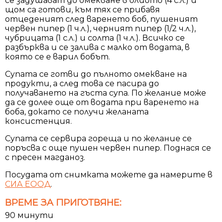
се задушават до омекване в олиото (4 с.л.) и
щом са готови, към тях се прибавя
отцеденият след варенето боб, пушеният
червен пипер (1 ч.л.), черният пипер (1/2 ч.л.),
чубрицата (1 с.л.) и солта (1 ч.л.). Всичко се
разбърква и се залива с малко от водата, в
която се е варил бобът.
Супата се готви до пълното омекване на
продукти, а след това се пасира до
получаването на гъста супа. По желание може
да се долее още от водата при варенето на
боба, докато се получи желаната
консистенция.
Супата се сервира гореща и по желание се
поръсва с още пушен червен пипер. Поднася се
с пресен магданоз.
Посудата от снимката можете да намерите в
СИА ЕООД
.
ВРЕМЕ ЗА ПРИГОТВЯНЕ:
90 минути