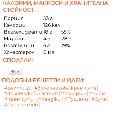
КАЛОРИИ, МАКРОСИ И ХРАНИТЕЛНА
СТОЙНОСТ:
Порция
53 г
Калории
126 кал
Въглехидрати
18 г
55%
Мазнини
4 г
28%
Белтъчини
6 г
19%
Холестерол
0 мг
СПОДЕЛИ:
ПОДОБНИ РЕЦЕПТИ И ИДЕИ:
#Белтъци
#Зеленчукова крем супа
#Зеленчукови ястия
#Калории
#Крем
#Крем супи
#Манджи
#Пушени
#Супа
#Супа от боб