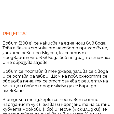
РЕЦЕПТА:
Бобът (200 г) се накисва за една нощ във вода.
Това е важна стъпка от неговото приготвяне,
защото освен по-вкусен, киснатият
предварително във вода боб не дразни стомаха
и не образува газове.
Бобът се поставя в тенджера, залива се с вода
и се оставя да заври. Щом на повърхността се
образува пяна, тя се отстранява с решетъчна
лъжица и бобът продължава да се вари до
омекване.
В отделна тенджерка се поставят ситно
нарязаният лук (1 глава) и нарязаните на ситни
кубчета моркови (1 бр) и чесън (4 скилидки). Те