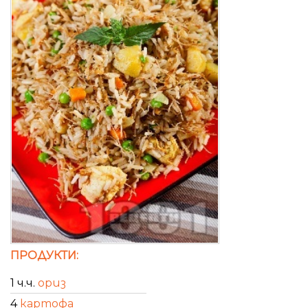
ПРОДУКТИ:
1 ч.ч.
ориз
4
картофа