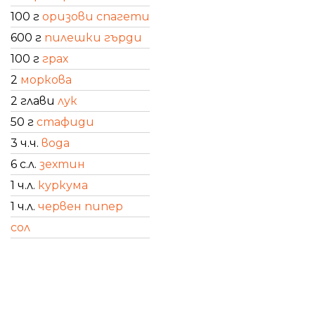
100 г
оризови спагети
600 г
пилешки гърди
100 г
грах
2
моркова
2 глави
лук
50 г
стафиди
3 ч.ч.
вода
6 с.л.
зехтин
1 ч.л.
куркума
1 ч.л.
червен пипер
сол