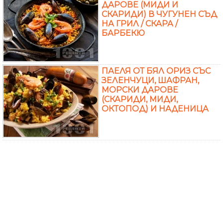
ДАРОВЕ (МИДИ И
СКАРИДИ) В ЧУГУНЕН СЪД
НА ГРИЛ / СКАРА /
БАРБЕКЮ
ПАЕЛЯ ОТ БЯЛ ОРИЗ СЪС
ЗЕЛЕНЧУЦИ, ШАФРАН,
МОРСКИ ДАРОВЕ
(СКАРИДИ, МИДИ,
ОКТОПОД) И НАДЕНИЦА