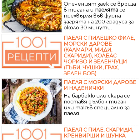
Опеченият заек се връща
в тигана и
паелята
се
прехвърля във фурна
загрята на 200 градуса за
около 30 минути.
ПАЕЛЯ С ПИЛЕШКО ФИЛЕ,
МОРСКИ ДАРОВЕ
(КАЛМАРИ, МИДИ,
СКАРИДИ), КОЛБАС
ЧОРИЗО И ЗЕЛЕНЧУЦИ
(ГЪБИ, ЧУШКИ, ГРАХ,
ЗЕЛЕН БОБ)
ПАЕЛЯ С МОРСКИ ДАРОВЕ
И НАДЕНИЧКИ
На барбекю или скара се
поставя дълбок тиган
или такъв специално за
паеля
.
ПАЕЛЯ С ПИЛЕ, СКАРИДИ,
КРЕНВИРШИ И ШУНКА