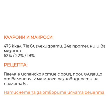
КАЛРОИИ И МАКРОСИ:
475 ккал. 71г въглехидрати, 24г протеини и 8г
мазнини
62% / 22% / 18%
РЕЦЕПТА:
Паеля е испанско ястие с ориз, произлизащо
от Валенсия. Има много разновидности на
паелята в...
Натиснете за да отворите цялата рецепта