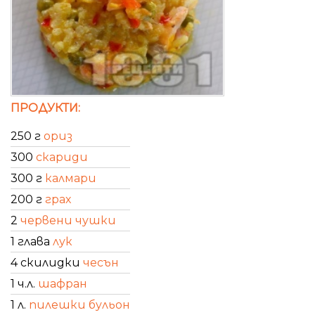
ПРОДУКТИ:
250 г
ориз
300
скариди
300 г
калмари
200 г
грах
2
червени чушки
1 глава
лук
4 скилидки
чесън
1 ч.л.
шафран
1 л.
пилешки бульон