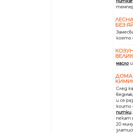
питка
темпер
ЛЕСН
БЕЗ Я
Замесв
което 
КОЗУ
ВЕЛИ
масло
и
ДОМ
КИМИО
След к
веднъж
и се ра
които 
питки
пекат н
20 мин
златис