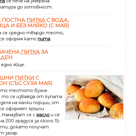
та
се пече на умерена
атура до готовност.
А ПОСТНА
ПИТКА
С ВОДА,
ЙЦА И БЕЗ МЛЯКО (С МАЯ)
а се средно твърдо тесто,
се оформя като
пита
.
НАЧЕНА
ПИТКА
ЗА
КДЕН
 едно яйце.
АШНИ
ПИТКИ
С
Н (СЪС СУХА МАЯ)
ато тестото бухне
, то се изважда от купата
зделя на малки порции, от
се оформят кръгли
....Намазват се с
масло
и се
а 200 градуса за около 15-
ути, докато получат
т загар.