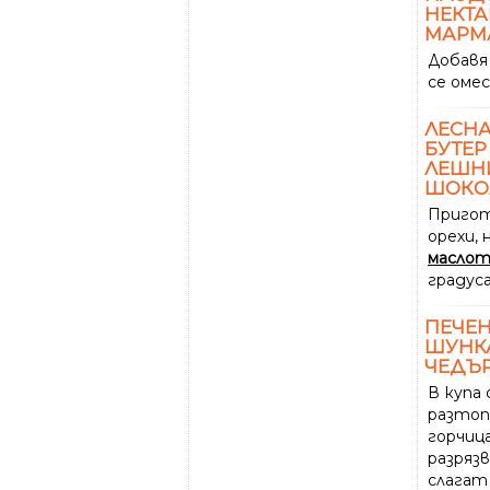
НЕКТА
МАРМ
Добавя
се омес
ЛЕСН
БУТЕР
ЛЕШН
ШОКО
Пригот
орехи, 
масло
градуса
ПЕЧЕН
ШУНКА
ЧЕДЪР
В купа
разто
горчица
разрязв
слагат