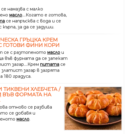
се намазва с малко
пено
масло
....Когато е готова,
та
се напръсква с вода и се
с кърпа, за да се задуши.
ЧЕСКА ГРЪЦКА КРЕМ
С ГОТОВИ ФИНИ КОРИ
т се с разтопеното
масло
и
ща във фурната да се запекат
ист загар....Крем
питата
се
о златист загар в загрята
а 180 градуса.
 ТИКВЕНИ ХЛЕБЧЕТА /
И
ВЪВ ФОРМАТА НА
А
ова отново се разбива
ато се добавя и
пеното
масло
.