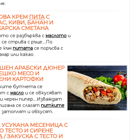
не.
ОВА КРЕМ
ПИТА
С
С, КИВИ, БАНАН И
АРСКА СМЕТАНА
то се разбърква с
маслото
и
се стрива с ръце....По
е към
питата
се поръсва с
ахар или какао.
ШЕН АРАБСКИ ДЮНЕР
ЕШКО МЕСО И
ЕНИ КАРТОФКИ
ките бутчета се
ат с
масло
и се овкусяват
 и черен пипер....Изваждат
 тигана се слагат
питките
е затоплят и овкусят.
 УСУКАНА МЕСЕНИЦА С
О ТЕСТО И СИРЕНЕ
А
/ ЗАКУСКА С ТЕСТО И