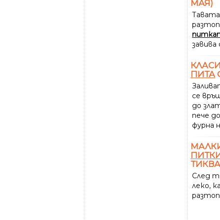
МАЯ)
Тавата 
разто
питка
завива 
КЛАСИ
ПИТА
Залива
се връ
до злат
пече д
фурна н
МАЛКИ
ПИТК
ТИКВ
След т
леко, к
разто