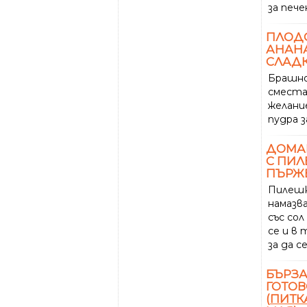
за пече
ПЛОД
АНАНА
СЛАДК
Брашно
сместа 
желани
пудра з
ДОМА
С ПИЛ
ПЪРЖ
Пилеш
намазв
със сол
се и в
за да с
БЪРЗА
ГОТОВ
(
ПИТК