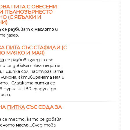
ОВА
ПИТА
С ОВЕСЕНИ
 И ПЪЛНОЗЪРНЕСТО
О (С ЯБЪЛКИ И
НИ)
 се разбиват с
маслото
и
а захар.
КА
ПИТА
СЪС СТАФИДИ (С
О МЛЯКО И МАЯ)
то
се разбива заедно със
а и се добавят жълтъците,
, 1 щипка сол, настърганата
а лимона, активираната мая и
то....Сладката
питка
се
в фурна на 180 градуса до
ост.
НА
ПИТКА
СЪС СОДА ЗА
а се тесто, като се добавя
пеното
масло
....След това