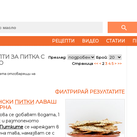
search
РЕЦЕПТИ
ВИДЕО
СТАТИИ
П
ТИ ЗА ПИТКА С
Преглед:
Брой:
О
Страница
<<
<
2
3
4
5
>
>>
тата отговарящи на
ФИЛТРИРАЙ РЕЗУЛТАТИТЕ
НСКИ
ПИТКИ
ЛАВАШ
УРНА
ова се добавят водата, 1
 и разтопеното
Питките
се нареждат в
на тава, намазват се с