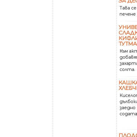
ЗА ДЕ
Тава се
печене 
УНИВЕ
СЛАДК
КИФЛ
ТУТМА
Към ак
добав
захарт
солта.
КАШК
ХЛЕБЧЕ
Киселот
дълбока
заедно 
содата
ПЛОД