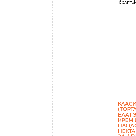
белтък 
КЛАС
(ТОРТ
БЛАТ 
КРЕМ 
ПЛОДО
НЕКТА