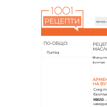
ПО-ОБЩО:
РЕЦЕП
МАСЛ
Питка
88 резул
филтъра
АРМЕ
НА Ф
След т
белтък
масло
....
намазне