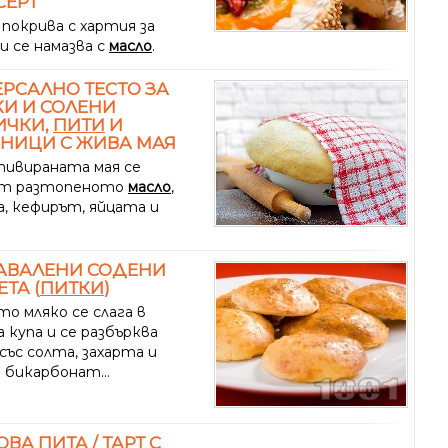
СЕРТ
 покрива с хартия за
и се намазва с
масло
.
РСАЛНО ТЕСТО ЗА
И И СОЛЕНИ
ИЧКИ,
ПИТИ
И
НИЦИ С ЖИВА МАЯ
тивираната мая се
ят разтопеното
масло
,
а, кефирът, яйцата и
АВАЛЕНИ СОДЕНИ
ТА (
ПИТКИ
)
о мляко се слага в
 купа и се разбърква
със солта, захарта и
 бикарбонат...
ОВА
ПИТА
/ ТАРТ С