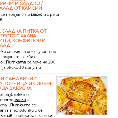
РИНИ И СЛАДКО /
АЛАД ОТ КАЙСИИ
 се нарязаното
масло
и с ръка
ва.
А СЛАДКА
ПИТКА
ОТ
 ТЕСТО С ХАЛВА,
ИЦИ, КОНФИТЮР И
ЛАД
вя се плънка от счуканите
нарязаната халва и
то
....
Питката
се пече на 200
 за около 30 минути.
И САНДВИЧИ С
, ГОРЧИЦА И СИРЕНЕ
 ЗА ЗАКУСКА
 се разбъркват
пеното
масло
и
та....
Питките
се
ат на половинки и се
 в тава, покрита с хартия