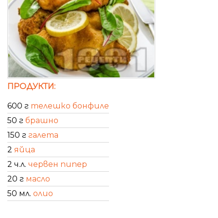
ПРОДУКТИ:
600 г
телешко бонфиле
50 г
брашно
150 г
галета
2
яйца
2 ч.л.
червен пипер
20 г
масло
50 мл.
олио