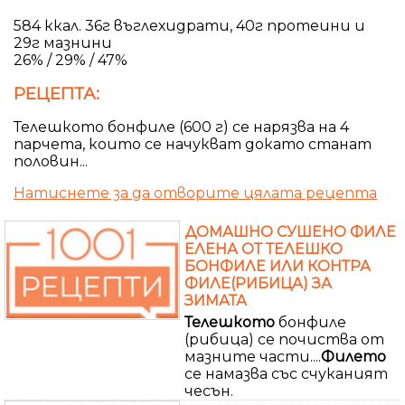
584 ккал. 36г въглехидрати, 40г протеини и
29г мазнини
26% / 29% / 47%
РЕЦЕПТА:
Телешкото бонфиле (600 г) се нарязва на 4
парчета, които се начукват докато станат
половин...
Натиснете за да отворите цялата рецепта
ДОМАШНО СУШЕНО ФИЛЕ
ЕЛЕНА ОТ ТЕЛЕШКО
БОНФИЛЕ ИЛИ КОНТРА
ФИЛЕ(РИБИЦА) ЗА
ЗИМАТА
Телешкото
бонфиле
(рибица) се почиства от
мазните части....
Филето
се намазва със счуканият
чесън.