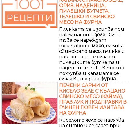
КАПАМА С ПРЯСНО ЗЕЛЕ,
ОРИЗ, НАДЕНИЦА,
ПИЛЕШКИ БУТЧЕТА,
ТЕЛЕШКО И СВИНСКО
МЕСО НА ФУРНА
Плънката се изсипва при
накълцаното
зеле
....След
това се нареждат
телешкото
месо
, плънка,
свинското
месо
, плънка и
най-отгоре се слагат
пилешките бутчета и
надениците....Гювечът се
похлупва и капамата се
слага в студена
фурна
.
ПЕЧЕНИ САРМИ ОТ
КИСЕЛО ЗЕЛЕ С КЪЛЦАНО
СВИНСКО МЕСО (КАЙМА),
ПРАЗ ЛУК И ПОДПРАВКИ В
ГЛИНЕН ГЮВЕЧ ИЛИ ТАВА
НА ФУРНА
Киселото
зеле
се нарязва
на ситно и се слага при