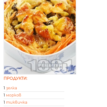
ПРОДУКТИ:
1
зелка
1
морков
1
тиквичка