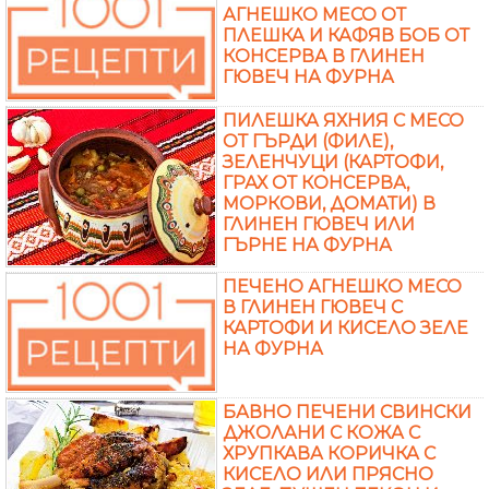
АГНЕШКО МЕСО ОТ
ПЛЕШКА И КАФЯВ БОБ ОТ
КОНСЕРВА В ГЛИНЕН
ГЮВЕЧ НА ФУРНА
ПИЛЕШКА ЯХНИЯ С МЕСО
ОТ ГЪРДИ (ФИЛЕ),
ЗЕЛЕНЧУЦИ (КАРТОФИ,
ГРАХ ОТ КОНСЕРВА,
МОРКОВИ, ДОМАТИ) В
ГЛИНЕН ГЮВЕЧ ИЛИ
ГЪРНЕ НА ФУРНА
ПЕЧЕНО АГНЕШКО МЕСО
В ГЛИНЕН ГЮВЕЧ С
КАРТОФИ И КИСЕЛО ЗЕЛЕ
НА ФУРНА
БАВНО ПЕЧЕНИ СВИНСКИ
ДЖОЛАНИ С КОЖА С
ХРУПКАВА КОРИЧКА С
КИСЕЛО ИЛИ ПРЯСНО