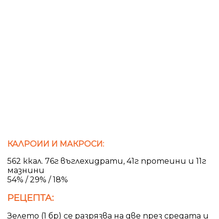
КАЛРОИИ И МАКРОСИ:
562 ккал. 76г въглехидрати, 41г протеини и 11г
мазнини
54% / 29% / 18%
РЕЦЕПТА:
Зелето (1 бр) се разрязва на две през средата и