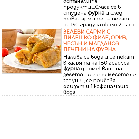
останалите
продукти....Слага се в
студена
фурна
и след
това сармите се пекат
на 150 градуса около 2 часа.
ЗЕЛЕВИ САРМИ С
ПИЛЕШКО ФИЛЕ, ОРИЗ,
ЧЕСЪН И МАГДАНОЗ
ПЕЧЕНИ НА ФУРНА
Налива се вода и се пекат
в загрята на 180 градуса
фурна
до омекване на
зелето
....когато
месото
се
задуши, се прибавя
оризът и 1 кафена чаша
вода.