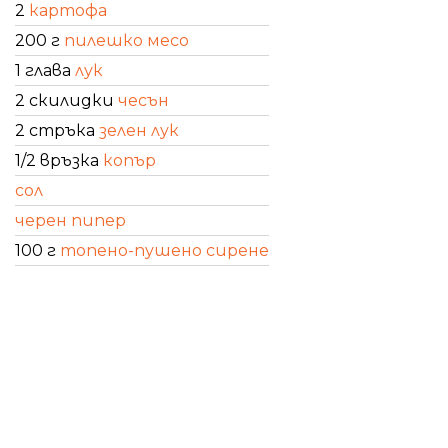
2
картофа
200 г
пилешко месо
1 глава
лук
2 скилидки
чесън
2 стръка
зелен лук
1/2 връзка
копър
сол
черен пипер
100 г
топено-пушено сирене