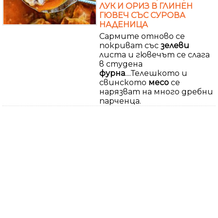
ЛУК И ОРИЗ В ГЛИНЕН
ГЮВЕЧ СЪС СУРОВА
НАДЕНИЦА
Сармите отново се
покриват със
зелеви
листа и гювечът се слага
в студена
фурна
....Телешкото и
свинското
месо
се
нарязват на много дребни
парченца.