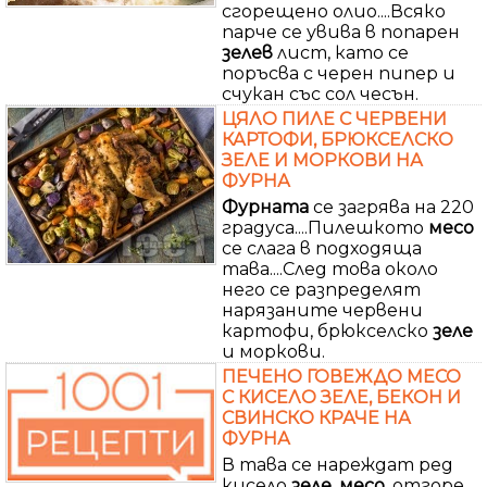
сгорещено олио....Всяко
парче се увива в попарен
зелев
лист, като се
поръсва с черен пипер и
счукан със сол чесън.
ЦЯЛО ПИЛЕ С ЧЕРВЕНИ
КАРТОФИ, БРЮКСЕЛСКО
ЗЕЛЕ И МОРКОВИ НА
ФУРНА
Фурната
се загрява на 220
градуса....Пилешкото
месо
се слага в подходяща
тава....След това около
него се разпределят
нарязаните червени
картофи, брюкселско
зеле
и моркови.
ПЕЧЕНО ГОВЕЖДО МЕСО
С КИСЕЛО ЗЕЛЕ, БЕКОН И
СВИНСКО КРАЧЕ НА
ФУРНА
В тава се нареждат ред
кисело
зеле
,
месо
, отгоре