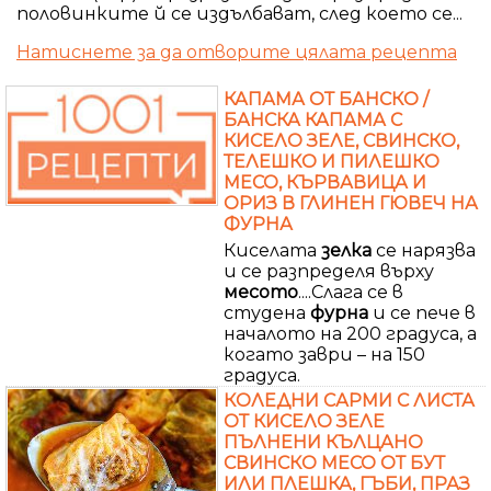
половинките й се издълбават, след което се...
Натиснете за да отворите цялата рецепта
КАПАМА ОТ БАНСКО /
БАНСКА КАПАМА С
КИСЕЛО ЗЕЛЕ, СВИНСКО,
ТЕЛЕШКО И ПИЛЕШКО
МЕСО, КЪРВАВИЦА И
ОРИЗ В ГЛИНЕН ГЮВЕЧ НА
ФУРНА
Киселата
зелка
се нарязва
и се разпределя върху
месото
....Слага се в
студена
фурна
и се пече в
началото на 200 градуса, а
когато заври – на 150
градуса.
КОЛЕДНИ САРМИ С ЛИСТА
ОТ КИСЕЛО ЗЕЛЕ
ПЪЛНЕНИ КЪЛЦАНО
СВИНСКО МЕСО ОТ БУТ
ИЛИ ПЛЕШКА, ГЪБИ, ПРАЗ