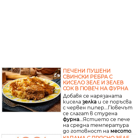
ПЕЧЕНИ ПУШЕНИ
СВИНСКИ РЕБРА С
КИСЕЛО ЗЕЛЕ И ЗЕЛЕВ
СОК В ГЮВЕЧ НА ФУРНА
Добавя се нарязаната
кисела
зелка
и се поръсва
с червен пипер....Гювечът
се слагат в студена
фурна
....Ястието се пече
на средна температура
до готовност на
месото
.