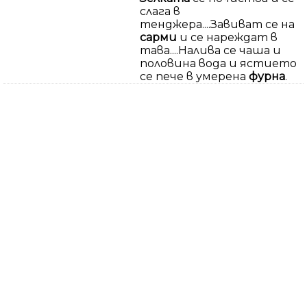
слага в
тенджера....Завиват се на
сарми
и се нареждат в
тава....Налива се чаша и
половина вода и ястието
се пече в умерена
фурна
.