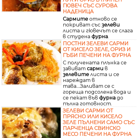
ГЮВЕЧ СЪС СУРОВА
НАДЕНИЦА
Сармите
отново се
покриват със
зелеви
листа и гювечът се слага
в студена
фурна
.
ПОСТНИ ЗЕЛЕВИ САРМИ
ОТ КИСЕЛО ЗЕЛЕ, ОРИЗ И
ГЪБИ ПЕЧЕНИ НА ФУРНА
С получената плънка се
завиват
сарми
в
зелевите
листа и се
нареждат в
тава....Заливат се с
гореща подсолена вода и
се пекат във
фурна
до
пълна готовност.
ЗЕЛЕВИ САРМИ ОТ
ПРЯСНО ИЛИ КИСЕЛО
ЗЕЛЕ ПЪЛНЕНИ САМО СЪС
ПАРЧЕНЦА СВИНСКО
МЕСО ПЕЧЕНИ НА ФУРНА