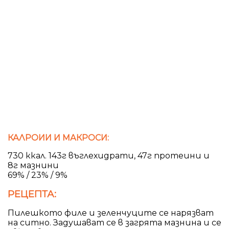
КАЛРОИИ И МАКРОСИ:
730 ккал. 143г въглехидрати, 47г протеини и
8г мазнини
69% / 23% / 9%
РЕЦЕПТА:
Пилешкото филе и зеленчуците се нарязват
на ситно. Задушават се в загрята мазнина и се