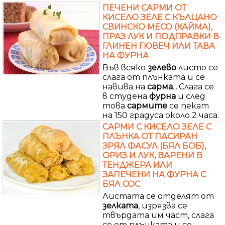
ПЕЧЕНИ САРМИ ОТ
КИСЕЛО ЗЕЛЕ С КЪЛЦАНО
СВИНСКО МЕСО (КАЙМА),
ПРАЗ ЛУК И ПОДПРАВКИ В
ГЛИНЕН ГЮВЕЧ ИЛИ ТАВА
НА ФУРНА
Във всяко
зелево
листо се
слага от плънката и се
навива на
сарма
....Слага се
в студена
фурна
и след
това
сармите
се пекат
на 150 градуса около 2 часа.
САРМИ С КИСЕЛО ЗЕЛЕ С
ПЛЪНКА ОТ ПАСИРАН
ЗРЯЛ ФАСУЛ (БЯЛ БОБ),
ОРИЗ И ЛУК, ВАРЕНИ В
ТЕНДЖЕРА ИЛИ
ЗАПЕЧЕНИ НА ФУРНА С
БЯЛ СОС
Листата се отделят от
зелката
, изрязва се
твърдата им част, слага
се от плънката и се