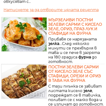
овкусяват с...
Натиснете за да отворите цялата рецепта
МЪРЗЕЛИВИ ПОСТНИ
ЗЕЛЕВИ САРМИ С КИСЕЛО
ЗЕЛЕ, ОРИЗ, ПРАЗ ЛУК И
СТАФИДИ НА ФУРНА
Прибавя се нарязаната
зелка
....След няколко
минути се прехвърля в
тава и се пече в загрята
на 180 градуса
фурна
до
готовност.
ПОСТНИ ЗЕЛЕВИ САРМИ
ОТ КИСЕЛО ЗЕЛЕ СЪС
СТАФИДИ, ОРЕХИ И ОРИЗ
В ТАВА НА ФУРНА
С тази плънка се завиват
листата кисело
зеле
,
подреждат се в тавичка,
поливат се с малко вода и
се изпичат до готовност.