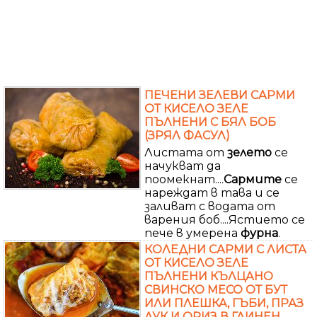
ПЕЧЕНИ ЗЕЛЕВИ САРМИ
ОТ КИСЕЛО ЗЕЛЕ
ПЪЛНЕНИ С БЯЛ БОБ
(ЗРЯЛ ФАСУЛ)
Листата от
зелето
се
начукват да
поомекнат....
Сармите
се
нареждат в тава и се
заливат с водата от
варения боб....Ястието се
пече в умерена
фурна
.
КОЛЕДНИ САРМИ С ЛИСТА
ОТ КИСЕЛО ЗЕЛЕ
ПЪЛНЕНИ КЪЛЦАНО
СВИНСКО МЕСО ОТ БУТ
ИЛИ ПЛЕШКА, ГЪБИ, ПРАЗ
ЛУК И ОРИЗ В ГЛИНЕН