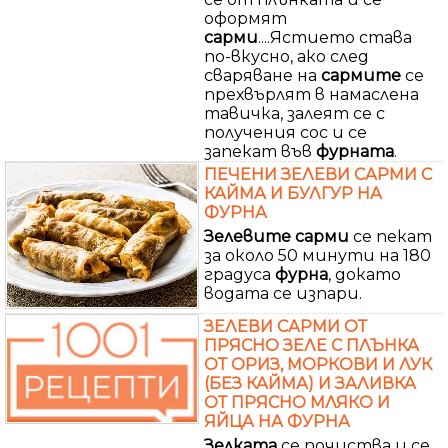
оформят
сарми
....Ястието става
по-вкусно, ако след
сваряване на
сармите
се
прехвърлят в намаслена
тавичка, залеят се с
получения сос и се
запекат във
фурната
.
ПЕЧЕНИ ЗЕЛЕВИ САРМИ С
КАЙМА И БУЛГУР НА
ФУРНА
Зелевите
сарми
се пекат
за около 50 минути на 180
градуса
фурна
, докато
водата се изпари.
ЗЕЛЕВИ САРМИ ОТ
ПРЯСНО ЗЕЛЕ С ПЛЪНКА
ОТ ОРИЗ, МОРКОВИ И ЛУК
(БЕЗ КАЙМА) И ЗАЛИВКА
ОТ ПРЯСНО МЛЯКО И
ЯЙЦА НА ФУРНА
Зелката
се почиства и се