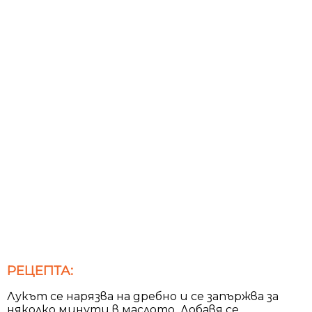
РЕЦЕПТА:
Лукът се нарязва на дребно и се запържва за
няколко минути в маслото. Добавя се