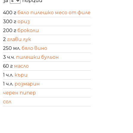
за
порции
400 г
бяло пилешко месо от филе
300 г
ориз
200 г
броколи
2
глави лук
250 мл.
бяло вино
3 ч.ч.
пилешки бульон
60 г
масло
1 ч.л.
къри
1 ч.л.
розмарин
черен пипер
сол