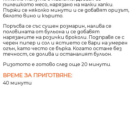
пилешкото месо, нарязано на малки хапки.
Пържи се няколко минути и се добавят оризът,
бялото вино и кърито.
Поръсва се със сушен розмарин, налива се
половината от бульона и се добавят
нарязаните на розички броколи. Подправя се с
черен пипер и сол и ястието се вари на умерен
огън, като често се бърка. Когато остане без
течност, се долива и останалият бульон.
Ризотото е готово след още 20 минути.
ВРЕМЕ ЗА ПРИГОТВЯНЕ:
40 минути