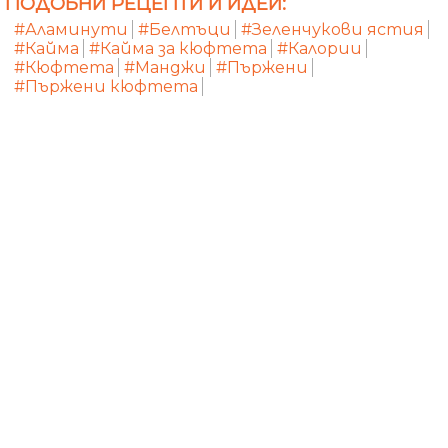
ПОДОБНИ РЕЦЕПТИ И ИДЕИ:
#Аламинути
#Белтъци
#Зеленчукови ястия
#Кайма
#Кайма за кюфтета
#Калории
#Кюфтета
#Манджи
#Пържени
#Пържени кюфтета