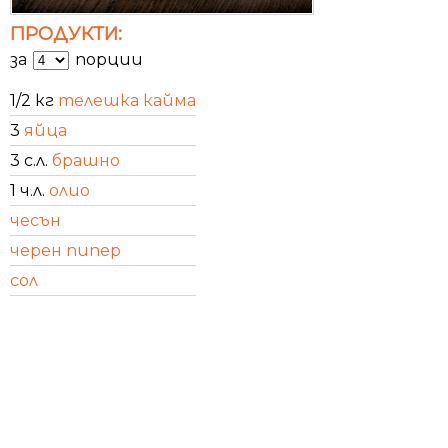
ПРОДУКТИ:
за
порции
1/2 кг
телешка кайма
3
яйца
3 с.л.
брашно
1 ч.л.
олио
чесън
черен пипер
сол