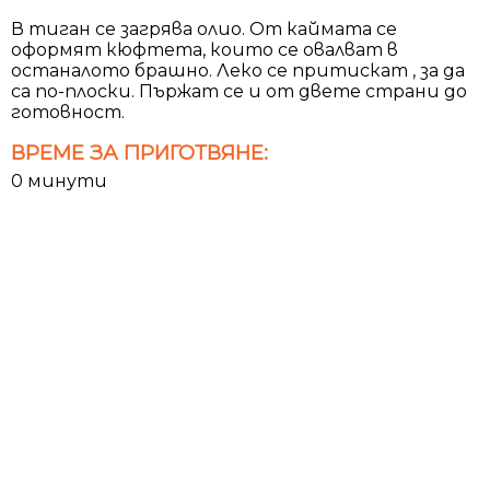
В тиган се загрява олио. От каймата се
оформят кюфтета, които се овалват в
останалото брашно. Леко се притискат , за да
са по-плоски. Пържат се и от двете страни до
готовност.
ВРЕМЕ ЗА ПРИГОТВЯНЕ:
0 минути