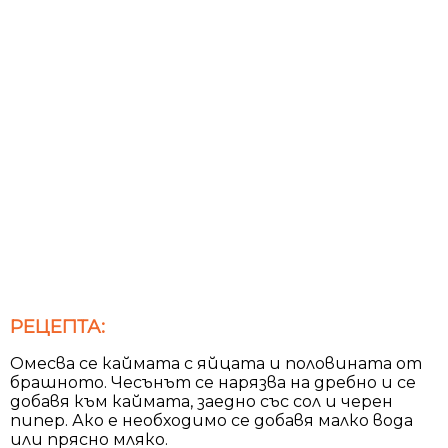
РЕЦЕПТА:
Омесва се каймата с яйцата и половината от
брашното. Чесънът се нарязва на дребно и се
добавя към каймата, заедно със сол и черен
пипер. Ако е необходимо се добавя малко вода
или прясно мляко.