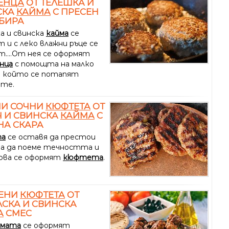
ЕНЦА
ОТ ТЕЛЕШКА И
СКА
КАЙМА
С ПРЕСЕН
 БИРА
а и свинска
кайма
се
 и с леко влажни ръце се
т....От нея се оформят
нца
с помощта на малко
в който се потапят
те.
НИ СОЧНИ
КЮФТЕТА
ОТ
 И СВИНСКА
КАЙМА
С
НА СКАРА
та
се оставя да престои
 за да поеме течността и
ова се оформят
кюфтета
.
ЕНИ
КЮФТЕТА
ОТ
СКА И СВИНСКА
А
СМЕС
ймата
се оформят