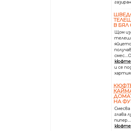
газиран
ШВЕД
ТЕЛЕШ
В БЯЛ
Щом из
телеш
яйцето
получа
смес..
кюфте
и се п
хартия 
КЮФТ
КАЙМ
ДОМАТ
НА Ф
Смесва
глава л
пипер.
кюфте