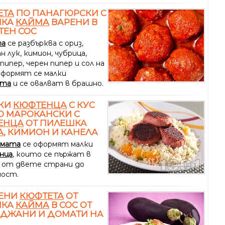
ЕТА
ПО ПАНАГЮРСКИ С
ШКА
КАЙМА
ВАРЕНИ В
ТЕН СОС
та
се разбърква с ориз,
н лук, кимион, чубрица,
пипер, черен пипер и сол на
.Оформят се малки
та
и се овалват в брашно.
КИ
КЮФТЕНЦА
С КУС
О МАРОКАНСКИ С
ЕНЦА
ОТ ПИЛЕШКА
А
, КИМИОН И КАНЕЛА
ймата
се оформят малки
нца
, които се пържат в
 от двете страни до
ост.
ЕНИ
КЮФТЕТА
ОТ
ШКА
КАЙМА
В СОС ОТ
АДЖАНИ И ДОМАТИ НА