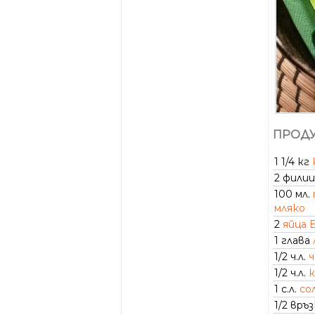
ПРОДУ
1 1/4 кг
2 филии
100 мл.
мляко
2
яйца 
1 глава
1/2 ч.л.
ч
1/2 ч.л.
1 с.л.
со
1/2 връ