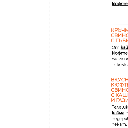
кюфте
КРЪЧ
СВИНС
С ГЪБ
От
ка
кюфте
слага п
няколк
ВКУСН
КЮФТ
СВИНС
С КАШ
И ГАЗ
Телеш
кайма
с
подправ
пекат,