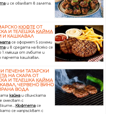
та
и се овалват в галета.
МАРСКО
КЮФТЕ
ОТ
КА И ТЕЛЕШКА
КАЙМА
И И КАШКАВАЛ
ймата
се оформят 5 големи
та
и в средата на всяко се
о 1 лъжица от гъбите и
о парчета кашкавал.
И ПЕЧЕНИ ТАТАРСКИ
ЕТА
НА СКАРА ОТ
КА И ТЕЛЕШКА
КАЙМА
КАВАЛ, ЧЕРВЕНО ВИНО
ИРАНА ВОДА
ката
кайма
и свинската
е омесват с
ките....
Кюфтета
се
 като се напръскват с