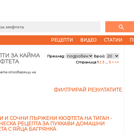
search
РЕЦЕПТИ
ВИДЕО
СТАТИИ
П
ПТИ ЗА КАЙМА
Преглед:
Брой:
ЮФТЕТА
Страница 1
2
3
...
9
>
>>
тата отговарящи на
ФИЛТРИРАЙ РЕЗУЛТАТИТЕ
И И СОЧНИ ПЪРЖЕНИ КЮФТЕТА НА ТИГАН -
ЧЕСКА РЕЦЕПТА ЗА ПУХКАВИ ДОМАШНИ
ТА С ЯЙЦА БАГРЯНКА