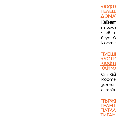
КЮФТ
ТЕЛЕ
ДОМА
Кайма
накълца
червен 
вкус...
кюфте
ПУЕШ
КУС П
КЮФТ
КАЙМ
От
ка
кюфте
зехтин
готовн
ПЪРЖ
ТЕЛЕ
ПАТЛ
ТИГАН