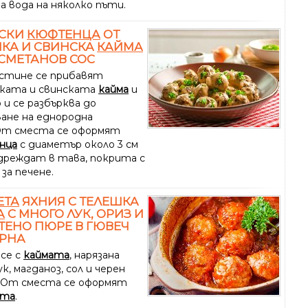
а вода на няколко пъти.
СКИ
КЮФТЕНЦА
ОТ
КА И СВИНСКА
КАЙМА
 СМЕТАНОВ СОС
стине се прибавят
ката и свинската
кайма
и
 и се разбърква до
ване на еднородна
..От сместа се оформят
нца
с диаметър около 3 см
одреждат в тава, покрита с
за печене.
ЕТА
ЯХНИЯ С ТЕЛЕШКА
А
С МНОГО ЛУК, ОРИЗ И
ЕНО ПЮРЕ В ГЮВЕЧ
УРНА
 се с
каймата
, нарязана
ук, магданоз, сол и черен
...От сместа се оформят
та
.