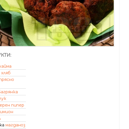
КТИ:
кайма
хляб
прясно
Багрянка
лук
ерен пипер
кимион
л
зка
магданоз