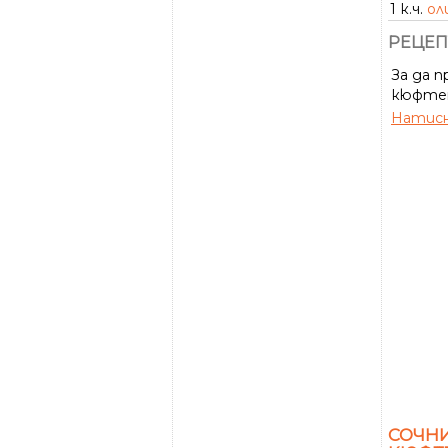
1 к.ч.
ол
РЕЦЕП
За да 
кюфтета
Натисн
СОЧН