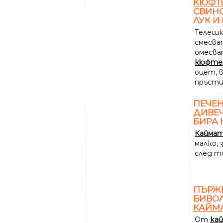
КЮФТ
СВИН
ЛУК И
Телешк
смесват
омесва
кюфте
оцет, 
пръсти
ПЕЧЕ
ДИВЕЧ
БИРА 
Кайма
малко,
след т
ПЪРЖ
БИВОЛ
КАЙМ
От
ка