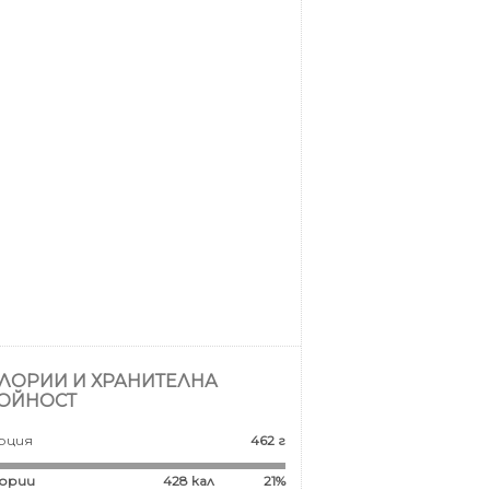
ЛОРИИ И ХРАНИТЕЛНА
ОЙНОСТ
рция
462 г
ории
428
кал
21%