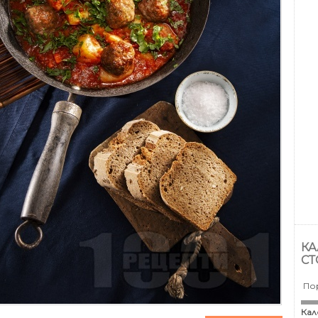
КА
СТ
По
Кал