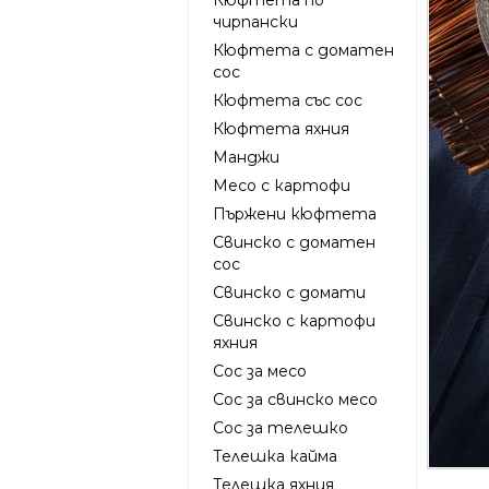
чирпански
Кюфтета с доматен
сос
Кюфтета със сос
Кюфтета яхния
Манджи
Месо с картофи
Пържени кюфтета
Свинско с доматен
сос
Свинско с домати
Свинско с картофи
яхния
Сос за месо
Сос за свинско месо
Сос за телешко
Телешка кайма
Телешка яхния