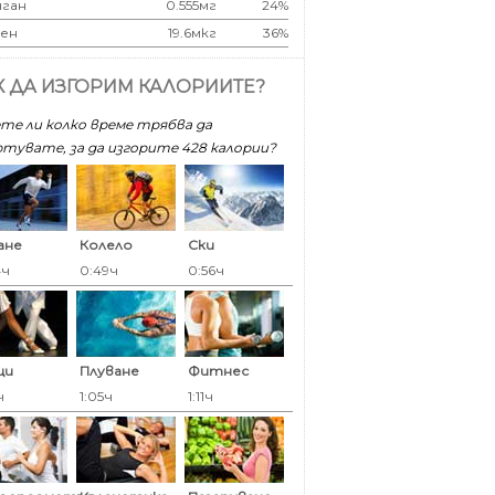
ган
0.555мг
24%
ен
19.6мкг
36%
К ДА ИЗГОРИМ КАЛОРИИТЕ?
те ли колко време трябва да
тувате, за да изгорите 428 калoрии?
ане
Колело
Ски
4ч
0:49ч
0:56ч
ци
Плуване
Фитнес
ч
1:05ч
1:11ч