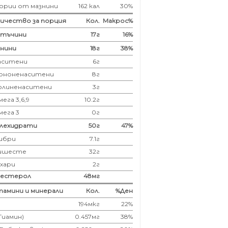
ории от мазнини
162 кал
30%
ичество за порция
Кол.
Макрос%
лтъчини
17
г
16%
нини
18
г
38%
аситени
6
г
ононенаситени
8г
олиненаситени
3г
ега 3,6,9
10.2г
мега 3
0г
глехидрати
50
г
47%
ибри
7.1
г
ишесте
32г
ахари
2г
лестерол
48
мг
амини и минерали
Кол.
%Ден
194мкг
22%
(Тиамин)
0.457мг
38%