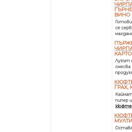
ЧИРП
ГЪРНЕ
ВИНО
Готов
се серв
магдано
ПЪРЖ
ЧИРП
КАРТО
Лукът с
смесва
продук
КЮФТ
ГРАХ,
Каймата
пипер 
кюфте
КЮФТ
МУЛТ
Оставя