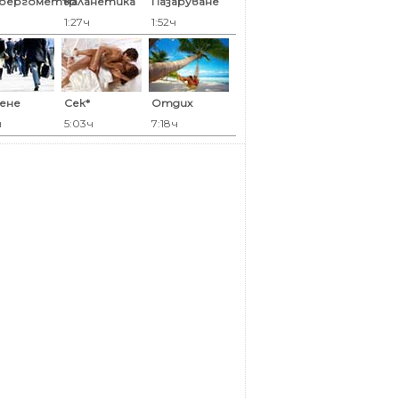
оергометър
Каланетика
Пазаруване
1:27ч
1:52ч
ене
Сек*
Отдих
ч
5:03ч
7:18ч