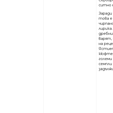
Сервир
ситно 
Заради 
това е
чирпанс
лирика
дребни
варят,
на рец
Ястиет
кюфтет
големи
семпли 
задълж