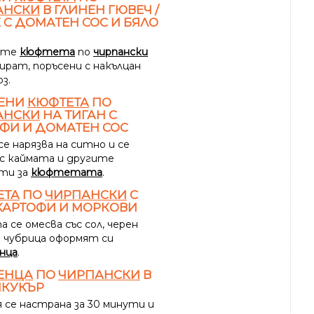
АНСКИ
В ГЛИНЕН ГЮВЕЧ /
 С ДОМАТЕН СОС И БЯЛО
ите
кюфтета
по
чирпански
ират, поръсени с накълцан
з.
ЕНИ
КЮФТЕТА
ПО
АНСКИ
НА ТИГАН С
ФИ И ДОМАТЕН СОС
е нарязва на ситно и се
 с каймата и другите
ти за
кюфтетата
.
ЕТА
ПО
ЧИРПАНСКИ
С
 КАРТОФИ И МОРКОВИ
 се омесва със сол, черен
и чубрица оформят си
нца
.
ЕНЦА
ПО
ЧИРПАНСКИ
В
ИКУКЪР
 се настрана за 30 минути и