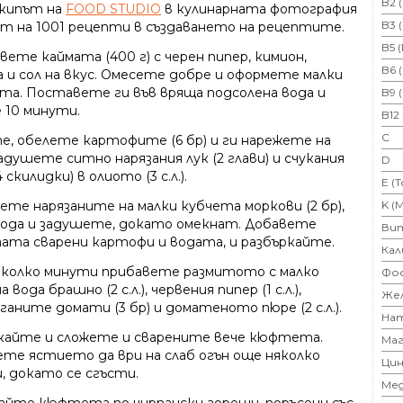
B2 
кипът на
FOOD STUDIO
в кулинарната фотография
B3 
ът на 1001 рецепти в създаването на рецептите.
B5 
ете каймата (400 г) с черен пипер, кимион,
B6 
а и сол на вкус. Омесете добре и оформете малки
а. Поставете ги във вряща подсолена вода и
B9 
 10 минути.
B12
C
е, обелете картофите (6 бр) и ги нарежете на
адушете ситно нарязания лук (2 глави) и счукания
D
4 скилидки) в олиото (3 с.л.).
E (
K (
ете нарязаните на малки кубчета моркови (2 бр),
вода и задушете, докато омекнат. Добавете
Ви
ата сварени картофи и водата, и разбъркайте.
Кал
яколко минути прибавете размитото с малко
Фо
 вода брашно (2 с.л.), червения пипер (1 с.л.),
Же
аните домати (3 бр) и доматеното пюре (2 с.л.).
На
кайте и сложете и сварените вече кюфтета.
Маг
те ястието да ври на слаб огън още няколко
Цин
, докато се сгъсти.
Ме