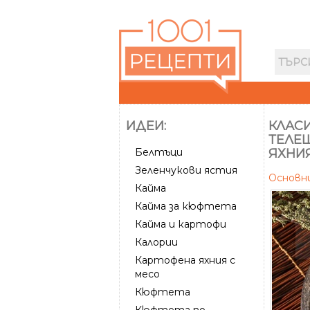
ИДЕИ:
КЛАС
ТЕЛЕШ
Белтъци
ЯХНИЯ
Зеленчукови ястия
Основн
Кайма
Кайма за кюфтета
Кайма и картофи
Калории
Картофена яхния с
месо
Кюфтета
Кюфтета по