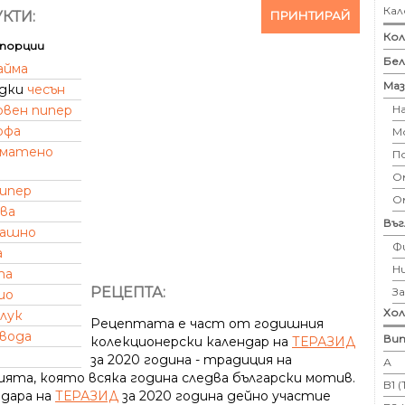
Кал
ПРИНТИРАЙ
КТИ:
Кол
порции
Бе
айма
Маз
идки
чесън
Н
рвен пипер
офа
М
матено
П
Ом
пипер
О
ва
Въ
ашно
Ф
а
Н
та
РЕЦЕПТА:
З
ио
Хо
лук
Рецептата е част от годишния
вода
Вит
колекционерски календар на
ТЕРАЗИД
за 2020 година - традиция на
А
ията, която всяка година следва български мотив.
B1 
ндара на
ТЕРАЗИД
за 2020 година дейно участие