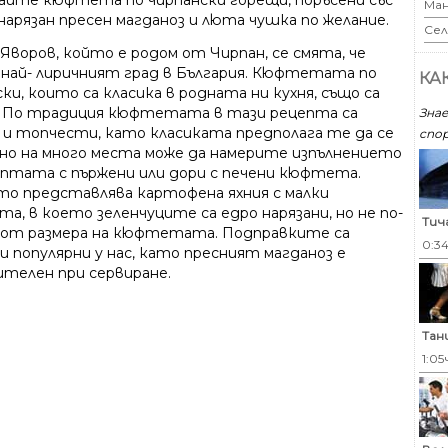
айте кюфтета по чирпански горещи, поръсени със
Ман
нарязан пресен магданоз и люта чушка по желание.
Сел
Яворов, който е родом от Чирпан, се смята, че
 най- лиричният град в България. Кюфтетата по
КА
ки, които са класика в родната ни кухня, също са
. По традиция кюфтетата в тази рецепта са
Знае
 и топчести, като класиката предполага те да се
спор
 но на много места може да намерите изпълнението
ептата с пържени или дори с печени кюфтета.
о представлява картофена яхния с малки
а, в което зеленчуците са едро нарязани, но не по-
Тич
 от размера на кюфтетата. Подправките са
0:3
и популярни у нас, като пресният магданоз е
ителен при сервиране.
Тан
1:05