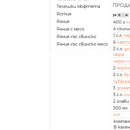
ПРОДУ
Телешки кюфтета
Ястия
за
Яхния
400 г
к
4 скил
Яхния с месо
1 с.л.
че
Яхния със свинско
6
карт
Яхния със свинско месо
2 с.л.
до
пюре
черен 
2
морко
2 с.л.
бр
чубриц
3
дома
3 с.л.
ол
2 глави
300 мл.
сол
компан
В кале