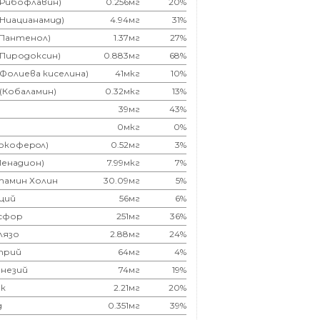
(Рибофлавин)
0.256мг
20%
(Ниацианамид)
4.94мг
31%
(Пантенол)
1.37мг
27%
(Пиродоксин)
0.883мг
68%
(Фолиева киселина)
41мкг
10%
 (Кобаламин)
0.32мкг
13%
39мг
43%
0мкг
0%
Токоферoл)
0.52мг
3%
Менадион)
7.99мкг
7%
тамин Холин
30.09мг
5%
ций
56мг
6%
сфор
251мг
36%
лязо
2.88мг
24%
трий
64мг
4%
незий
74мг
19%
к
2.21мг
20%
д
0.351мг
39%