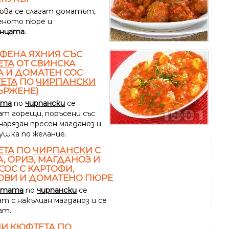
ова се слагат доматът,
ното пюре и
нцата
.
ФЕНА ЯХНИЯ СЪС
ЕТА
ОТ СВИНСКА
 И ДОМАТЕН СОС
ЕТА
ПО
ЧИРПАНСКИ
ЪРЖЕНЕ)
ета
по
чирпански
се
ат горещи, поръсени със
нарязан пресен магданоз и
ушка по желание.
ЕТА
ПО
ЧИРПАНСКИ
С
, ОРИЗ, МАГДАНОЗ И
 СОС С КАРТОФИ,
ОВИ И ДОМАТЕНО ПЮРЕ
етата
по
чирпански
се
т с накълцан магданоз и се
ат.
НИ
КЮФТЕТА
ПО