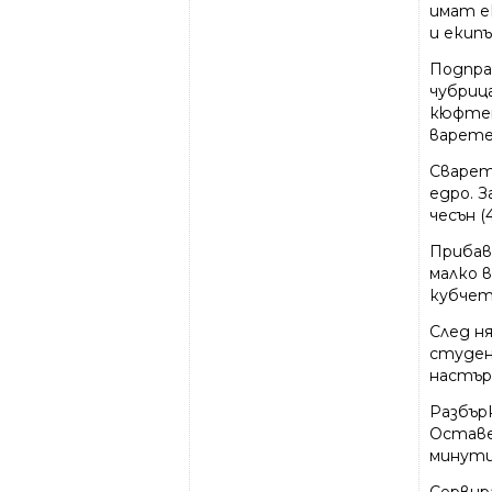
имат е
и екип
Подправ
чубриц
кюфтет
варете
Сварет
едро. З
чесън (
Прибав
малко 
кубчет
След н
студена
настърг
Разбър
Оставе
минути