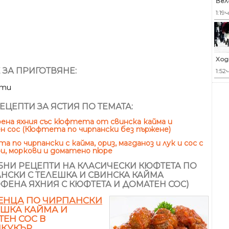
Вел
1:19ч
Ход
 ЗА ПРИГОТВЯНЕ:
1:52
ути
ЕЦЕПТИ ЗА ЯСТИЯ ПО ТЕМАТА:
ена яхния със кюфтета от свинска кайма и
 сос (Кюфтета по чирпански без пържене)
 по чирпански с кайма, ориз, магданоз и лук и сос с
и, моркови и доматено пюре
НИ РЕЦЕПТИ НА КЛАСИЧЕСКИ КЮФТЕТА ПО
НСКИ С ТЕЛЕШКА И СВИНСКА КАЙМА
ОФЕНА ЯХНИЯ С КЮФТЕТА И ДОМАТЕН СОС)
ЕНЦА
ПО
ЧИРПАНСКИ
ЕШКА КАЙМА И
ЕН СОС В
ИКУКЪР