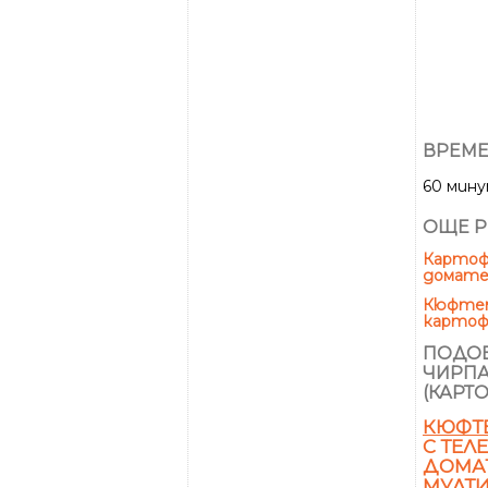
ВРЕМЕ
60 мин
ОЩЕ Р
Картоф
доматен
Кюфтета
картоф
ПОДОБ
ЧИРПА
(КАРТ
КЮФТ
С ТЕЛ
ДОМАТ
МУЛТ