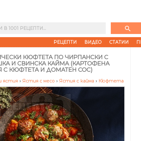
search
РЕЦЕПТИ
ВИДЕО
СТАТИИ
П
ИЧЕСКИ КЮФТЕТА ПО ЧИРПАНСКИ С
КА И СВИНСКА КАЙМА (КАРТОФЕНА
 С КЮФТЕТА И ДОМАТЕН СОС)
и ястия
›
Ястия с месо
›
Ястия с кайма
›
Кюфтета