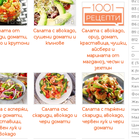
B2 
B3 
B5 
B6 
лата от
Салата с авокадо,
Салата с авокадо,
B9 
ди, домати,
сушени домати и
ориз, домат,
B12
о и крутони
кълнове
краставица, чушки,
C
айсберг и
D
марината от
магданоз, чесън и
E (
зехтин
K (
Ви
Кал
Фо
Же
 с аспержи,
Салата със
Салата с пържени
На
и домати,
скариди, авокадо и
скариди, авокадо,
Маг
ставици,
чери домати
червен лук и чери
Цин
вен лук и
домати
Ме
вокадо