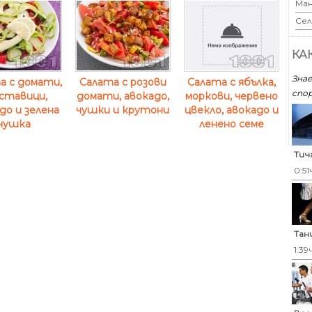
Ман
Сел
КА
Знае
а с домати,
Салата с розови
Салата с ябълка,
спор
ставици,
домати, авокадо,
моркови, червено
до и зелена
чушки и крутони
цвекло, авокадо и
чушка
ленено семе
Тич
0:51
Тан
1:39