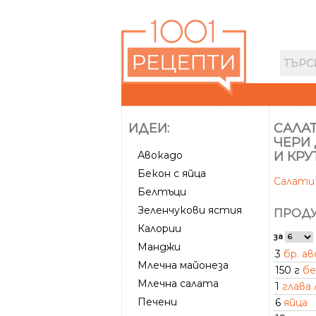
ИДЕИ:
САЛАТ
ЧЕРИ 
Авокадо
И КР
Бекон с яйца
Салат
Белтъци
Зеленчукови ястия
ПРОДУ
Калории
за
Манджи
3
бр. а
Млечна майонеза
150 г
бе
Млечна салата
1
глава 
Печени
6
яйца