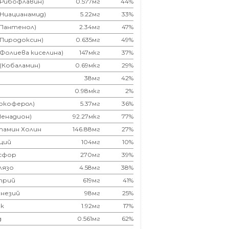
(Рибофлавин)
0.577мг
44%
(Ниацианамид)
5.22мг
33%
(Пантенол)
2.34мг
47%
(Пиродоксин)
0.635мг
49%
(Фолиева киселина)
147мкг
37%
 (Кобаламин)
0.69мкг
29%
38мг
42%
0.98мкг
2%
Токоферoл)
5.37мг
36%
Менадион)
92.27мкг
77%
тамин Холин
146.88мг
27%
ций
104мг
10%
сфор
270мг
39%
лязо
4.58мг
38%
трий
619мг
41%
незий
98мг
25%
к
1.92мг
17%
д
0.561мг
62%