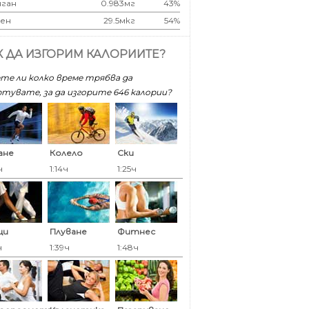
ган
0.983мг
43%
ен
29.5мкг
54%
К ДА ИЗГОРИМ КАЛОРИИТЕ?
те ли колко време трябва да
тувате, за да изгорите 646 калoрии?
ане
Колело
Ски
ч
1:14ч
1:25ч
ци
Плуване
Фитнес
ч
1:39ч
1:48ч