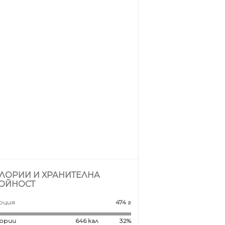
ЛОРИИ И ХРАНИТЕЛНА
ОЙНОСТ
рция
474 г
ории
646
кал
32%