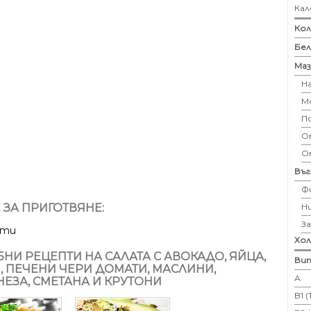
Кал
Кол
Бе
Маз
Н
М
П
Ом
О
Въ
Ф
Н
 ЗА ПРИГОТВЯНЕ:
З
ути
Хо
НИ РЕЦЕПТИ НА САЛАТА С АВОКАДО, ЯЙЦА,
Вит
, ПЕЧЕНИ ЧЕРИ ДОМАТИ, МАСЛИНИ,
А
ЕЗА, СМЕТАНА И КРУТОНИ
B1 