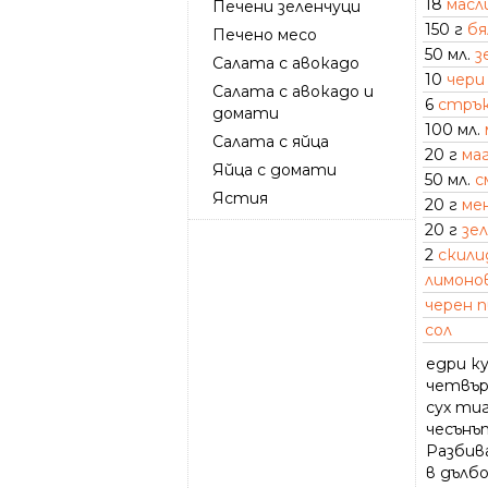
18
масл
Печени зеленчуци
150 г
бя
Печено месо
50 мл.
з
Салата с авокадо
10
чери
Салата с авокадо и
6
стрък
домати
100 мл.
Салата с яйца
20 г
ма
Яйца с домати
50 мл.
с
Ястия
20 г
ме
20 г
зел
2
скили
лимоно
черен 
сол
едри к
четвър
сух ти
чесънъ
Разбив
в дълбо