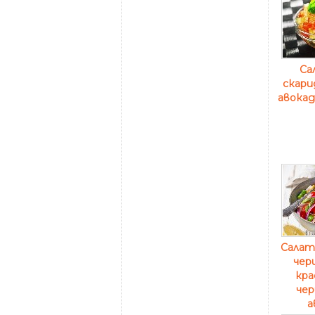
Са
скари
авокад
Салата
чер
кра
чер
а