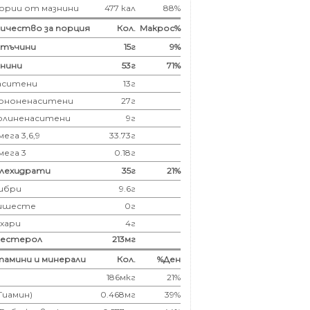
ории от мазнини
477 кал
88%
ичество за порция
Кол.
Макрос%
лтъчини
15
г
9%
нини
53
г
71%
аситени
13
г
ононенаситени
27г
олиненаситени
9г
ега 3,6,9
33.73г
мега 3
0.18г
глехидрати
35
г
21%
ибри
9.6
г
ишесте
0г
ахари
4г
лестерол
213
мг
амини и минерали
Кол.
%Ден
186мкг
21%
(Тиамин)
0.468мг
39%