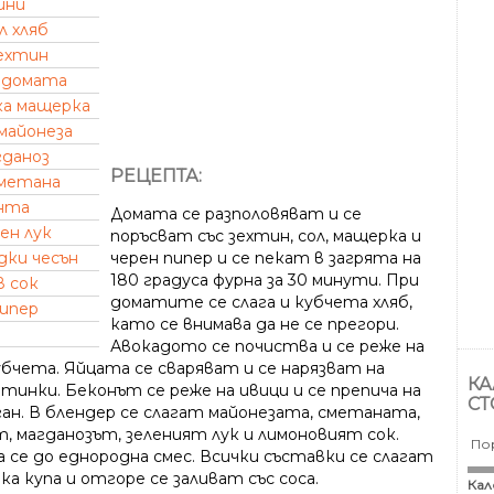
ини
л хляб
ехтин
 домата
а мащерка
майонеза
гданоз
РЕЦЕПТА:
метана
нта
Домата се разполовяват и се
ен лук
поръсват със зехтин, сол, мащерка и
дки чесън
черен пипер и се пекат в загрята на
180 градуса фурна за 30 минути. При
в сок
доматите се слага и кубчета хляб,
пипер
като се внимава да не се прегори.
Авокадото се почиства и се реже на
убчета. Яйцата се сваряват и се нарязват на
КА
тинки. Беконът се реже на ивици и се препича на
СТ
ган. В блендер се слагат майонезата, сметаната,
т, магданозът, зеленият лук и лимоновият сок.
По
а се до еднородна смес. Всички съставки се слагат
ка купа и отгоре се заливат със соса.
Кал