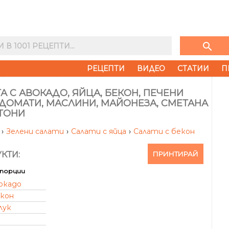
search
РЕЦЕПТИ
ВИДЕО
СТАТИИ
П
А С АВОКАДО, ЯЙЦА, БЕКОН, ПЕЧЕНИ
ДОМАТИ, МАСЛИНИ, МАЙОНЕЗА, СМЕТАНА
УТОНИ
и
›
Зелени салати
›
Салати с яйца
›
Салати с бекон
ПРИНТИРАЙ
КТИ:
порции
вокадо
кон
лук