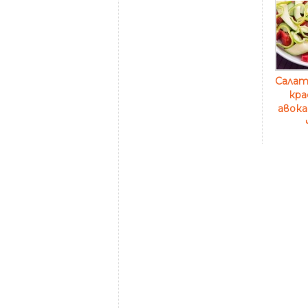
Салат
кра
авока