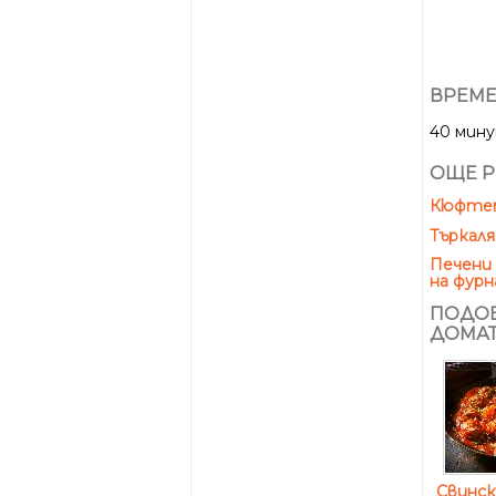
ВРЕМЕ
40 мин
ОЩЕ Р
Кюфтета
Търкал
Печени 
на фурн
ПОДОБ
ДОМАТ
Свинс