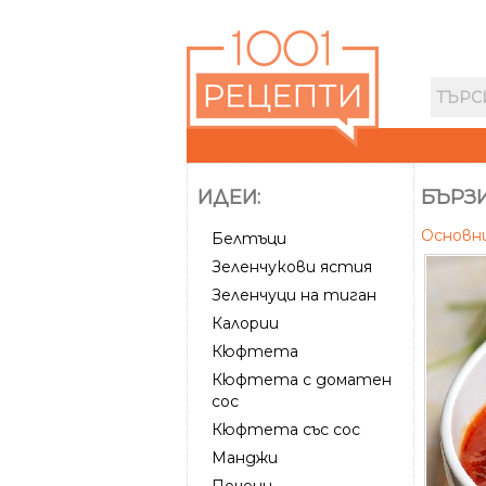
ИДЕИ:
БЪРЗИ
Основн
Белтъци
Зеленчукови ястия
Зеленчуци на тиган
Калории
Кюфтета
Кюфтета с доматен
сос
Кюфтета със сос
Манджи
Печени