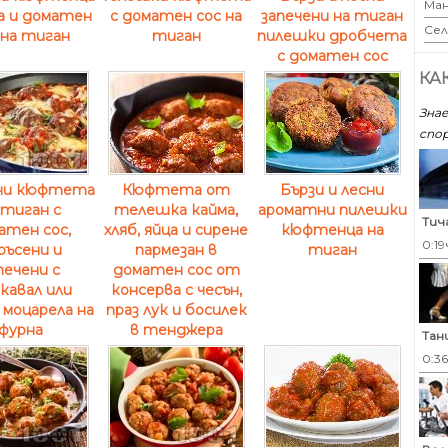
Ман
а и доматен
с доматен сос на
запечени на тиган
Сел
 на тиган
тиган
пилешки дробчета
с доматен сос
КА
Знае
спор
ни кюфтета
Кюфтета от
Бързи и лесни
 тиган с
телешка кайма,
ароматни пилешки
Тич
атен сос,
хляб, яйца и сирене
кюфтенца на
0:19
ръсени и
пармезан в
тиган
печени с
доматен сос от
кавал или
консерва с чесън,
 моцарела на
праз лук и босилек
фурна
в тенджера
Тан
0:3