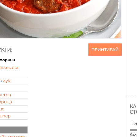
ПРИНТИРАЙ
КТИ:
порции
елешка
а лук
лета
брица
КА
ио
СТ
пипер
По
Кал