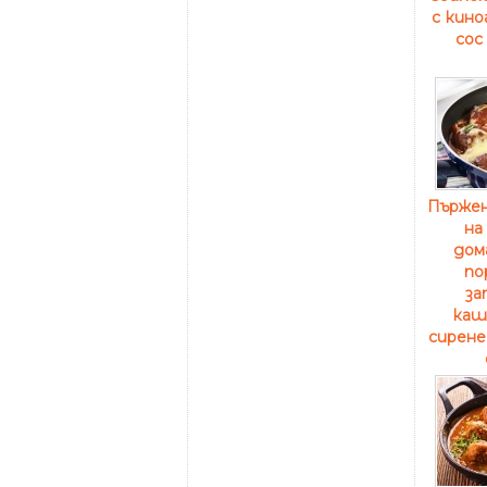
с кино
сос
Пърже
на
дом
по
за
каш
сирене