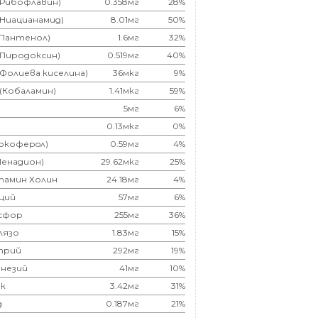
(Рибофлавин)
0.358мг
28%
(Ниацианамид)
8.01мг
50%
(Пантенол)
1.6мг
32%
(Пиродоксин)
0.519мг
40%
(Фолиева киселина)
36мкг
9%
 (Кобаламин)
1.41мкг
59%
5мг
6%
0.13мкг
0%
Токоферoл)
0.59мг
4%
Менадион)
29.62мкг
25%
тамин Холин
24.18мг
4%
ций
57мг
6%
сфор
255мг
36%
лязо
1.83мг
15%
трий
292мг
19%
незий
41мг
10%
к
3.42мг
31%
д
0.187мг
21%