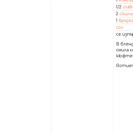
1
консе
1/2
глав
2
скили
1
връзк
сол
се изп
В блен
смила н
кюфтен
Ястиет