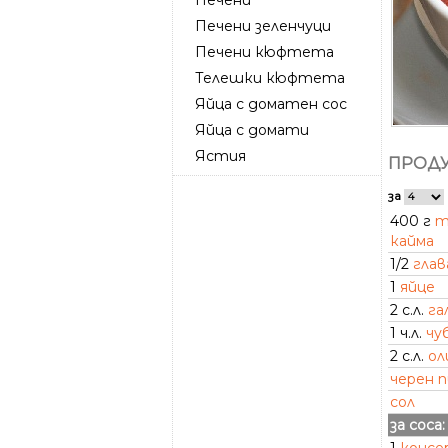
Печени зеленчуци
Печени кюфтета
Телешки кюфтета
Яйца с доматен сос
Яйца с домати
Ястия
ПРОДУ
за
400 г
т
кайма
1/2
глав
1
яйце
2 с.л.
га
1 ч.л.
чу
2 с.л.
ол
черен 
сол
за соса: