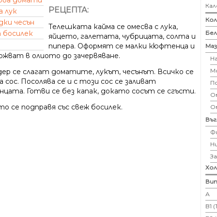
рва домати
Кал
РЕЦЕПТА:
а лук
Кол
дки чесън
Телешката кайма се омесва с лука,
Бе
а босилек
яйцето, галетата, чубрицата, солта и
пипера. Оформят се малки кюфтенца и
Маз
ържват в олиото до зачервяване.
Н
М
дер се слагат доматите, лукът, чесънът. Всичко се
а сос. Посолява се и с този сос се заливат
П
цата. Готви се без капак, докато сосът се сгъсти.
Ом
о се подправя със свеж босилек.
О
Въ
Ф
Н
З
Хо
Вит
А
B1 