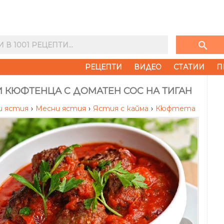
search
РЕЦЕПТИ
ВИДЕО
СТАТИИ
П
 КЮФТЕНЦА С ДОМАТЕН СОС НА ТИГАН
и ястия
›
Месни ястия
›
Ястия с кайма
›
Кюфтета