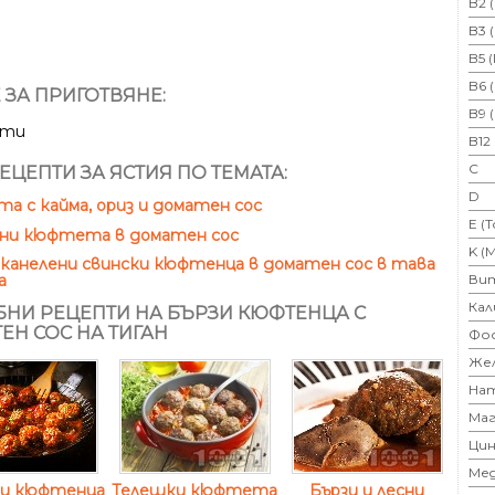
B2 
B3 
B5 
B6 
 ЗА ПРИГОТВЯНЕ:
B9 
ути
B12
C
ЕЦЕПТИ ЗА ЯСТИЯ ПО ТЕМАТА:
D
 с кайма, ориз и доматен сос
E (
яни кюфтета в доматен сос
K (
канелени свински кюфтенца в доматен сос в тава
Ви
а
Кал
НИ РЕЦЕПТИ НА БЪРЗИ КЮФТЕНЦА С
ЕН СОС НА ТИГАН
Фо
Же
На
Маг
Цин
Ме
ки кюфтенца
Телешки кюфтета
Бързи и лесни