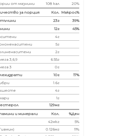
ории от мазнини
108 кал
20%
ичество за порция
Кол.
Макрос%
лтъчини
23
г
39%
нини
12
г
45%
аситени
4
г
ононенаситени
5г
олиненаситени
2г
ега 3,6,9
6.55г
мега 3
0г
глехидрати
10
г
17%
ибри
1.6
г
ишесте
4г
ахари
1г
лестерол
129
мг
амини и минерали
Кол.
%Ден
42мкг
5%
(Тиамин)
0.126мг
11%