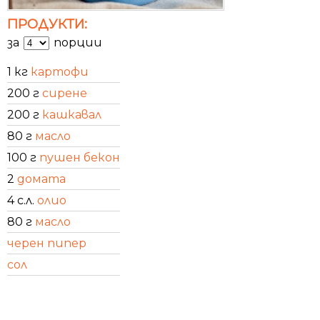
ПРОДУКТИ:
за
порции
1 кг
картофи
200 г
сирене
200 г
кашкавал
80 г
масло
100 г
пушен бекон
2
домата
4 с.л.
олио
80 г
масло
черен пипер
сол