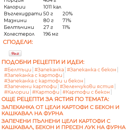
Порция
484 г
Калории
1011 кал
Въглехидрати
50 г
20%
Мазнини
80 г
71%
Белтъчини
27 г
11%
Холестерол
196 мг
СПОДЕЛИ:
ПОДОБНИ РЕЦЕПТИ И ИДЕИ:
#Белтъци
#Запеканка
#Запеканка с бекон
#Запеканка с картофи
#Запеканка с картофи и бекон
#Запечени картофи
#Зеленчукови ястия
#Калории
#Картофи
#Картофи с бекон
ОЩЕ РЕЦЕПТИ ЗА ЯСТИЯ ПО ТЕМАТА:
ЗАПЕКАНКА ОТ ЦЕЛИ КАРТОФИ С БЕКОН И
КАШКАВАЛ НА ФУРНА
ЗАПЕЧЕНИ ПЪЛНЕНИ ЦЕЛИ КАРТОФИ С
КАШКАВАЛ, БЕКОН И ПРЕСЕН ЛУК НА ФУРНА