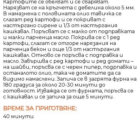
Картофите се обелват и се сваряват.
Нарязват се на кръгчета с дебелина около 5 мм.
В намазнена с половината олио тавичка се
слагат ред картофи и се покриват с
настъргано сирене и 1/3 от настъргания
кашкавал. Поръсват се с малко от подправката
и малки парченца масло. Покрива се с 1 ред
картофи, слагат се отгоре нарязания на
парченца бекон и още 1/3 от настъргания
кашкавал. Отново се поръсва с подправка и
масло. Завършва с ред картофи и ред домати –
на шайби, поръсва се с черен пипер, подрпавка и
останалото олио, така че доматите да са
видимо намаслени. Запича се в загрята фурна на
180 градуса за около 20-30 минути до
готовност. Изважда се от фурната, поръсва се
с кашкавал и се запича за още 5 минути.
ВРЕМЕ ЗА ПРИГОТВЯНЕ:
40 минути