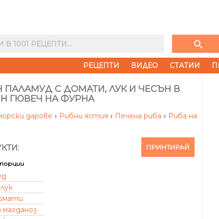
search
РЕЦЕПТИ
ВИДЕО
СТАТИИ
П
 ПАЛАМУД С ДОМАТИ, ЛУК И ЧЕСЪН В
ЕН ГЮВЕЧ НА ФУРНА
морски дарове
›
Рибни ястия
›
Печена риба
›
Риба на
ПРИНТИРАЙ
КТИ:
порции
уд
 лук
омати
а магданоз