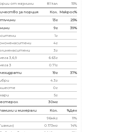
ории от мазнини
81 кал
15%
ичество за порция
Кол.
Макрос%
лтъчини
13
г
25%
нини
9
г
39%
аситени
1
г
ононенаситени
4г
олиненаситени
3г
ега 3,6,9
6.63г
мега 3
0.71г
глехидрати
19
г
37%
ибри
4.3
г
ишесте
0г
ахари
5г
лестерол
30
мг
амини и минерали
Кол.
%Ден
96мкг
11%
(Тиамин)
0.173мг
14%