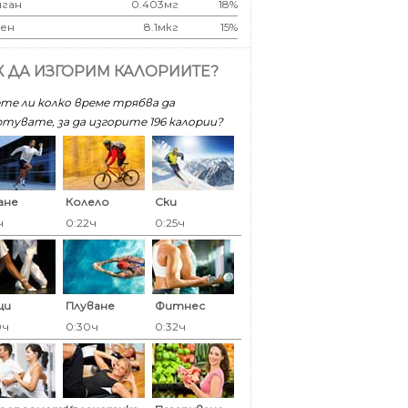
ган
0.403мг
18%
ен
8.1мкг
15%
К ДА ИЗГОРИМ КАЛОРИИТЕ?
те ли колко време трябва да
тувате, за да изгорите 196 калoрии?
ане
Колело
Ски
ч
0:22ч
0:25ч
ци
Плуване
Фитнес
0ч
0:30ч
0:32ч