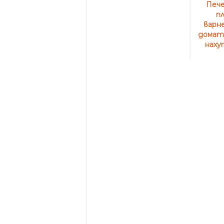
Пече
пл
варне
домати
наху