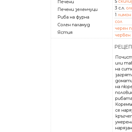
5
скили
Печени
3 с.л.
ол
Печени зеленчуци
1
лимон
Риба на фурна
сол
Солен паламуд
черен 
Ястия
червен
РЕЦЕП
Почист
или та
на сит
загрят
домати
на пюре
половин
рибата
Коремъ
се нар
кръгче
умерен
нарязан