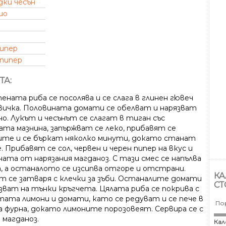
дки чесън
ио
пипер
 пипер
ТА:
ената риба се посолява и се слага в глинен гювеч
вичка. Половината домати се обелват и нарязват
но. Лукът и чесънът се слагат в тиган със
ата мазнина, запържват се леко, прибавят се
те и се бъркат няколко минути, докато станат
. Прибавят се сол, червен и черен пипер на вкус и
ата от нарязания магданоз. С тази смес се напълва
, а останалото се изсипва отгоре и отстрани.
КА
т се затваря с клечки за зъби. Останалите домати
СТ
язват на тънки кръгчета. Цялата риба се покрива с
тата лимони и домати, като се редуват и се пече в
По
а фурна, докато лимоните порозовеят. Сервира се с
 магданоз.
Кал