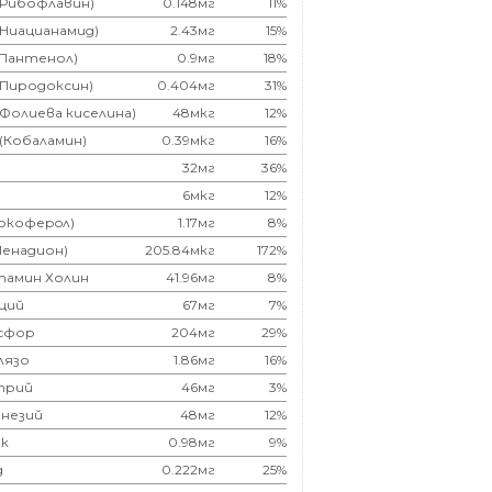
(Рибофлавин)
0.148мг
11%
(Ниацианамид)
2.43мг
15%
(Пантенол)
0.9мг
18%
(Пиродоксин)
0.404мг
31%
(Фолиева киселина)
48мкг
12%
 (Кобаламин)
0.39мкг
16%
32мг
36%
6мкг
12%
Токоферoл)
1.17мг
8%
Менадион)
205.84мкг
172%
тамин Холин
41.96мг
8%
ций
67мг
7%
сфор
204мг
29%
лязо
1.86мг
16%
трий
46мг
3%
незий
48мг
12%
к
0.98мг
9%
д
0.222мг
25%