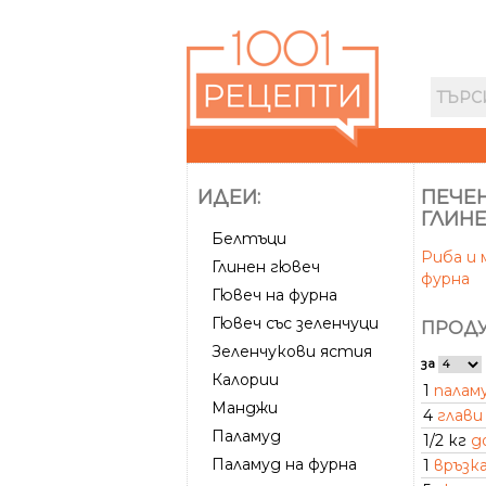
ИДЕИ:
ПЕЧЕН
ГЛИН
Белтъци
Риба и 
Глинен гювеч
фурна
Гювеч на фурна
Гювеч със зеленчуци
ПРОДУ
Зеленчукови ястия
за
Калории
1
палам
Манджи
4
глави
Паламуд
1/2 кг
д
Паламуд на фурна
1
връзк