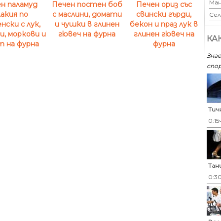
Ман
н паламуд
Печен постен боб
Печен ориз със
акия по
с маслини, домати
свински гърди,
Сел
нски с лук,
и чушки в глинен
бекон и праз лук в
, моркови и
гювеч на фурна
глинен гювеч на
КА
т на фурна
фурна
Знае
спор
Тич
0:15
Тан
0:3