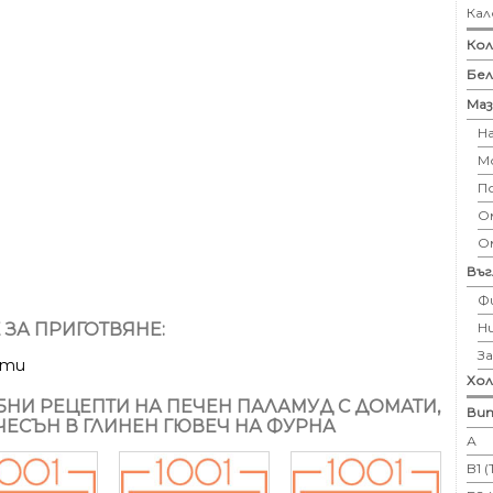
Кал
Кол
Бе
Маз
Н
М
П
Ом
О
Въ
Ф
Н
 ЗА ПРИГОТВЯНЕ:
З
ути
Хо
НИ РЕЦЕПТИ НА ПЕЧЕН ПАЛАМУД С ДОМАТИ,
Вит
 ЧЕСЪН В ГЛИНЕН ГЮВЕЧ НА ФУРНА
А
B1 