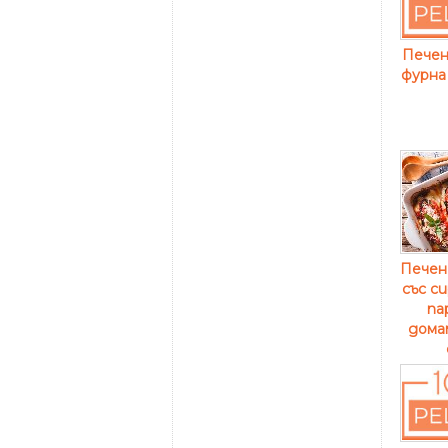
Печен
фурна
Печен
със с
па
дома