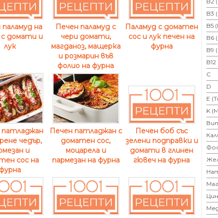
B2 
B3 
B5 
 паламуд на
Печен паламуд с
Паламуд с доматен
 с домати и
чери домати,
сос и лук печен на
B6 
лук
магданоз, мащерка
фурна
B9 
и розмарин във
B12
фолио на фурна
C
D
E (
K (
Ви
 патладжан
Печен патладжан с
Печен боб със
Кал
ирене чедър,
доматен сос,
зелени подправки и
Фо
рмезан и
моцарела и
домати в глинен
тен сос на
пармезан на фурна
Же
гювеч на фурна
фурна
На
Маг
Цин
Ме