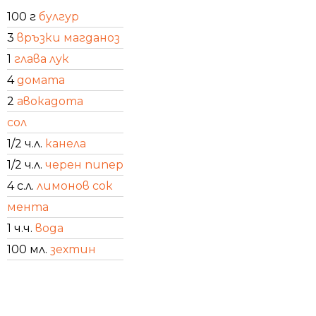
100 г
булгур
3
връзки магданоз
1
глава лук
4
домата
2
авокадота
сол
1/2 ч.л.
канела
1/2 ч.л.
черен пипер
4 с.л.
лимонов сок
мента
1 ч.ч.
вода
100 мл.
зехтин