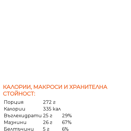
КАЛОРИИ, МАКРОСИ И ХРАНИТЕЛНА
СТОЙНОСТ:
Порция
272 г
Калории
335 кал
Въглехидрати
25 г
29%
Мазнини
26 г
67%
Белтъчини
5 г
6%