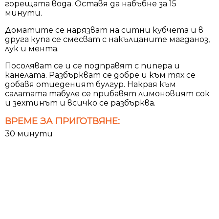
горещата вода. Оставя да набъбне за 15
минути.
Доматите се нарязват на ситни кубчета и в
друга купа се смесват с накълцаните магданоз,
лук и мента.
Посоляват се и се подправят с пипера и
канелата. Разбъркват се добре и към тях се
добавя отцеденият булгур. Накрая към
салатата табуле се прибавят лимоновият сок
и зехтинът и всичко се разбърква.
ВРЕМЕ ЗА ПРИГОТВЯНЕ:
30 минути