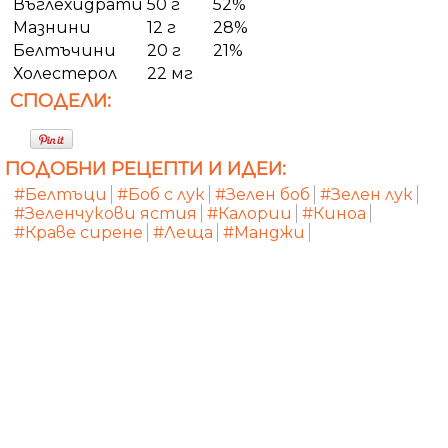
Въглехидрати
50 г
52%
Мазнини
12 г
28%
Белтъчини
20 г
21%
Холестерол
22 мг
СПОДЕЛИ:
ПОДОБНИ РЕЦЕПТИ И ИДЕИ:
#Белтъци
#Боб с лук
#Зелен боб
#Зелен лук
#Зеленчукови ястия
#Калории
#Киноа
#Краве сирене
#Леща
#Манджи