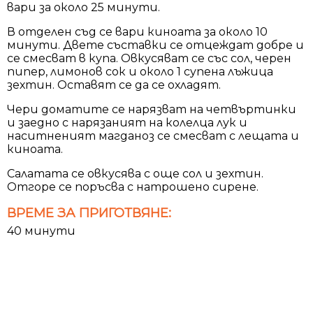
вари за около 25 минути.
В отделен съд се вари киноата за около 10
минути. Двете съставки се отцеждат добре и
се смесват в купа. Овкусяват се със сол, черен
пипер, лимонов сок и около 1 супена лъжица
зехтин. Оставят се да се охладят.
Чери доматите се нарязват на четвъртинки
и заедно с нарязаният на колелца лук и
наситненият магданоз се смесват с лещата и
киноата.
Салатата се овкусява с още сол и зехтин.
Отгоре се поръсва с натрошено сирене.
ВРЕМЕ ЗА ПРИГОТВЯНЕ:
40 минути