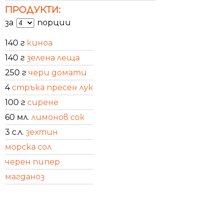
ПРОДУКТИ:
за
порции
140 г
киноа
140 г
зелена леща
250 г
чери домати
4
стръка пресен лук
100 г
сирене
60 мл.
лимонов сок
3 с.л.
зехтин
морска сол
черен пипер
магданоз